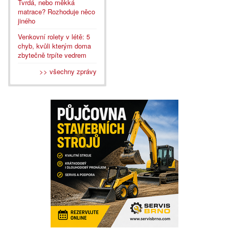
Tvrdá, nebo měkká
matrace? Rozhoduje něco
jiného
Venkovní rolety v létě: 5
chyb, kvůli kterým doma
zbytečně trpíte vedrem
>> všechny zprávy