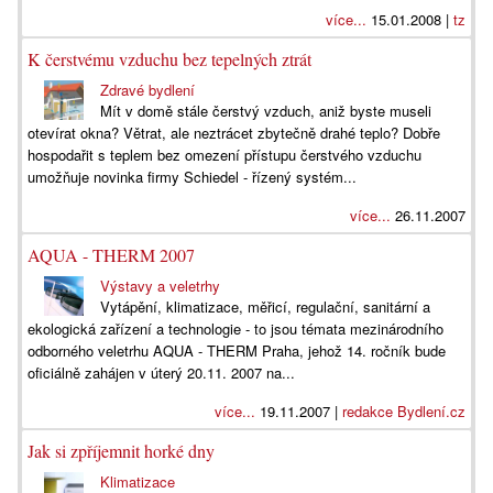
více...
15.01.2008 |
tz
K čerstvému vzduchu bez tepelných ztrát
Zdravé bydlení
Mít v domě stále čerstvý vzduch, aniž byste museli
otevírat okna? Větrat, ale neztrácet zbytečně drahé teplo? Dobře
hospodařit s teplem bez omezení přístupu čerstvého vzduchu
umožňuje novinka firmy Schiedel - řízený systém...
více...
26.11.2007
AQUA - THERM 2007
Výstavy a veletrhy
Vytápění, klimatizace, měřicí, regulační, sanitární a
ekologická zařízení a technologie - to jsou témata mezinárodního
odborného veletrhu AQUA - THERM Praha, jehož 14. ročník bude
oficiálně zahájen v úterý 20.11. 2007 na...
více...
19.11.2007 |
redakce Bydlení.cz
Jak si zpříjemnit horké dny
Klimatizace