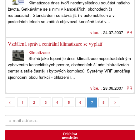
Klimatizace dnes tvoří neodmyslitelnou součást našeho
života. Setkáváme se s nimi v kancelářích, obchodech či
restauracích. Standardem se stává již i v automobilech a v
posledních letech se začíná objevovat konečně také v...
více...
24.07.2007 |
PR
Vzdálená správa centrální klimatizace se vyplatí
Klimatizace
Stejně jako topení je dnes klimatizace nepostradatelným
vybavením kancelářských prostor, obchodních či administrativních
center a stále častěji i bytových komplexů. Systémy VRF umožňují
sjednocení obou funkcí - chlazení i...
více...
28.06.2007 |
PR
7
<
1
2
3
4
5
6
8
>
Odebírat
newsletter