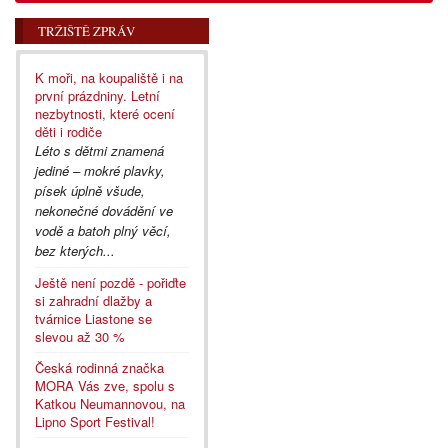
TRŽIŠTĚ ZPRÁV
K moři, na koupaliště i na
první prázdniny. Letní
nezbytnosti, které ocení
děti i rodiče
Léto s dětmi znamená
jediné – mokré plavky,
písek úplně všude,
nekonečné dovádění ve
vodě a batoh plný věcí,
bez kterých...
Ještě není pozdě - pořiďte
si zahradní dlažby a
tvárnice Liastone se
slevou až 30 %
Česká rodinná značka
MORA Vás zve, spolu s
Katkou Neumannovou, na
Lipno Sport Festival!