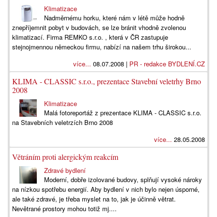
Klimatizace
Nadměrnému horku, které nám v létě může hodně
znepříjemnit pobyt v budovách, se lze bránit vhodně zvolenou
klimatizací. Firma REMKO s.r.o. , která v ČR zastupuje
stejnojmennou německou firmu, nabízí na našem trhu širokou...
více...
08.07.2008 |
PR - redakce BYDLENÍ.CZ
KLIMA - CLASSIC s.r.o., prezentace Stavební veletrhy Brno
2008
Klimatizace
Malá fotoreportáž z prezentace KLIMA - CLASSIC s.r.o.
na Stavebních veletrzích Brno 2008
více...
28.05.2008
Větráním proti alergickým reakcím
Zdravé bydlení
Moderní, dobře izolované budovy, splňují vysoké nároky
na nízkou spotřebu energií. Aby bydlení v nich bylo nejen úsporné,
ale také zdravé, je třeba myslet na to, jak je účinně větrat.
Nevětrané prostory mohou totiž mj....