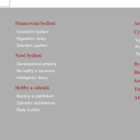
Financování bydlení
Arc
Cyk
Investiční bydlení
Hypoteční úvěry
Vy
Stavební spoření
Pr
Te
Nové bydlení
By
Developerské projekty
Na reality s rozumem
Bl
Inteligentní domy
So
Hobby a zahrada
Trž
Bazény a zastřešení
A
Zahradní architektura
Rady kutilům