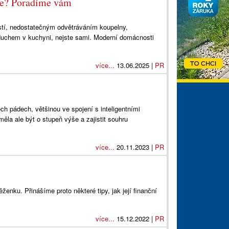
ůže? Poradíme vám
stí, nedostatečným odvětráváním koupelny,
uchem v kuchyni, nejste sami. Moderní domácnosti
více...
13.06.2025 |
PR
h pádech, většinou ve spojení s inteligentními
ěla ale být o stupeň výše a zajistit souhru
více...
20.11.2023 |
PR
ženku. Přinášíme proto některé tipy, jak její finanční
více...
15.12.2022 |
PR