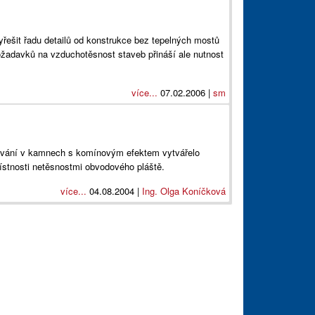
řešit řadu detailů od konstrukce bez tepelných mostů
ožadavků na vzduchotěsnost staveb přináší ale nutnost
více...
07.02.2006 |
sm
lování v kamnech s komínovým efektem vytvářelo
místnosti netěsnostmi obvodového pláště.
více...
04.08.2004 |
Ing. Olga Koníčková