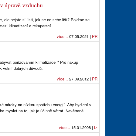
e v úpravě vzduchu
, ale nejste si jisti, jak se od sebe liší? Pojďme se
mezi klimatizací a rekuperací.
více...
07.05.2021 |
PR
zabývat pořizováním klimatizace ? Pro nákup
ik velmi dobrých důvodů.
více...
27.09.2012 |
PR
ké nároky na nízkou spotřebu energií. Aby bydlení v
eba myslet na to, jak je účinně větrat. Nevětrané
více...
15.01.2008 |
tz