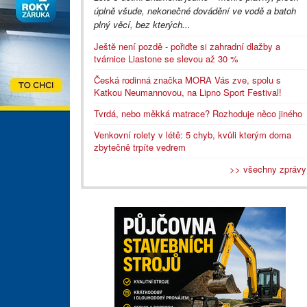
úplně všude, nekonečné dovádění ve vodě a batoh
plný věcí, bez kterých...
Ještě není pozdě - pořiďte si zahradní dlažby a
tvárnice Liastone se slevou až 30 %
Česká rodinná značka MORA Vás zve, spolu s
Katkou Neumannovou, na Lipno Sport Festival!
Tvrdá, nebo měkká matrace? Rozhoduje něco jiného
Venkovní rolety v létě: 5 chyb, kvůli kterým doma
zbytečně trpíte vedrem
>> všechny zprávy