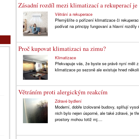
Zásadní rozdíl mezi klimatizací a rekuperací j
Větrání a rekuperace
Přemýšlíte o pořízení klimatizace či rekuperace
podívat na principy fungovaní a hlavní rozdíly 
Proč kupovat klimatizaci na zimu?
Klimatizace
Překvapuje vás, že byste se právě nyní měli 
klimatizace po sezoně ale existuje hned někol
Větráním proti alergickým reakcím
Zdravé bydlení
Moderní, dobře izolované budovy, splňují vyso
nich bylo nejen úsporné, ale také zdravé, je tř
prostory mohou totiž mj....