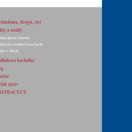
hitektura, design, styl
ly a seriály
bavujeme interiér
aktická moderní kuchyně
plo v domě
dlínkova kuchařka
og
utěže
iště zpráv
BSTRACT.CZ