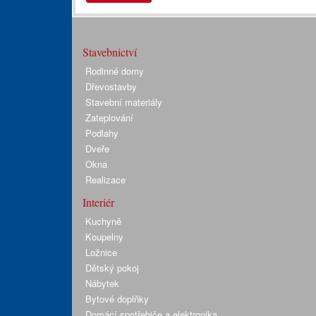
Stavebnictví
Rodinné domy
Dřevostavby
Stavební materiály
Zateplování
Podlahy
Dveře
Okna
Realizace
Interiér
Kuchyně
Koupelny
Ložnice
Dětský pokoj
Nábytek
Bytové doplňky
Domácí spotřebiče a elektronika