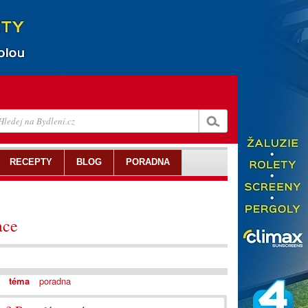
RECEPTY
BLOG
PORADNA
ace
téma
poradna