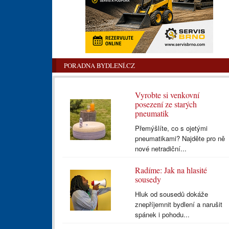
PORADNA BYDLENÍ.CZ
Vyrobte si venkovní
posezení ze starých
pneumatik
Přemýšlíte, co s ojetými
pneumatikami? Najděte pro ně
nové netradiční...
Radíme: Jak na hlasité
sousedy
Hluk od sousedů dokáže
znepříjemnit bydlení a narušit
spánek i pohodu...