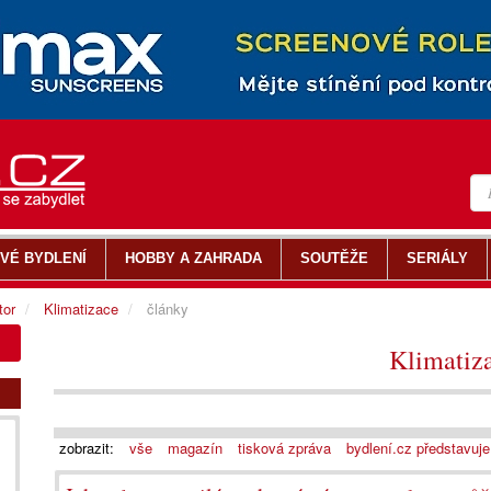
VÉ BYDLENÍ
HOBBY A ZAHRADA
SOUTĚŽE
SERIÁLY
tor
Klimatizace
články
Klimatiz
zobrazit:
vše
magazín
tisková zpráva
bydlení.cz představuje