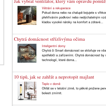
Jak vybrat ventilátor, který vám opravdu pom
Větrání a rekuperace
Pokud doma nebo na chalupě bojujete s vlhko
přehříváním podkroví nebo nedýchatelným vzd
kladou vysoké nároky na komfort a zdravé...
Chytrá domácnost střízlivýma očima
Inteligentní domy
Chytrá či Smart domácnost se skloňuje ve všec
spotřebiči a zařízeními. Chytrá domácnost by m
technologií, které doma...
10 tipů, jak se zahřát a neprotopit majlant
Teplo v domě
Ohřát se v letošní zimě, to pěkně prožene peně
bolesti zmírnit.