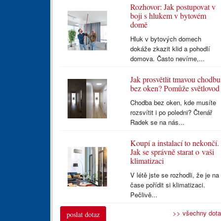
Rozhovor: Jak postupovat v
boji s hlukem v bytovém
domě
Hluk v bytových domech
dokáže zkazit klid a pohodlí
domova. Často nevíme,...
Jak prosvětlit tmavou chodbu
bez oken? Pomůže světlovod
Chodba bez oken, kde musíte
rozsvítit i po poledni? Čtenář
Radek se na nás...
Koupí a instalací to nekončí.
Jak se správně starat o vaši
klimatizaci
V létě jste se rozhodli, že je na
čase pořídit si klimatizaci.
Pečlivě...
>> všechny dot
poslat dotaz