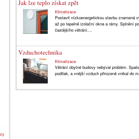
Jak lze teplo získat zpět
Klimatizace
Postavit nízkoenergetickou stavbu znamená vy
až po tepelně izolační okna a rámy. Splnění p
častějšího větrání....
Vzduchotechnika
Klimatizace
Větrání obytné budovy nebýval problém. Spa
podtlak, a vnější vzduch přirozeně vnikal do 
azy