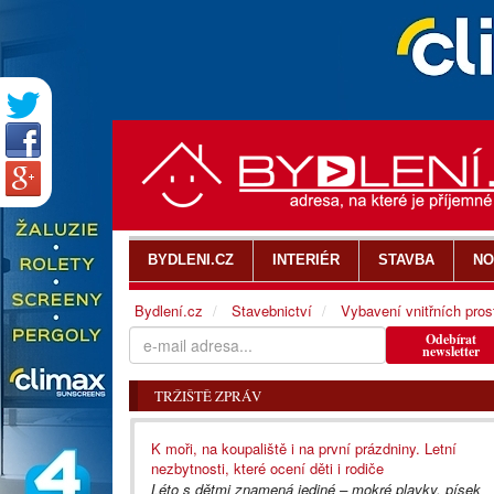
BYDLENI.CZ
INTERIÉR
STAVBA
NO
Bydlení.cz
Stavebnictví
Vybavení vnitřních pros
Odebírat
newsletter
TRŽIŠTĚ ZPRÁV
K moři, na koupaliště i na první prázdniny. Letní
nezbytnosti, které ocení děti i rodiče
Léto s dětmi znamená jediné – mokré plavky, písek