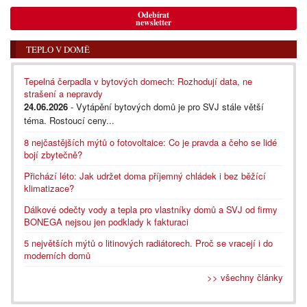
Odebírat
newsletter
TEPLO V DOMĚ
Tepelná čerpadla v bytových domech: Rozhodují data, ne
strašení a nepravdy
24.06.2026
- Vytápění bytových domů je pro SVJ stále větší
téma. Rostoucí ceny...
8 nejčastějších mýtů o fotovoltaice: Co je pravda a čeho se lidé
bojí zbytečně?
Přichází léto: Jak udržet doma příjemný chládek i bez běžící
klimatizace?
Dálkové odečty vody a tepla pro vlastníky domů a SVJ od firmy
BONEGA nejsou jen podklady k fakturaci
5 největších mýtů o litinových radiátorech. Proč se vracejí i do
moderních domů
>> všechny články