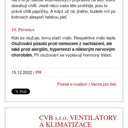
obsahují chilli. Jestli něco vaše tělo prohřeje, jsou to
právě chilli papričky. A když už nic jiného, budete mít po
krémech alespoň hebkou pleť.
10. Prevence
Kdo se otužuje, tomu stačí málo. Respektive málo tepla.
Otužování působí proti nemocem z nachlazení, ale
také proti alergiím, hypertenzi a některým nervovým
chorobám.
Při otužování se vyplavují hormony štěstí.
15.12.2022
|
PR
Poslat e-mailem
|
Verze pro tisk
CVB s.r.o. VENTILÁTORY
A KLIMATIZACE