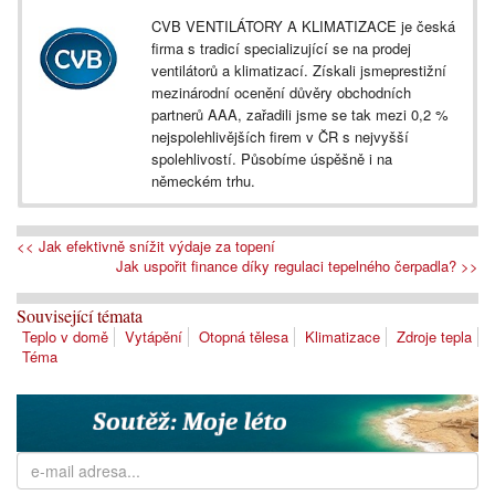
CVB VENTILÁTORY A KLIMATIZACE je česká
firma s tradicí specializující se na prodej
ventilátorů a klimatizací. Získali jsmeprestižní
mezinárodní ocenění důvěry obchodních
partnerů AAA, zařadili jsme se tak mezi 0,2 %
nejspolehlivějších firem v ČR s nejvyšší
spolehlivostí. Působíme úspěšně i na
německém trhu.
<< Jak efektivně snížit výdaje za topení
Jak uspořit finance díky regulaci tepelného čerpadla? >>
Související témata
Teplo v domě
Vytápění
Otopná tělesa
Klimatizace
Zdroje tepla
Téma