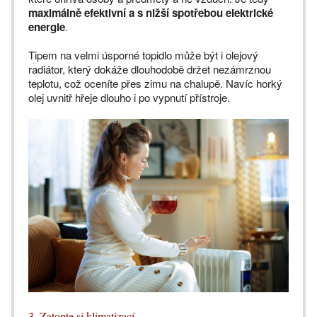
maximálně efektivní a s nižší spotřebou elektrické
energie
.
Tipem na velmi úsporné topidlo může být i olejový
radiátor, který dokáže dlouhodobě držet nezámrznou
teplotu, což oceníte přes zimu na chalupě. Navíc horký
olej uvnitř hřeje dlouho i po vypnutí přístroje.
3. Zatopte si klimatizací