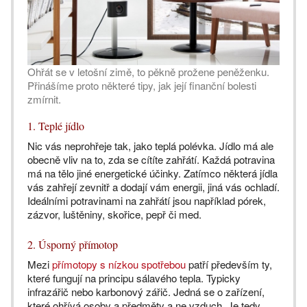
Ohřát se v letošní zimě, to pěkně prožene peněženku.
Přinášíme proto některé tipy, jak její finanční bolesti
zmírnit.
1. Teplé jídlo
Nic vás neprohřeje tak, jako teplá polévka. Jídlo má ale
obecně vliv na to, zda se cítíte zahřátí. Každá potravina
má na tělo jiné energetické účinky. Zatímco některá jídla
vás zahřejí zevnitř a dodají vám energii, jiná vás ochladí.
Ideálními potravinami na zahřátí jsou například pórek,
zázvor, luštěniny, skořice, pepř či med.
2. Úsporný přímotop
Mezi
přímotopy s nízkou spotřebou
patří především ty,
které fungují na principu sálavého tepla. Typicky
infrazářič nebo karbonový zářič. Jedná se o zařízení,
které ohřívá osoby a předměty a ne vzduch. Je tedy