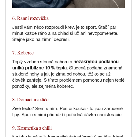
6. Ranní rozcvička
Jestli vám něco rozproudí krev, je to sport. Stačí pár
minut každé ráno a na chlad si už ani nevzpomenete.
Stejně jako na zimní depresi.
7. Koberec
Teplý vzduch stoupá nahoru a
nezakrytou podlahou
uniká přibližně 10 % tepla
. Studená podlaha znamená
studené nohy a jak je zima od nohou, těžko se už
člověk zahřeje. S tímto problémem pomohou nejen teplé
ponožky, ale zejména koberec.
8. Domácí mazlíčci
Živé teplo? Sem s ním. Pes či kočka - to jsou zaručené
tipy. Spolu s nimi přichází i pořádná dávka canisterapie.
9. Kosmetika s chilli
Na trhu je několik kosmetických přípravků na tělo, které