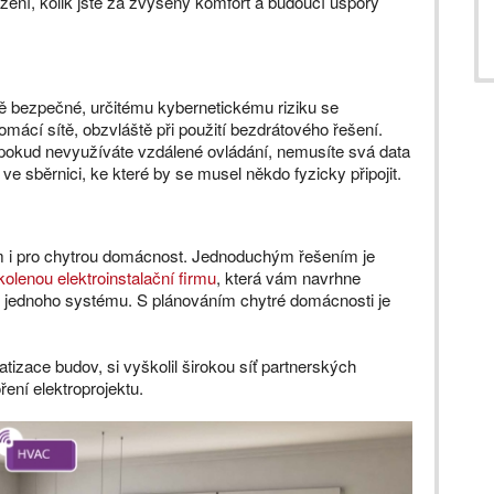
ážení, kolik jste za zvýšený komfort a budoucí úspory
ně bezpečné, určitému kybernetickému riziku se
mácí sítě, obzvláště při použití bezdrátového řešení.
 pokud nevyužíváte vzdálené ovládání, nemusíte svá data
e sběrnici, ke které by se musel někdo fyzicky připojit.
em i pro chytrou domácnost. Jednoduchým řešením je
kolenou elektroinstalační firmu
, která vám navrhne
 do jednoho systému. S plánováním chytré domácnosti je
tizace budov, si vyškolil širokou síť partnerských
ření elektroprojektu.