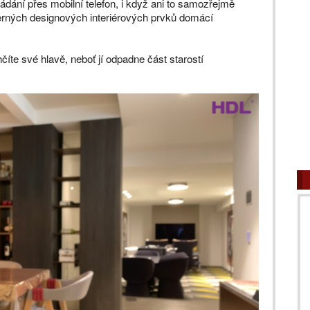
dání přes mobilní telefon, i když ani to samozřejmě
erných designových interiérových prvků domácí
hčíte své hlavě, neboť jí odpadne část starostí