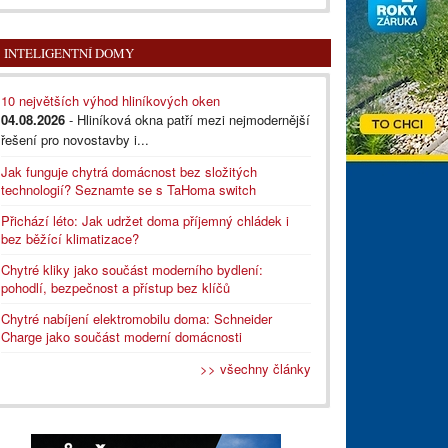
INTELIGENTNÍ DOMY
10 největších výhod hliníkových oken
04.08.2026
- Hliníková okna patří mezi nejmodernější
řešení pro novostavby i...
Jak funguje chytrá domácnost bez složitých
technologií? Seznamte se s TaHoma switch
Přichází léto: Jak udržet doma příjemný chládek i
bez běžící klimatizace?
Chytré kliky jako součást moderního bydlení:
pohodlí, bezpečnost a přístup bez klíčů
Chytré nabíjení elektromobilu doma: Schneider
Charge jako součást moderní domácnosti
>> všechny články