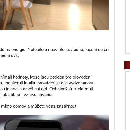
 na energie. Netopíte a nesvítíte zbytečně, topení se při
eční svit.
ímají hodnoty, které jsou potřeba pro provedení
u, monitorují kvalitu prostředí jako je vydýchanost
nou intenzitu osvětlení atd. Odhalený únik alarmují
 tak zabrání vzniku havárie.
e i mimo domov a můžete včas zasáhnout.