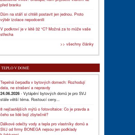
před branku
Dům na stáří si chtěli postavit jen jednou. Proto
výběr izolace nepodcenili
V podkroví je v létě 32 °C? Možná za to může vaše
střecha
>> všechny články
TEPLO V DOMĚ
Tepelná čerpadla v bytových domech: Rozhodují
data, ne strašení a nepravdy
24.06.2026
- Vytápění bytových domů je pro SVJ
stále větší téma. Rostoucí ceny...
8 nejčastějších mýtů o fotovoltaice: Co je pravda a
čeho se lidé bojí zbytečně?
Dálkové odečty vody a tepla pro vlastníky domů a
SVJ od firmy BONEGA nejsou jen podklady
k fakturaci