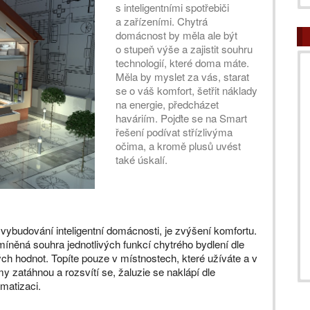
s inteligentními spotřebiči
a zařízeními. Chytrá
domácnost by měla ale být
o stupeň výše a zajistit souhru
technologií, které doma máte.
Měla by myslet za vás, starat
se o váš komfort, šetřit náklady
na energie, předcházet
haváriím. Pojďte se na Smart
řešení podívat střízlivýma
očima, a kromě plusů uvést
také úskalí.
vybudování inteligentní domácnosti, je zvýšení komfortu.
míněná souhra jednotlivých funkcí chytrého bydlení dle
 hodnot. Topíte pouze v místnostech, které užíváte a v
y zatáhnou a rozsvítí se, žaluzie se naklápí dle
imatizaci.