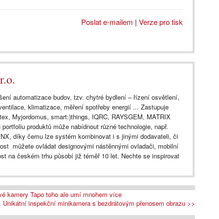
Poslat e-mailem
|
Verze pro tisk
.o.
ení automatizace budov, tzv. chytré bydlení – řízení osvětlení,
entilace, klimatizace, měření spotřeby energií ... Zastupuje
rtex, Myjordomus, smart:)things, IQRC, RAYSGEM, MATRIX
ortfoliu produktů může nabídnout různé technologie, např.
NX, díky čemu lze systém kombinovat i s jinými dodavateli, či
nost můžete ovládat designovými nástěnnými ovladači, mobilní
ost na českém trhu působí již téměř 10 let. Nechte se inspirovat
Nové kamery Tapo toho ale umí mnohem více
: Unikátní inspekční minikamera s bezdrátovým přenosem obrazu >>