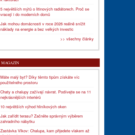
5 největších mýtů o litinových radiátorech. Proč se
vracejí i do moderních domů
Jak mohou domácnosti v roce 2026 reálně snížit
náklady na energie a bez velkých investic
>> všechny články
MAGAZÍN
Máte malý byt? Díky těmto tipům získáte víc
použitelného prostoru
Chaty a chalupy zažívají návrat. Podívejte se na 11
nejkrásnějších interiérů
10 největších výhod hliníkových oken
Jak zařídit terasu? Začněte správným výběrem
zahradního nábytku
Zastávka Vlkov: Chalupa, kam přijedete vlakem až