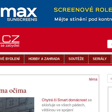
VÉ BYDLENÍ
HOBBY A ZAHRADA
SOUTĚŽE
SERIÁLY
téma
ýma očima
Chytrá či Smart domácnost
se
skloňuje ve všech pádech,
většinou ve spojení