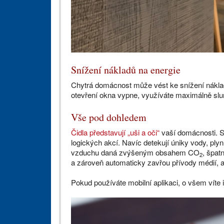
Snížení nákladů na energie
Chytrá domácnost může vést ke snížení nákladů
otevření okna vypne, využíváte maximálně slun
Vše pod dohledem
Čidla představují „uši a oči“
vaší domácnosti. Sn
logických akcí. Navíc detekují úniky vody, plyn
vzduchu daná zvýšeným obsahem CO
, špat
2
a zároveň automaticky zavřou přívody médií, a
Pokud používáte mobilní aplikaci, o všem vít