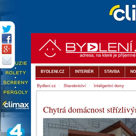
BYDLENI.CZ
INTERIÉR
STAVBA
NO
Bydlení.cz
Stavebnictví
Inteligentní domy
Chytrá domácnost střízliv