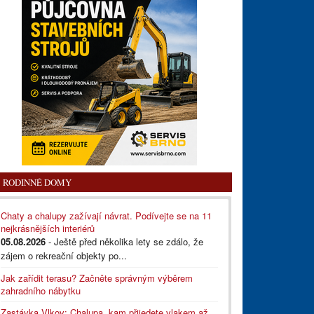
RODINNÉ DOMY
Chaty a chalupy zažívají návrat. Podívejte se na 11
nejkrásnějších interiérů
05.08.2026
- Ještě před několika lety se zdálo, že
zájem o rekreační objekty po...
Jak zařídit terasu? Začněte správným výběrem
zahradního nábytku
Zastávka Vlkov: Chalupa, kam přijedete vlakem až