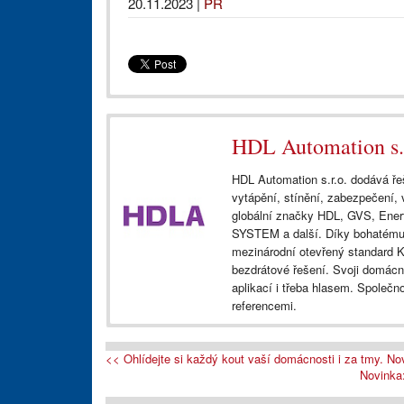
20.11.2023
|
PR
HDL Automation s.r
HDL Automation s.r.o. dodává řeš
vytápění, stínění, zabezpečení, v
globální značky HDL, GVS, Ene
SYSTEM a další. Díky bohatému p
mezinárodní otevřený standard K
bezdrátové řešení. Svoji domác
aplikací i třeba hlasem. Společn
referencemi.
<< Ohlídejte si každý kout vaší domácnosti i za tmy. 
Novinka