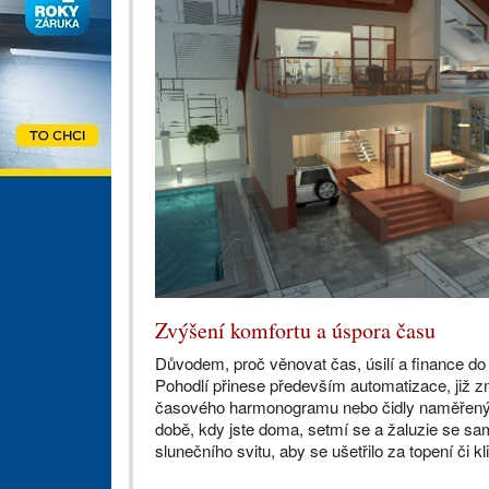
Zvýšení komfortu a úspora času
Důvodem, proč věnovat čas, úsilí a finance do 
Pohodlí přinese především automatizace, již z
časového harmonogramu nebo čidly naměřených
době, kdy jste doma, setmí se a žaluzie se sam
slunečního svitu, aby se ušetřilo za topení či kl