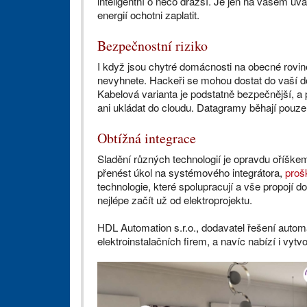
inteligentní o něco dražší. Je jen na vašem uv
energií ochotni zaplatit.
Bezpečnostní riziko
I když jsou chytré domácnosti na obecné rovi
nevyhnete. Hackeři se mohou dostat do vaší do
Kabelová varianta je podstatně bezpečnější, a
ani ukládat do cloudu. Datagramy běhají pouze v
Obtížná integrace
Sladění různých technologií je opravdu oříšk
přenést úkol na systémového integrátora,
proš
technologie, které spolupracují a vše propojí
nejlépe začít už od elektroprojektu.
HDL Automation s.r.o., dodavatel řešení automa
elektroinstalačních firem, a navíc nabízí i vytvo