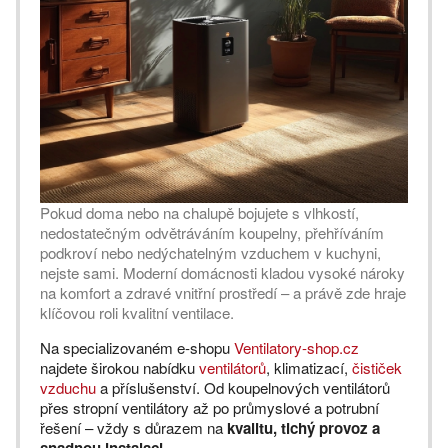
Pokud doma nebo na chalupě bojujete s vlhkostí,
nedostatečným odvětráváním koupelny, přehříváním
podkroví nebo nedýchatelným vzduchem v kuchyni,
nejste sami. Moderní domácnosti kladou vysoké nároky
na komfort a zdravé vnitřní prostředí – a právě zde hraje
klíčovou roli kvalitní ventilace.
Na specializovaném e-shopu
Ventilatory-shop.cz
najdete širokou nabídku
ventilátorů
, klimatizací,
čističek
vzduchu
a příslušenství. Od koupelnových ventilátorů
přes stropní ventilátory až po průmyslové a potrubní
řešení – vždy s důrazem na
kvalitu, tichý provoz a
snadnou instalaci.