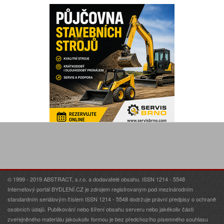
© 1999 - 2019 ABSTRACT, s.r.o. a dodavatelé obsahu. ISSN 1214 - 5548
Internetový portál BYDLENÍ.CZ je zdrojem registrovaným pod mezinárodním
standardním seriálovým číslem ISSN 1214 - 5548 dodržuje právní předpisy o ochraně
osobních údajů. Publikování nebo šíření obsahu serveru nebo jakékoliv části
zveřejněného materiálu jakoukoliv formou je bez předchozího písemného souhlasu