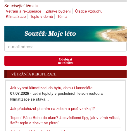
Související témata
Větrání a rekuperace
Zdravé bydlení
Čističe vzduchu
Klimatizace
Teplo v domě
Téma
Odebírat
newsletter
VĚTRÁNÍ A REKUPERACE
Jak vybrat klimatizaci do bytu, domu i kanceláře
07.07.2026
- Letní teploty v posledních letech rostou a
klimatizace se stává...
Jak předcházet plísním na zdech a proč vznikají?
Topení Pánu Bohu do oken? 4 osvědčené tipy, jak v zimě větrat,
šetřit teplo a zbavit se plísní