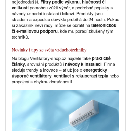
nejjednodušší.
Filtry podle výkonu, hlučnosti či
velikosti
pomohou zúžit výběr, a podrobné popisky s
návody usnadní instalaci i laikovi. Produkty jsou
skladem a expedice obvykle probíhá do 24 hodin. Pokud
si zákazník neví rady, může se obrátit na
telefonickou
či e-mailovou podporu
, kde mu poradí zkušený tým
techniků.
Novinky i tipy ze světa vzduchotechniky
Na blogu Ventilatory-shop.cz najdete také
praktické
články
, srovnání produktů i
návody k instalaci
. Firma
sleduje trendy a inovace – ať už jde o
energeticky
úsporné ventilátory
,
ventilaci s rekuperací tepla
nebo
propojení s chytrou domácností.