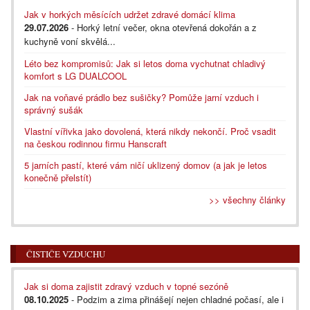
Jak v horkých měsících udržet zdravé domácí klima
29.07.2026
- Horký letní večer, okna otevřená dokořán a z
kuchyně voní skvělá...
Léto bez kompromisů: Jak si letos doma vychutnat chladivý
komfort s LG DUALCOOL
Jak na voňavé prádlo bez sušičky? Pomůže jarní vzduch i
správný sušák
Vlastní vířivka jako dovolená, která nikdy nekončí. Proč vsadit
na českou rodinnou firmu Hanscraft
5 jarních pastí, které vám ničí uklizený domov (a jak je letos
konečně přelstít)
>> všechny články
ČISTIČE VZDUCHU
Jak si doma zajistit zdravý vzduch v topné sezóně
08.10.2025
- Podzim a zima přinášejí nejen chladné počasí, ale i