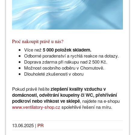
Proč nakoupit právě u nás?
Více než
5 000 položek skladem.
Odborné poradenství a rychlá reakce na dotazy.
Doprava zdarma při nákupu nad 2 500 Kč.
Možnost osobního odběru v Chomutově.
Dlouholeté zkušenosti v oboru
Pokud právě řešíte
zlepšení kvality vzduchu v
domácnosti, odvětrání koupelny či WC, přehřívání
podkroví nebo vlhkost ve sklepě
, najdete na e-shopu
www.ventilatory-shop.cz
spolehlivé řešení na míru.
13.06.2025
|
PR