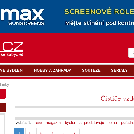
VÉ BYDLENÍ
HOBBY A ZAHRADA
SOUTĚŽE
SERIÁLY
lánky
Čističe vz
zobrazit:
vše
magazín
bydlení.cz představuje
téma
poradn
1
2
3
4
5
>