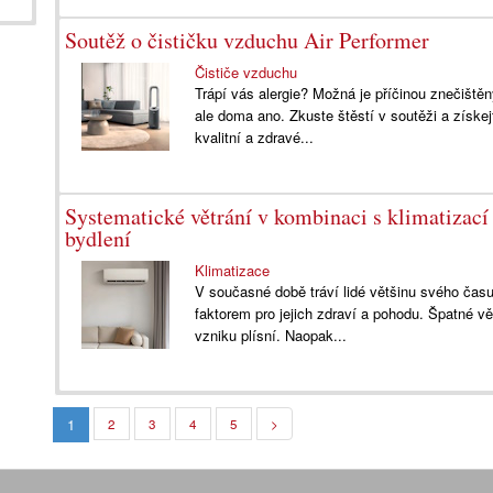
Soutěž o čističku vzduchu Air Performer
Čističe vzduchu
Trápí vás alergie? Možná je příčinou znečišt
ale doma ano. Zkuste štěstí v soutěži a získej
kvalitní a zdravé...
Systematické větrání v kombinaci s klimatizací
bydlení
Klimatizace
V současné době tráví lidé většinu svého času
faktorem pro jejich zdraví a pohodu. Špatné vě
vzniku plísní. Naopak...
1
2
3
4
5
>