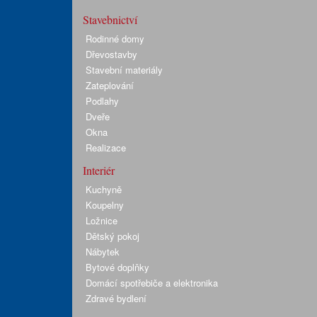
Stavebnictví
Rodinné domy
Dřevostavby
Stavební materiály
Zateplování
Podlahy
Dveře
Okna
Realizace
Interiér
Kuchyně
Koupelny
Ložnice
Dětský pokoj
Nábytek
Bytové doplňky
Domácí spotřebiče a elektronika
Zdravé bydlení