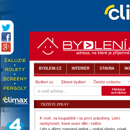
BYDLENI.CZ
INTERIÉR
STAVBA
NO
Bydlení.cz
Zdravé bydlení
Čističe vzduchu
č
Odebírat
newsletter
TRŽIŠTĚ ZPRÁV
K moři, na koupaliště i na první prázdniny. Letní
nezbytnosti, které ocení děti i rodiče
Léto s dětmi znamená jediné – mokré plavky, písek