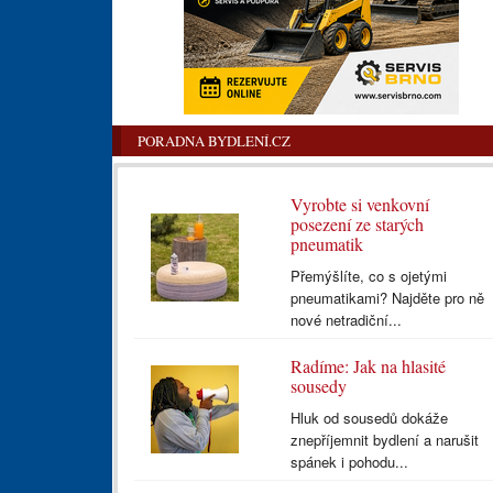
PORADNA BYDLENÍ.CZ
Vyrobte si venkovní
posezení ze starých
pneumatik
Přemýšlíte, co s ojetými
pneumatikami? Najděte pro ně
nové netradiční...
Radíme: Jak na hlasité
sousedy
Hluk od sousedů dokáže
znepříjemnit bydlení a narušit
spánek i pohodu...