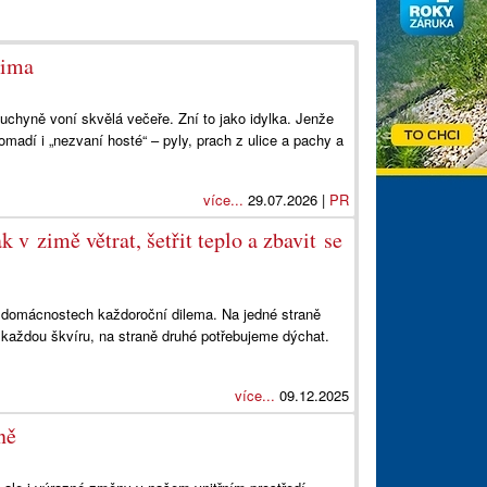
lima
kuchyně voní skvělá večeře. Zní to jako idylka. Jenže
madí i „nezvaní hosté“ – pyly, prach z ulice a pachy a
více...
29.07.2026 |
PR
v zimě větrat, šetřit teplo a zbavit se
domácnostech každoroční dilema. Na jedné straně
 každou škvíru, na straně druhé potřebujeme dýchat.
více...
09.12.2025
ně