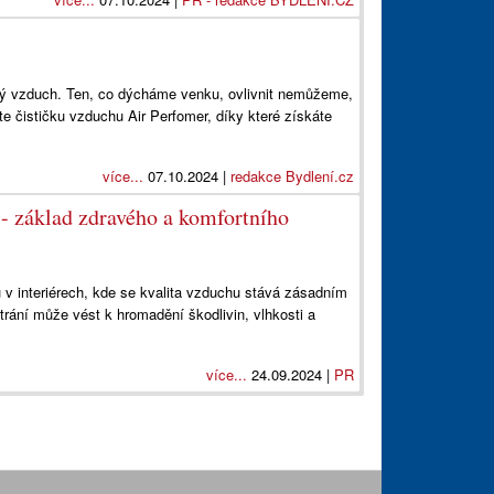
ěný vzduch. Ten, co dýcháme venku, ovlivnit nemůžeme,
te čističku vzduchu Air Perfomer, díky které získáte
více...
07.10.2024 |
redakce Bydlení.cz
 - základ zdravého a komfortního
 v interiérech, kde se kvalita vzduchu stává zásadním
trání může vést k hromadění škodlivin, vlhkosti a
více...
24.09.2024 |
PR