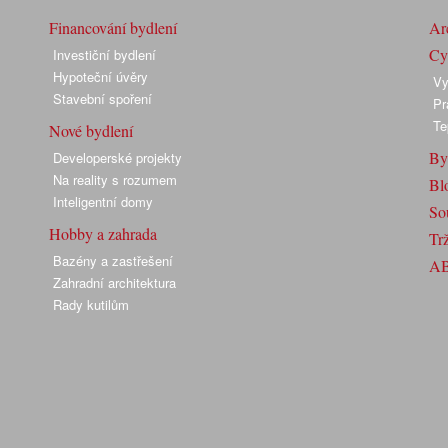
Financování bydlení
Arc
Cyk
Investiční bydlení
Hypoteční úvěry
Vy
Stavební spoření
Pr
Te
Nové bydlení
By
Developerské projekty
Na reality s rozumem
Bl
Inteligentní domy
So
Hobby a zahrada
Trž
Bazény a zastřešení
A
Zahradní architektura
Rady kutilům