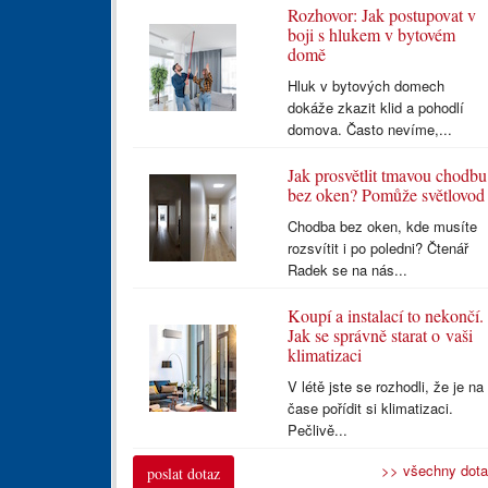
Rozhovor: Jak postupovat v
boji s hlukem v bytovém
domě
Hluk v bytových domech
dokáže zkazit klid a pohodlí
domova. Často nevíme,...
Jak prosvětlit tmavou chodbu
bez oken? Pomůže světlovod
Chodba bez oken, kde musíte
rozsvítit i po poledni? Čtenář
Radek se na nás...
Koupí a instalací to nekončí.
Jak se správně starat o vaši
klimatizaci
V létě jste se rozhodli, že je na
čase pořídit si klimatizaci.
Pečlivě...
>> všechny dot
poslat dotaz