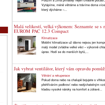
Podzim a zima přinášejí nejen chladné počasí,
Vytápíme, méně větráme a trávíme doma více č
který dýcháme –...
Malá velikostí, velká výkonem: Seznamte se s 
EUROM PAC 12.3 Compact
Klimatizace
Mobilní klimatizace už dávno nejsou jen ko
malý model zvládne velké věci – výkonně chla
úprav. Hodí se do menších bytů,...
Jak vybrat ventilátor, který vám opravdu pom
Větrání a rekuperace
Pokud doma nebo na chalupě bojujete s vlhko
přehříváním podkroví nebo nedýchatelným vzd
kladou vysoké nároky na komfort a zdravé...