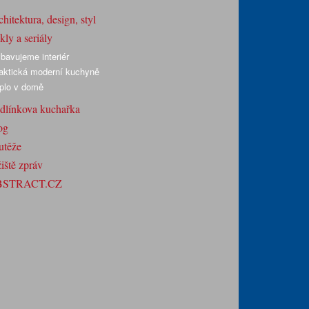
hitektura, design, styl
ly a seriály
bavujeme interiér
aktická moderní kuchyně
plo v domě
dlínkova kuchařka
og
utěže
iště zpráv
BSTRACT.CZ