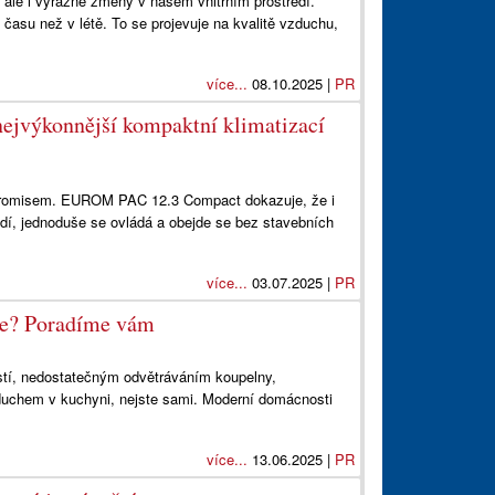
 ale i výrazné změny v našem vnitřním prostředí.
asu než v létě. To se projevuje na kvalitě vzduchu,
více...
08.10.2025 |
PR
nejvýkonnější kompaktní klimatizací
mpromisem. EUROM PAC 12.3 Compact dokazuje, že i
dí, jednoduše se ovládá a obejde se bez stavebních
více...
03.07.2025 |
PR
ůže? Poradíme vám
stí, nedostatečným odvětráváním koupelny,
uchem v kuchyni, nejste sami. Moderní domácnosti
více...
13.06.2025 |
PR