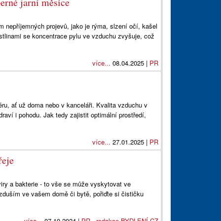
erné jarní měsíce
 nepříjemných projevů, jako je rýma, slzení očí, kašel
ostlinami se koncentrace pylu ve vzduchu zvyšuje, což
více...
08.04.2025 |
PR
éru, ať už doma nebo v kanceláři. Kvalita vzduchu v
raví i pohodu. Jak tedy zajistit optimální prostředí,
více...
27.01.2025 |
PR
řeje
viry a bakterie - to vše se může vyskytovat ve
zduším ve vašem domě či bytě, pořiďte si čističku
více...
07.10.2024 |
PR - redakce BYDLENÍ.CZ