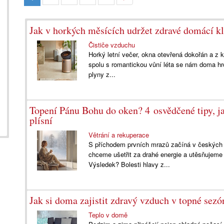
Jak v horkých měsících udržet zdravé domácí k
Čističe vzduchu
Horký letní večer, okna otevřená dokořán a z 
spolu s romantickou vůní léta se nám doma hro
plyny z...
Topení Pánu Bohu do oken? 4 osvědčené tipy, jak 
plísní
Větrání a rekuperace
S příchodem prvních mrazů začíná v českých 
chceme ušetřit za drahé energie a utěsňujeme
Výsledek? Bolesti hlavy z...
Jak si doma zajistit zdravý vzduch v topné sezó
Teplo v domě