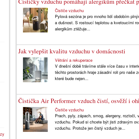
Čističky vzduchu pomáhají alergikům přečkat p
Čističe vzduchu
Pylová sezóna je pro mnoho lidí obdobím plným
a dušnost. S rostoucí teplotou a kvetoucími r
alergikům ztěžuje...
Jak vylepšit kvalitu vzduchu v domácnosti
Větrání a rekuperace
V dnešní době trávíme stále více času v interi
těchto prostorách hraje zásadní roli pro naše zd
které bude nejen...
Čistička Air Performer vzduch čistí, osvěží i oh
Čističe vzduchu
Prach, pyly, zápach, smog, alergeny, roztoči, 
vzduchu. Pokud si chcete být jisti zdravým ov
vzduchu. Protože jen čistý vzduch je...
azy