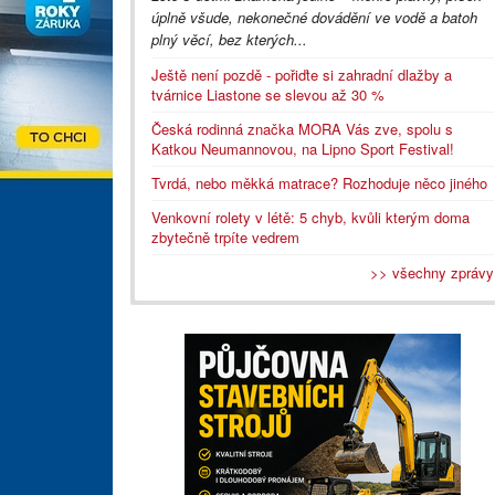
úplně všude, nekonečné dovádění ve vodě a batoh
plný věcí, bez kterých...
Ještě není pozdě - pořiďte si zahradní dlažby a
tvárnice Liastone se slevou až 30 %
Česká rodinná značka MORA Vás zve, spolu s
Katkou Neumannovou, na Lipno Sport Festival!
Tvrdá, nebo měkká matrace? Rozhoduje něco jiného
Venkovní rolety v létě: 5 chyb, kvůli kterým doma
zbytečně trpíte vedrem
>> všechny zprávy