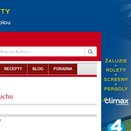
RECEPTY
BLOG
PORADNA
duchu
a