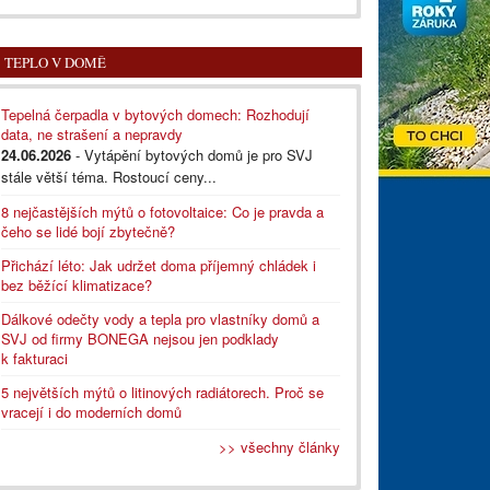
TEPLO V DOMĚ
Tepelná čerpadla v bytových domech: Rozhodují
data, ne strašení a nepravdy
24.06.2026
- Vytápění bytových domů je pro SVJ
stále větší téma. Rostoucí ceny...
8 nejčastějších mýtů o fotovoltaice: Co je pravda a
čeho se lidé bojí zbytečně?
Přichází léto: Jak udržet doma příjemný chládek i
bez běžící klimatizace?
Dálkové odečty vody a tepla pro vlastníky domů a
SVJ od firmy BONEGA nejsou jen podklady
k fakturaci
5 největších mýtů o litinových radiátorech. Proč se
vracejí i do moderních domů
>> všechny články