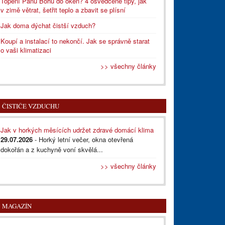
Topení Pánu Bohu do oken? 4 osvědčené tipy, jak
v zimě větrat, šetřit teplo a zbavit se plísní
Jak doma dýchat čistší vzduch?
Koupí a instalací to nekončí. Jak se správně starat
o vaši klimatizaci
>> všechny články
ČISTIČE VZDUCHU
Jak v horkých měsících udržet zdravé domácí klima
29.07.2026
- Horký letní večer, okna otevřená
dokořán a z kuchyně voní skvělá...
>> všechny články
MAGAZÍN