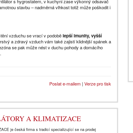
ntilátor s hygrostatem, v kuchyni zase výkonný odsavač
i samotnou stavbu – nadměrná vlhkost totiž může poškodit i
čištění vzduchu se vrací v podobě
lepší imunity, vyšší
rstvý a zdravý vzduch vám také zajistí klidnější spánek a
á sezóna se pak může nést v duchu pohody a domácího
.
Poslat e-mailem
|
Verze pro tisk
TILÁTORY A KLIMATIZACE
je česká firma s tradicí specializující se na prodej