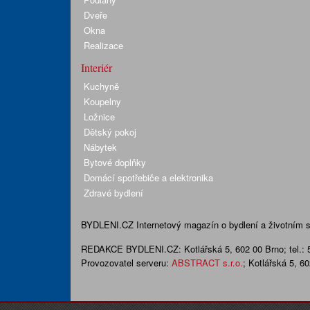
Dveře
Okna
Realizace
Interiér
Kuchyně
Koupelny
Ložnice
Dětský pokoj
Nábytek
Bytové doplňky
Domácí spotřebiče a elektronika
Zdravé bydlení
BYDLENI.CZ
Internetový magazín o bydlení a životním sty
REDAKCE BYDLENI.CZ:
Kotlářská 5, 602 00 Brno;
tel.:
Provozovatel serveru:
ABSTRACT s.r.o.
; Kotlářská 5, 6