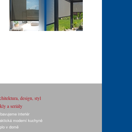
hitektura, design, styl
ly a seriály
bavujeme interiér
aktická moderní kuchyně
plo v domě