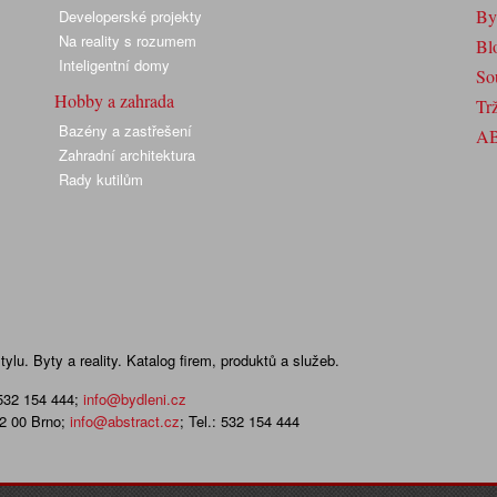
By
Developerské projekty
Na reality s rozumem
Bl
Inteligentní domy
So
Hobby a zahrada
Trž
Bazény a zastřešení
A
Zahradní architektura
Rady kutilům
lu. Byty a reality. Katalog firem, produktů a služeb.
 532 154 444
;
info@bydleni.cz
02 00 Brno;
info@abstract.cz
; Tel.: 532 154 444