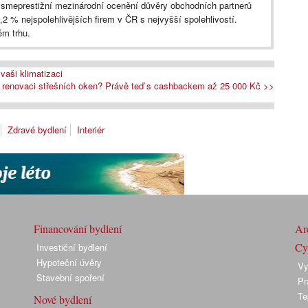
li jsmeprestižní mezinárodní ocenění důvěry obchodních partnerů
,2 % nejspolehlivějších firem v ČR s nejvyšší spolehlivostí.
m trhu.
vaši klimatizaci
 renovaci střešních oken? Právě teď s cashbackem až 25 000 Kč >>
Zdravé bydlení
Interiér
Financování bydlení
Arc
Cyk
Investiční bydlení
Hypoteční úvěry
Vy
Stavební spoření
Pr
Te
Nové bydlení