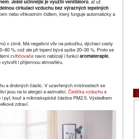
anem
.
Ještě účinnější je využití ventilátorů
, ať už
delnou cirkulaci vzduchu bez výrazných tepelných
ačem nebo vlhkostním čidlem, který funguje automaticky a
mů v zimě. Má negativní vliv na pokožku, dýchací cesty
0–60 %, což ale při topení bývá spíše 20–30 %. Proto se
derní
zvlhčovače
navíc nabízejí i funkci
aromaterapie
,
vytvořit i příjemnou atmosféru.
hu a drobných částic. V uzavřených místnostech se
iví jsou na to alergici a astmatici.
Čistička vzduchu
s
ale i pyl, kouř a mikroskopické částice PM2.5. Výsledkem
celkové zdraví.