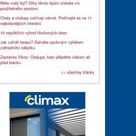
Máte malý byt? Díky těmto tipům získáte víc
použitelného prostoru
Chaty a chalupy zažívají návrat. Podívejte se na 11
nejkrásnějších interiérů
10 největších výhod hliníkových oken
Jak zařídit terasu? Začněte správným výběrem
zahradního nábytku
Zastávka Vlkov: Chalupa, kam přijedete vlakem až
před branku
>> všechny články