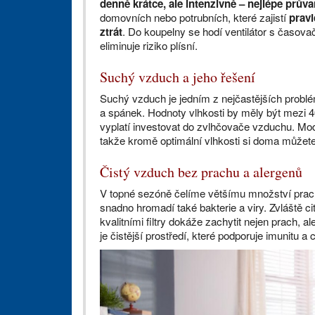
denně krátce, ale intenzivně – nejlépe prův
domovních nebo potrubních, které zajistí
pravi
ztrát
. Do koupelny se hodí ventilátor s časov
eliminuje riziko plísní.
Suchý vzduch a jeho řešení
Suchý vzduch je jedním z nejčastějších problé
a spánek. Hodnoty vlhkosti by měly být mezi 4
vyplatí investovat do zvlhčovače vzduchu. Mo
takže kromě optimální vlhkosti si doma můžete 
Čistý vzduch bez prachu a alergenů
V topné sezóně čelíme většímu množství prac
snadno hromadí také bakterie a viry. Zvláště citl
kvalitními filtry dokáže zachytit nejen prach, 
je čistější prostředí, které podporuje imunitu a 