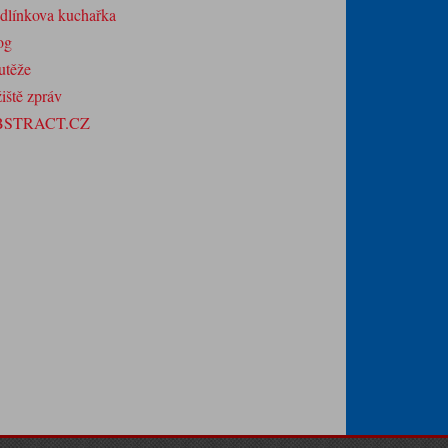
dlínkova kuchařka
og
utěže
iště zpráv
BSTRACT.CZ