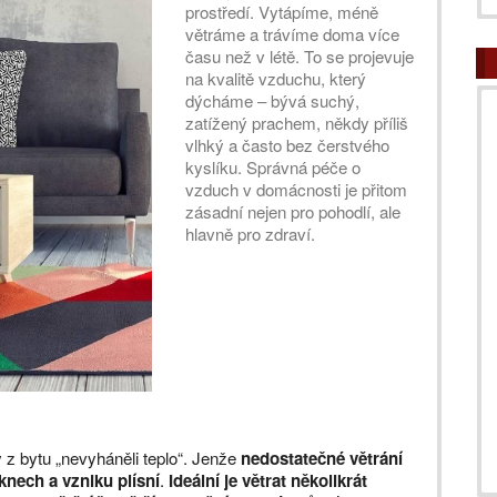
prostředí. Vytápíme, méně
větráme a trávíme doma více
času než v létě. To se projevuje
na kvalitě vzduchu, který
dýcháme – bývá suchý,
zatížený prachem, někdy příliš
vlhký a často bez čerstvého
kyslíku. Správná péče o
vzduch v domácnosti je přitom
zásadní nejen pro pohodlí, ale
hlavně pro zdraví.
 z bytu „nevyháněli teplo“. Jenže
nedostatečné větrání
knech a vzniku plísní
.
Ideální je větrat několikrát