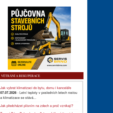
VĚTRÁNÍ A REKUPERACE
Jak vybrat klimatizaci do bytu, domu i kanceláře
07.07.2026
- Letní teploty v posledních letech rostou
a klimatizace se stává...
Jak předcházet plísním na zdech a proč vznikají?