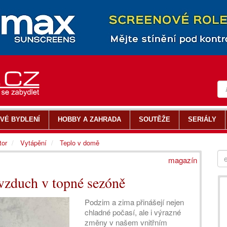
VÉ BYDLENÍ
HOBBY A ZAHRADA
SOUTĚŽE
SERIÁLY
tor
Vytápění
Teplo v domě
magazín
 vzduch v topné sezóně
Podzim a zima přinášejí nejen
chladné počasí, ale i výrazné
změny v našem vnitřním