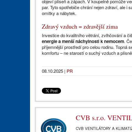
objeví plíseň a zápach. V koupelně pomůže ve
par. Tyto spotřebiče chrání nejen zdraví, ale 
omítky a nábytek.
Zdravý vzduch = zdravější zima
Investice do kvalitního větrání, zvlhčování a 
energie a menší náchylnosti k nemocem
. Če
příjemnější prostředí pro celou rodinu. Topn
komfortu – ne starostí o suchý vzduch a plísně
08.10.2025
|
PR
CVB s.r.o. VEN
CVB VENTILÁTORY A KLIMATIZACE 