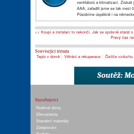
ventilátorů a klimatizací. Získa
AAA, zařadili jsme se tak mezi 0
Působíme úspěšně i na německé
<< Koupí a instalací to nekončí. Jak se správně starat o 
Pravý čas na
Související témata
Teplo v domě
Větrání a rekuperace
Čističe vzduchu
Stavebnictví
Rodinné domy
Dřevostavby
Stavební materiály
Zateplování
Podlahy