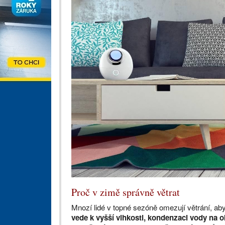
Proč v zimě správně větrat
Mnozí lidé v topné sezóně omezují větrání, aby
vede k vyšší vlhkosti, kondenzaci vody na o