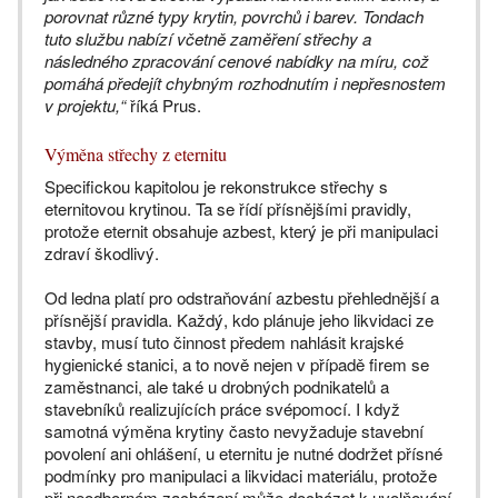
porovnat různé typy krytin, povrchů i barev. Tondach
tuto službu nabízí včetně zaměření střechy a
následného zpracování cenové nabídky na míru, což
pomáhá předejít chybným rozhodnutím i nepřesnostem
v projektu,“
říká Prus.
Výměna střechy z eternitu
Specifickou kapitolou je rekonstrukce střechy s
eternitovou krytinou. Ta se řídí přísnějšími pravidly,
protože eternit obsahuje azbest, který je při manipulaci
zdraví škodlivý.
Od ledna platí pro odstraňování azbestu přehlednější a
přísnější pravidla. Každý, kdo plánuje jeho likvidaci ze
stavby, musí tuto činnost předem nahlásit krajské
hygienické stanici, a to nově nejen v případě firem se
zaměstnanci, ale také u drobných podnikatelů a
stavebníků realizujících práce svépomocí. I když
samotná výměna krytiny často nevyžaduje stavební
povolení ani ohlášení, u eternitu je nutné dodržet přísné
podmínky pro manipulaci a likvidaci materiálu, protože
při neodborném zacházení může docházet k uvolňování