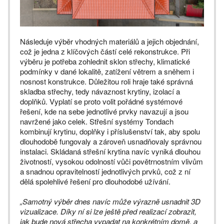
Následuje výběr vhodných materiálů a jejich objednání,
což je jedna z klíčových částí celé rekonstrukce. Při
výběru je potřeba zohlednit sklon střechy, klimatické
podmínky v dané lokalitě, zatížení větrem a sněhem i
nosnost konstrukce. Důležitou roli hraje také správná
skladba střechy, tedy návaznost krytiny, izolací a
doplňků. Vyplatí se proto volit pořádné systémové
řešení, kde na sebe jednotlivé prvky navazují a jsou
navržené jako celek. Střešní systémy Tondach
kombinují krytinu, doplňky i příslušenství tak, aby spolu
dlouhodobě fungovaly a zároveň usnadňovaly správnou
instalaci. Skládaná střešní krytina navíc vyniká dlouhou
životností, vysokou odolností vůči povětrnostním vlivům
a snadnou opravitelností jednotlivých prvků, což z ní
dělá spolehlivé řešení pro dlouhodobé užívání.
„Samotný výběr dnes navíc může výrazně usnadnit 3D
vizualizace. Díky ní si lze ještě před realizací zobrazit,
jak bude nová střecha vypadat na konkrétním domě, a