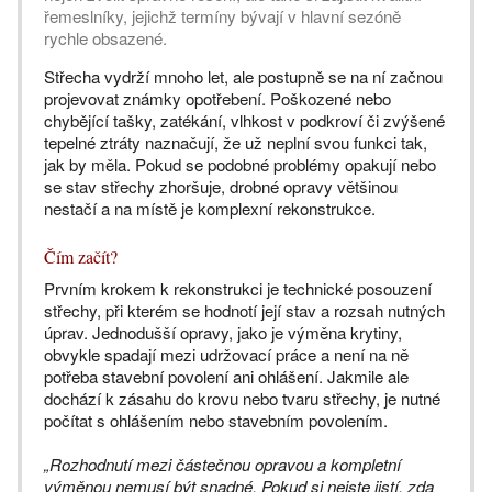
řemeslníky, jejichž termíny bývají v hlavní sezóně
rychle obsazené.
Střecha vydrží mnoho let, ale postupně se na ní začnou
projevovat známky opotřebení. Poškozené nebo
chybějící tašky, zatékání, vlhkost v podkroví či zvýšené
tepelné ztráty naznačují, že už neplní svou funkci tak,
jak by měla. Pokud se podobné problémy opakují nebo
se stav střechy zhoršuje, drobné opravy většinou
nestačí a na místě je komplexní rekonstrukce.
Čím začít?
Prvním krokem k rekonstrukci je technické posouzení
střechy, při kterém se hodnotí její stav a rozsah nutných
úprav. Jednodušší opravy, jako je výměna krytiny,
obvykle spadají mezi udržovací práce a není na ně
potřeba stavební povolení ani ohlášení. Jakmile ale
dochází k zásahu do krovu nebo tvaru střechy, je nutné
počítat s ohlášením nebo stavebním povolením.
„Rozhodnutí mezi částečnou opravou a kompletní
výměnou nemusí být snadné. Pokud si nejste jistí, zda