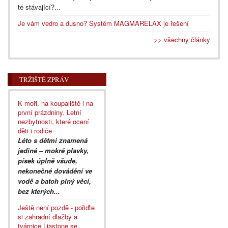
té stávající?...
Je vám vedro a dusno? Systém MAGMARELAX je řešení
>> všechny články
TRŽIŠTĚ ZPRÁV
K moři, na koupaliště i na
první prázdniny. Letní
nezbytnosti, které ocení
děti i rodiče
Léto s dětmi znamená
jediné – mokré plavky,
písek úplně všude,
nekonečné dovádění ve
vodě a batoh plný věcí,
bez kterých...
Ještě není pozdě - pořiďte
si zahradní dlažby a
tvárnice Liastone se