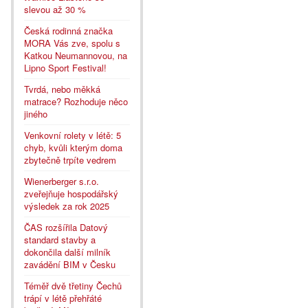
slevou až 30 %
Česká rodinná značka
MORA Vás zve, spolu s
Katkou Neumannovou, na
Lipno Sport Festival!
Tvrdá, nebo měkká
matrace? Rozhoduje něco
jiného
Venkovní rolety v létě: 5
chyb, kvůli kterým doma
zbytečně trpíte vedrem
Wienerberger s.r.o.
zveřejňuje hospodářský
výsledek za rok 2025
ČAS rozšířila Datový
standard stavby a
dokončila další milník
zavádění BIM v Česku
Téměř dvě třetiny Čechů
trápí v létě přehřáté