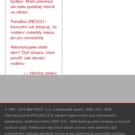
bydlení. Místo prevence
ale stále spoléhají hlavně
na větrání
Památka UNESCO i
komunitní sál dokazují, že
moderní materiály nejsou
jen pro novostavby
Rekonstruujete starší
dům? Čtyři situace, které
prověří vaši domácí
vodárnu
>> všechny zprávy
© 1999 - 2019 ABSTRACT, s.r.o. a dodavatelé obsahu. ISSN 1214 - 5548
Internetový portál BYDLENÍ.CZ je zdrojem registrovaným pod mezinárodním
standardním seriálovým číslem ISSN 1214 - 5548 dodržuje právní předpisy o ochraně
osobních údajů. Publikování nebo šíření obsahu serveru nebo jakékoliv části
zveřejněného materiálu jakoukoliv formou je bez předchozího písemného souhlasu