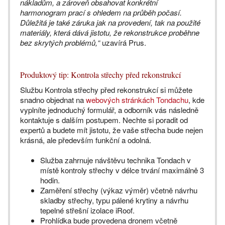
nákladům, a zároveň obsahovat konkrétní
harmonogram prací s ohledem na průběh počasí.
Důležitá je také záruka jak na provedení, tak na použité
materiály, která dává jistotu, že rekonstrukce proběhne
bez skrytých problémů,“
uzavírá Prus.
Produktový tip: Kontrola střechy před rekonstrukcí
Službu Kontrola střechy před rekonstrukcí si můžete
snadno objednat na
webových stránkách Tondachu
, kde
vyplníte jednoduchý formulář, a odborník vás následně
kontaktuje s dalším postupem. Nechte si poradit od
expertů a budete mít jistotu, že vaše střecha bude nejen
krásná, ale především funkční a odolná.
Služba zahrnuje návštěvu technika Tondach v
místě kontroly střechy v délce trvání maximálně 3
hodin.
Zaměření střechy (výkaz výměr) včetně návrhu
skladby střechy, typu pálené krytiny a návrhu
tepelné střešní izolace iRoof.
Prohlídka bude provedena dronem včetně