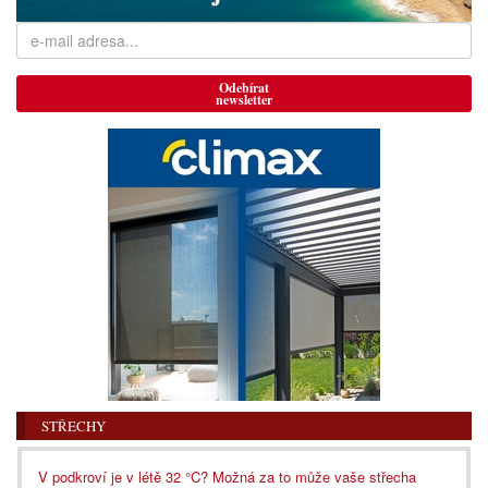
Odebírat
newsletter
STŘECHY
V podkroví je v létě 32 °C? Možná za to může vaše střecha