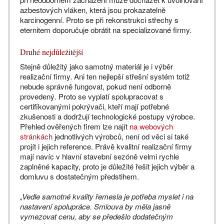
azbestových vláken, která jsou prokazatelně
karcinogenní. Proto se při rekonstrukci střechy s
eternitem doporučuje obrátit na specializované firmy.
Druhé nejdůležitější
Stejně důležitý jako samotný materiál je i výběr
realizační firmy. Ani ten nejlepší střešní systém totiž
nebude správně fungovat, pokud není odborně
provedený. Proto se vyplatí spolupracovat s
certifikovanými pokrývači, kteří mají potřebné
zkušenosti a dodržují technologické postupy výrobce.
Přehled ověřených firem lze najít
na webových
stránkách
jednotlivých výrobců, není od věci si také
projít i jejich reference. Právě kvalitní realizační firmy
mají navíc v hlavní stavební sezóně velmi rychle
zaplněné kapacity, proto je důležité řešit jejich výběr a
domluvu s dostatečným předstihem.
„Vedle samotné kvality řemesla je potřeba myslet i na
nastavení spolupráce. Smlouva by měla jasně
vymezovat cenu, aby se předešlo dodatečným