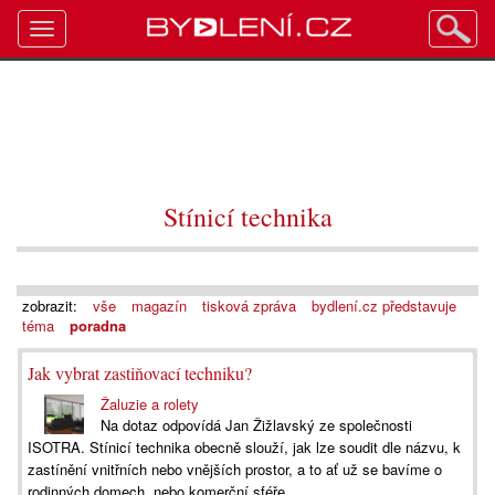
Toggle
navigation
Stínicí technika
zobrazit:
vše
magazín
tisková zpráva
bydlení.cz představuje
téma
poradna
Jak vybrat zastiňovací techniku?
Žaluzie a rolety
Na dotaz odpovídá Jan Žižlavský ze společnosti
ISOTRA. Stínicí technika obecně slouží, jak lze soudit dle názvu, k
zastínění vnitřních nebo vnějších prostor, a to ať už se bavíme o
rodinných domech, nebo komerční sféře....