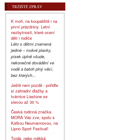
TRŽIŠTĚ ZPRÁV
K moři, na koupaliště i na
první prázdniny. Letní
nezbytnosti, které ocení
děti i rodiče
Léto s dětmi znamená
jediné – mokré plavky,
písek úplně všude,
nekonečné dovádění ve
vodě a batoh plný věcí,
bez kterých...
Ještě není pozdě - pořiďte
si zahradní dlažby a
tvárnice Liastone se
slevou až 30 %
Česká rodinná značka
MORA Vás zve, spolu s
Katkou Neumannovou, na
Lipno Sport Festival!
Tvrdá, nebo měkká