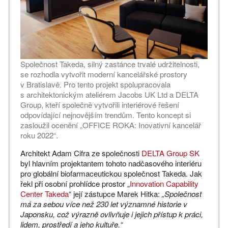
Společnost Takeda, silný zastánce trvalé udržitelnosti,
se rozhodla vytvořit moderní kancelářské prostory
v Bratislavě. Pro tento projekt spolupracovala
s architektonickým ateliérem Jacobs UK Ltd a DELTA
Group, kteří společně vytvořili interiérové řešení
odpovídající nejnovějším trendům. Tento koncept si
zasloužil ocenění „OFFICE ROKA: Inovativní kancelář
roku 2022“.
Architekt Adam Cifra ze společnosti
DELTA Group SK
byl hlavním projektantem tohoto nadčasového interiéru
pro globální biofarmaceutickou společnost Takeda. Jak
řekl při osobní prohlídce prostor „
Innovation Capability
Center Takeda
“ její zástupce Marek Hitka:
„Společnost
má za sebou více než 230 let významné historie v
Japonsku, což výrazně ovlivňuje i jejich přístup k práci,
lidem, prostředí a jeho kultuře.“