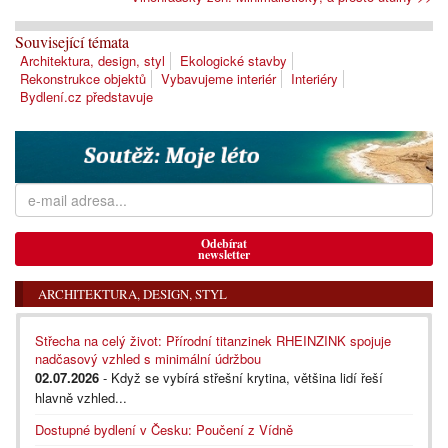
Související témata
Architektura, design, styl
Ekologické stavby
Rekonstrukce objektů
Vybavujeme interiér
Interiéry
Bydlení.cz představuje
Odebírat
newsletter
ARCHITEKTURA, DESIGN, STYL
Střecha na celý život: Přírodní titanzinek RHEINZINK spojuje
nadčasový vzhled s minimální údržbou
02.07.2026
- Když se vybírá střešní krytina, většina lidí řeší
hlavně vzhled...
Dostupné bydlení v Česku: Poučení z Vídně