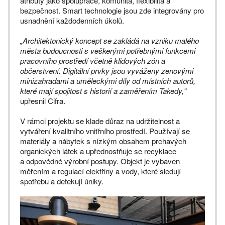
atributy jako spolupráce, komunita, flexibilita a
bezpečnost. Smart technologie jsou zde integrovány pro
usnadnění každodenních úkolů.
„Architektonický koncept se zakládá na vzniku malého
města budoucnosti s veškerými potřebnými funkcemi
pracovního prostředí včetně klidových zón a
občerstvení. Digitální prvky jsou vyváženy zenovými
minizahradami a uměleckými díly od místních autorů,
které mají spojitost s historií a zaměřením Takedy,“
upřesnil Cifra.
V rámci projektu se klade důraz na udržitelnost a
vytváření kvalitního vnitřního prostředí. Používají se
materiály a nábytek s nízkým obsahem prchavých
organických látek a upřednostňuje se recyklace
a odpovědné výrobní postupy. Objekt je vybaven
měřením a regulací elektřiny a vody, které sledují
spotřebu a detekují úniky.