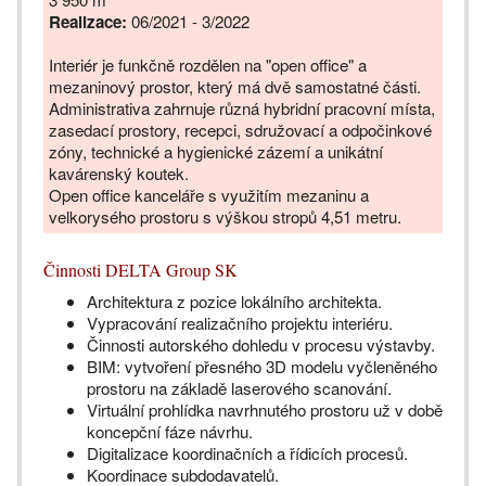
Realizace:
06/2021 - 3/2022
Interiér je funkčně rozdělen na "open office" a
mezaninový prostor, který má dvě samostatné části.
Administrativa zahrnuje různá hybridní pracovní místa,
zasedací prostory, recepci, sdružovací a odpočinkové
zóny, technické a hygienické zázemí a unikátní
kavárenský koutek.
Open office kanceláře s využitím mezaninu a
velkorysého prostoru s výškou stropů 4,51 metru.
Činnosti DELTA Group SK
Architektura z pozice lokálního architekta.
Vypracování realizačního projektu interiéru.
Činnosti autorského dohledu v procesu výstavby.
BIM: vytvoření přesného 3D modelu vyčleněného
prostoru na základě laserového scanování.
Virtuální prohlídka navrhnutého prostoru už v době
koncepční fáze návrhu.
Digitalizace koordinačních a řídicích procesů.
Koordinace subdodavatelů.