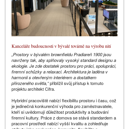
Kanceláře budoucnosti v bývalé továrně na výrobu nití
„Prostory v bývalém brownfieldu Pradiareň 1900 jsou
navrženy tak, aby splňovaly vysoký standard designu a
ekologie. Je zde dostatek prostoru pro práci, spolupráci,
firemní schůzky a relaxaci. Architektura je laděna v
harmonii s otevřeným interiérem a dostatkem
přirozeného světla,“
přiblížil svůj přístup k tomuto
projektu architekt Cifra.
Hybridní pracoviště nabízí flexibilitu prostoru i času, což
je jedinečná konkurenční výhoda pro zaměstnavatele,
kteří si uvědomují důležitost produktivity a budování
firemní kultury. Práce z domova se stává standardem a
pracovní prostředí nabízí vyšší kvalitu a zohledňuje