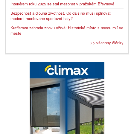
Interiérem roku 2025 se stal mezonet v pražském Břevnově
Bezpečnost a dlouhá životnost. Co dalšího musí splňovat
moderní montované sportovní haly?
Krafferova zahrada znovu ožívá: Historické místo s novou rolí ve
městě
>> všechny články