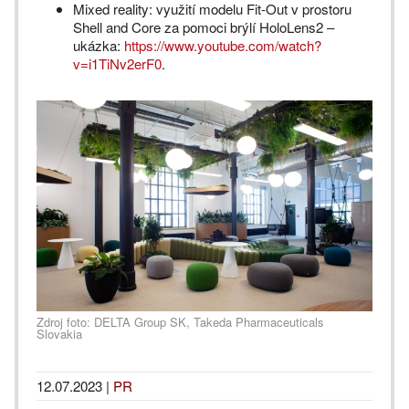
Mixed reality: využití modelu Fit-Out v prostoru
Shell and Core za pomoci brýlí HoloLens2 –
ukázka:
https://www.youtube.com/watch?
v=i1TiNv2erF0
.
Zdroj foto: DELTA Group SK, Takeda Pharmaceuticals
Slovakia
12.07.2023
|
PR