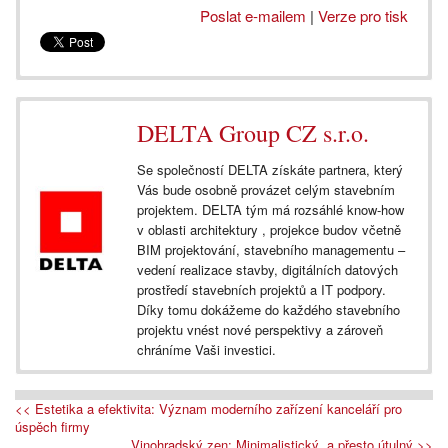
Poslat e-mailem
|
Verze pro tisk
DELTA Group CZ s.r.o.
Se společností DELTA získáte partnera, který
Vás bude osobně provázet celým stavebním
projektem. DELTA tým má rozsáhlé know-how
v oblasti architektury , projekce budov včetně
BIM projektování, stavebního managementu –
vedení realizace stavby, digitálních datových
prostředí stavebních projektů a IT podpory.
Díky tomu dokážeme do každého stavebního
projektu vnést nové perspektivy a zároveň
chráníme Vaši investici.
<< Estetika a efektivita: Význam moderního zařízení kanceláří pro
úspěch firmy
Vinohradský zen: Minimalistický, a přesto útulný >>