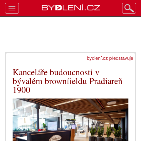
Toggle
navigation
bydlení.cz představuje
Kanceláře budoucnosti v
bývalém brownfieldu Pradiareň
1900