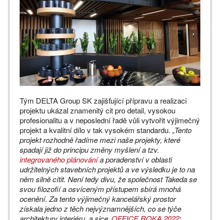
Tým DELTA Group SK zajišťující přípravu a realizaci
projektu ukázal znamenitý cit pro detail, vysokou
profesionalitu a v neposlední řadě vůli vytvořit výjimečný
projekt a kvalitní dílo v tak vysokém standardu.
„Tento
projekt rozhodně řadíme mezi naše projekty, které
spadají již do principu změny myšlení a tzv.
integrovaného plánování
a poradenství v oblasti
udržitelných stavebních projektů a ve výsledku je to na
něm silně cítit. Není tedy divu, že společnost Takeda se
svou filozofií a osvíceným přístupem sbírá mnohá
ocenění. Za tento výjimečný kancelářský prostor
získala jedno z těch nejvýznamnějších, co se týče
architektury interiéru, a sice
OFFICE ROKA 2022
:
‚