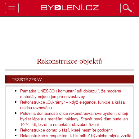
Toggle
navigation
Rekonstrukce objektů
TRŽIŠTĚ ZPRÁV
Památka UNESCO i komunitní sál dokazují, že moderní
materiály nejsou jen pro novostavby
Rekonstrukce „Cukrárny“ – když elegance, funkce a krása
najdou rovnováhu
Polovina domácností chce rekonstruovat své bydlení, chtějí
bydlet lépe a s menšími náklady. Stavět nový dům bude jen
10 % lidí, brzdí je nefunkční stavební řízení
Rekonstrukce domu: 5 fází, které nesmíte podcenit
Rekonstrukce s respektem k historii: Z bývalého mlýna vznikl