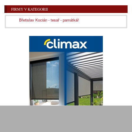
FIRMY V KATEGORII
Břetislav Kocián - tesař - památkář