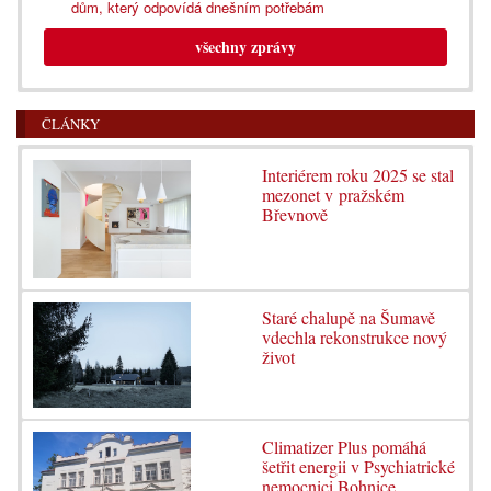
dům, který odpovídá dnešním potřebám
všechny zprávy
ČLÁNKY
Interiérem roku 2025 se stal
mezonet v pražském
Břevnově
Staré chalupě na Šumavě
vdechla rekonstrukce nový
život
Climatizer Plus pomáhá
šetřit energii v Psychiatrické
nemocnici Bohnice