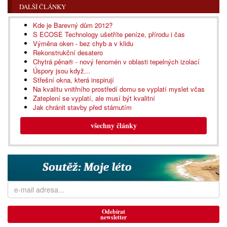
DALŠÍ ČLÁNKY
Kde je Barevný dům 2012?
S ECOSE Technology ušetříte peníze, přírodu i čas
Výměna oken - bez chyb a v klidu
Rekonstrukční desatero
Chytrá pěna® - nový fenomén v oblasti tepelných izolací
Úspory jsou když...
Střešní okna, která inspirují
Na kvalitu vnitřního prostředí domu se vyplatí myslet včas
Zateplení se vyplatí, ale musí být kvalitní
Jak chránit stavby před stárnutím
všechny články
Odebírat
newsletter