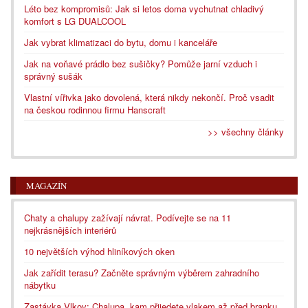
Léto bez kompromisů: Jak si letos doma vychutnat chladivý
komfort s LG DUALCOOL
Jak vybrat klimatizaci do bytu, domu i kanceláře
Jak na voňavé prádlo bez sušičky? Pomůže jarní vzduch i
správný sušák
Vlastní vířivka jako dovolená, která nikdy nekončí. Proč vsadit
na českou rodinnou firmu Hanscraft
>> všechny články
MAGAZÍN
Chaty a chalupy zažívají návrat. Podívejte se na 11
nejkrásnějších interiérů
10 největších výhod hliníkových oken
Jak zařídit terasu? Začněte správným výběrem zahradního
nábytku
Zastávka Vlkov: Chalupa, kam přijedete vlakem až před branku