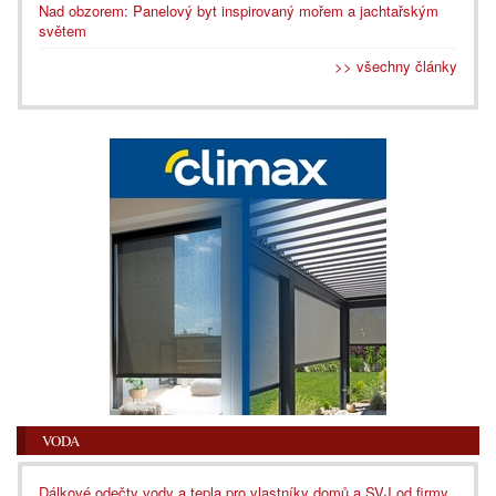
Nad obzorem: Panelový byt inspirovaný mořem a jachtařským
světem
>> všechny články
VODA
Dálkové odečty vody a tepla pro vlastníky domů a SVJ od firmy