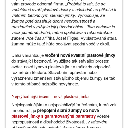
vám provede odborná firma.
„Probíhá to tak, že se
vodotěsně svaří plastové desky a následně se přikotví k
vnitřním betonovým stěnám jímky. Výhodou je, že
žumpa poté dosahuje dobré nepropustnosti a
maximálně využijete její původní objem. Tato varianta je
však poměrně drahá, méně spolehlivá a rekonstrukce
zabere více času,“
říká Josef Filgas. Vyplastovaná stará
žumpa může také hůře odolávat spodní vodě v okolí.
Další variantou je
vložení nové kvalitní plastové jímky
do stávající betonové. Využijete tak stávající prostor,
avšak nová typová plastová jímka málokdy odpovídá
rozměrům té staré. Stavebním úpravám nebo
výraznému zmenšení stávajícího objemu žumpy se tak
v tomto případě nejspíše nevyhnete.
Nejvýhodnější řešení – nová plastová jímka
Nejelegantnějším a nejspolehlivějším řešením, které volí
mnoho lidí, je
přepojení staré žumpy do nové
plastové jímky s garantovanými parametry
včetně
nepropustnosti a dlouhodobé životnosti.
„V takovém
případě protáhnete potrubí skrze starou žumpu a