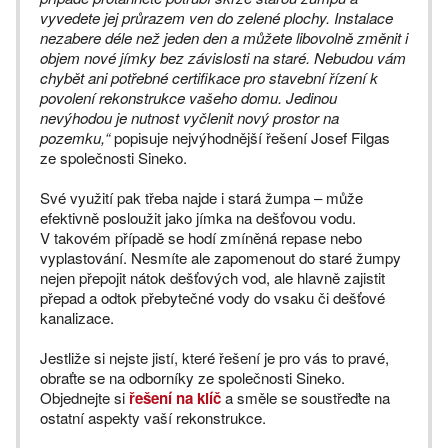
vyvedete jej průrazem ven do zelené plochy. Instalace
nezabere déle než jeden den a můžete libovolně změnit i
objem nové jímky bez závislosti na staré. Nebudou vám
chybět ani potřebné certifikace pro stavební řízení k
povolení rekonstrukce vašeho domu. Jedinou
nevýhodou je nutnost vyčlenit nový prostor na
pozemku,“
popisuje nejvýhodnější řešení Josef Filgas
ze společnosti Sineko.
Své využití pak třeba najde i stará žumpa – může
efektivně posloužit jako jímka na dešťovou vodu.
V takovém případě se hodí zmíněná repase nebo
vyplastování. Nesmíte ale zapomenout do staré žumpy
nejen přepojit nátok dešťových vod, ale hlavně zajistit
přepad a odtok přebytečné vody do vsaku či dešťové
kanalizace.
Jestliže si nejste jistí, které řešení je pro vás to pravé,
obraťte se na odborníky ze společnosti Sineko.
Objednejte si
řešení na klíč
a směle se soustřeďte na
ostatní aspekty vaší rekonstrukce.