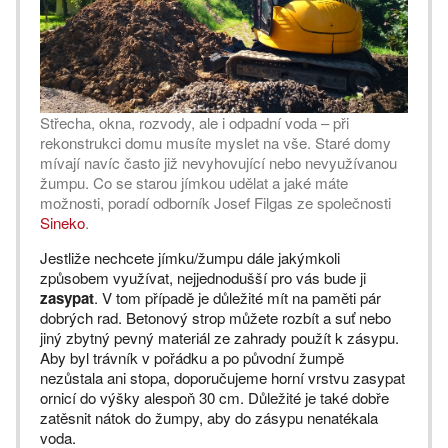
Střecha, okna, rozvody, ale i odpadní voda – při
rekonstrukci domu musíte myslet na vše. Staré domy
mívají navíc často již nevyhovující nebo nevyužívanou
žumpu. Co se starou jímkou udělat a jaké máte
možnosti, poradí odborník Josef Filgas ze společnosti
Sineko
.
Jestliže nechcete jímku/žumpu dále jakýmkoli
způsobem využívat, nejjednodušší pro vás bude ji
zasypat
. V tom případě je důležité mít na paměti pár
dobrých rad. Betonový strop můžete rozbít a suť nebo
jiný zbytný pevný materiál ze zahrady použít k zásypu.
Aby byl trávník v pořádku a po původní žumpě
nezůstala ani stopa, doporučujeme horní vrstvu zasypat
ornicí do výšky alespoň 30 cm. Důležité je také dobře
zatěsnit nátok do žumpy, aby do zásypu nenatékala
voda.