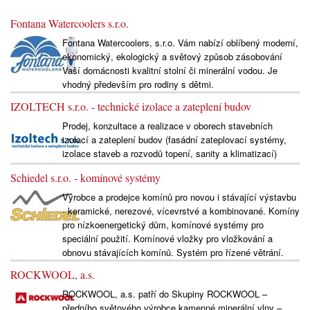
Fontana Watercoolers s.r.o.
Fontana Watercoolers, s.r.o. Vám nabízí oblíbený moderní,
ekonomický, ekologický a světový způsob zásobování
Vaší domácnosti kvalitní stolní či minerální vodou. Je
vhodný především pro rodiny s dětmi.
IZOLTECH s.r.o. - technické izolace a zateplení budov
Prodej, konzultace a realizace v oborech stavebních
izolací a zateplení budov (fasádní zateplovací systémy,
izolace staveb a rozvodů topení, sanity a klimatizací)
Schiedel s.r.o. - komínové systémy
Výrobce a prodejce komínů pro novou i stávající výstavbu
- keramické, nerezové, vícevrstvé a kombinované. Komíny
pro nízkoenergetický dům, komínové systémy pro
speciální použití. Komínové vložky pro vložkování a
obnovu stávajících komínů. Systém pro řízené větrání.
ROCKWOOL, a.s.
ROCKWOOL, a.s. patří do Skupiny ROCKWOOL –
předního světového výrobce kamenné minerální vlny –