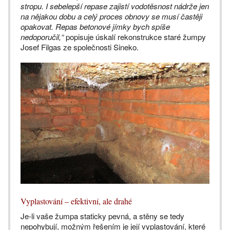
stropu. I sebelepší repase zajistí vodotěsnost nádrže jen
na nějakou dobu a celý proces obnovy se musí častěji
opakovat. Repas betonové jímky bych spíše
nedoporučil,“
popisuje úskalí rekonstrukce staré žumpy
Josef Filgas ze společnosti Sineko.
Vyplastování – efektivní, ale drahé
Je-li vaše žumpa staticky pevná, a stěny se tedy
nepohybují, možným řešením je její vyplastování, které