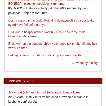
BONEGA nejsou jen podklady k fakturaci
05.05.2026
- Dálkové odečty od roku 2027 nemusí být jen
povinnost. Nejen vlastníkům...
Češi a úspora pitné vody: Polovina domácností sbírá dešťovku,
systémová řešení ale chybí
Průzkum o hospodaření s vodou v Česku: Šetříme málo,
investice odkládáme
Efektivní teplo a úsporný ohřev vody aneb jak snížit náklady bez
ztráty komfortu
Pět nejčastějších chyb při instalaci plastového septiku
>> všechny články
ZDRAVÉ BYDLENÍ
Jak v horkých měsících udržet zdravé domácí klima
29.07.2026
- Horký letní večer, okna otevřená dokořán a z
kuchyně voní skvělá...