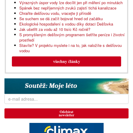
Výrazných úspor vody lze docílit jen při měření po minutách
Spánek bez nepříjemných zvuků zajistí tichá kanalizace
Chraňte dešťovou vodu, vracejte ji přírodě
Se suchem se dá začít bojovat hned od začátku
Ekologické hospodaření s vodou díky dotaci Dešťovka
Jak ušetřit za vodu až 10 tisíc Kč ročně?
S promyšleným dešťovým programem šetříte peníze i životní
prostředí
Stavíte? V projektu myslete i na to, jak naložíte s dešťovou
vodou
všechny články
Odebírat
newsletter