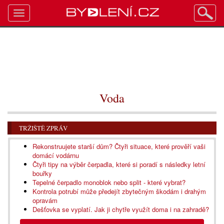
Toggle
navigation
Voda
TRŽIŠTĚ ZPRÁV
Rekonstruujete starší dům? Čtyři situace, které prověří vaši
domácí vodárnu
Čtyři tipy na výběr čerpadla, které si poradí s následky letní
bouřky
Tepelné čerpadlo monoblok nebo split - které vybrat?
Kontrola potrubí může předejít zbytečným škodám i drahým
opravám
Dešťovka se vyplatí. Jak ji chytře využít doma i na zahradě?