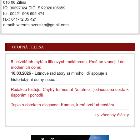
010 06 Žilina
IČ: 36397024 DIČ: SK2020105659
tel: 00421 908 692 474
fax: 041-72 35 421
e-mail: wtermslovensko@gmail.com
OTOPNÁ TĚLESA
5 největších mýtů o litinových radiátorech. Proč se vracejí i do
moderních domů
18.03.2026
- Litinové radiátory si mnoho lidí spojuje s
historickými domy nebo...
Redakce testuje: Chytrý termostat Netatmo - jednoduchá cesta k
úsporám i pohodlí
Teplo s dotekem elegance: Kamna, která tvoří atmosféru
>> všechny články