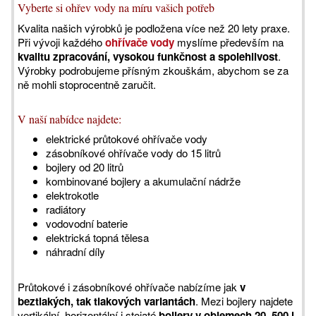
Vyberte si ohřev vody na míru vašich potřeb
Kvalita našich výrobků je podložena více než 20 lety praxe.
Při vývoji každého
ohřívače vody
myslíme především na
kvalitu zpracování, vysokou funkčnost a spolehlivost
.
Výrobky podrobujeme přísným zkouškám, abychom se za
ně mohli stoprocentně zaručit.
V naší nabídce najdete:
elektrické průtokové ohřívače vody
zásobníkové ohřívače vody do 15 litrů
bojlery od 20 litrů
kombinované bojlery a akumulační nádrže
elektrokotle
radiátory
vodovodní baterie
elektrická topná tělesa
náhradní díly
Průtokové i zásobníkové ohřívače nabízíme jak
v
beztlakých, tak tlakových variantách
. Mezi bojlery najdete
vertikální, horizontální i stojaté
bojlery v objemech 20–500 l
.