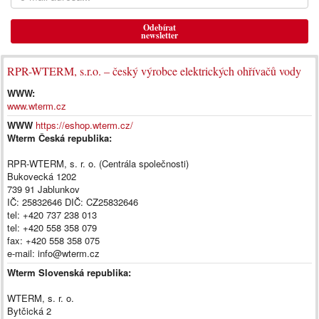
Odebírat
newsletter
RPR-WTERM, s.r.o. – český výrobce elektrických ohřívačů vody
WWW:
www.wterm.cz
WWW
https://eshop.wterm.cz/
Wterm Česká republika:
RPR-WTERM, s. r. o. (Centrála společnosti)
Bukovecká 1202
739 91 Jablunkov
IČ: 25832646 DIČ: CZ25832646
tel: +420 737 238 013
tel: +420 558 358 079
fax: +420 558 358 075
e-mail: info@wterm.cz
Wterm Slovenská republika:
WTERM, s. r. o.
Bytčická 2