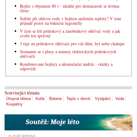
Bojler s objemem 80 l - ideální pro domácnosti se dvěma
členy
Šetříte při ohřevu vody v bojleru snížením teploty? V tom
případě pozor na bakterie legionelly
V čem se liší průtokový a zásobníkový ohřívač vody a jak
zvolit ten správný
3 tipy na průtokové ohřívače pro váš dům, byt nebo chalupu
Seznamte se s plusy a mínusy elektrických průtokových
ohřívačů
Kombinované bojlery a akumulační nádrže - otázky a
odpovědi
Související témata
Otopná tělesa
Kotle
Baterie
Teplo v domě
Vytápění
Voda
Koupelny