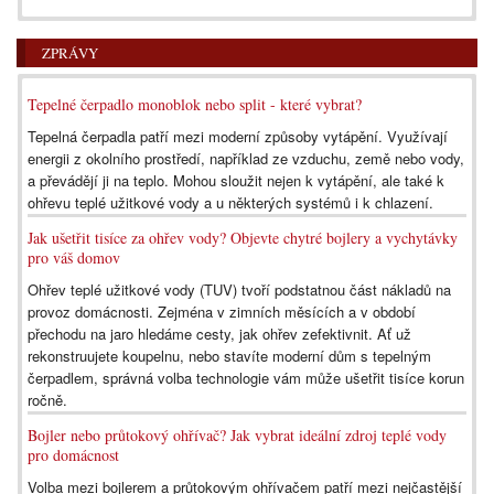
ZPRÁVY
Tepelné čerpadlo monoblok nebo split - které vybrat?
Tepelná čerpadla patří mezi moderní způsoby vytápění. Využívají
energii z okolního prostředí, například ze vzduchu, země nebo vody,
a převádějí ji na teplo. Mohou sloužit nejen k vytápění, ale také k
ohřevu teplé užitkové vody a u některých systémů i k chlazení.
Jak ušetřit tisíce za ohřev vody? Objevte chytré bojlery a vychytávky
pro váš domov
Ohřev teplé užitkové vody (TUV) tvoří podstatnou část nákladů na
provoz domácnosti. Zejména v zimních měsících a v období
přechodu na jaro hledáme cesty, jak ohřev zefektivnit. Ať už
rekonstruujete koupelnu, nebo stavíte moderní dům s tepelným
čerpadlem, správná volba technologie vám může ušetřit tisíce korun
ročně.
Bojler nebo průtokový ohřívač? Jak vybrat ideální zdroj teplé vody
pro domácnost
Volba mezi bojlerem a průtokovým ohřívačem patří mezi nejčastější