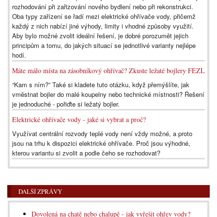
rozhodování při zařizování nového bydlení nebo při rekonstrukci.
Oba typy zařízení se řadí mezi elektrické ohřívače vody, přičemž
každý z nich nabízí jiné výhody, limity i vhodné způsoby využití.
Aby bylo možné zvolit ideální řešení, je dobré porozumět jejich
principům a tomu, do jakých situací se jednotlivé varianty nejlépe
hodí.
Máte málo místa na zásobníkový ohřívač? Zkuste ležaté bojlery FEZL
“Kam s ním?” Také si kladete tuto otázku, když přemýšlíte, jak
vměstnat bojler do malé koupelny nebo technické místnosti? Řešení
je jednoduché - pořiďte si ležatý bojler.
Elektrické ohřívače vody - jaké si vybrat a proč?
Využívat centrální rozvody teplé vody není vždy možné, a proto
jsou na trhu k dispozici elektrické ohřívače. Proč jsou výhodné,
kterou variantu si zvolit a podle čeho se rozhodovat?
DALŠÍ ZPRÁVY
Dovolená na chatě nebo chalupě - jak vyřešit ohřev vody?