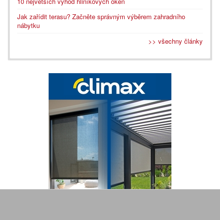
10 největších výhod hliníkových oken
Jak zařídit terasu? Začněte správným výběrem zahradního
nábytku
>> všechny články