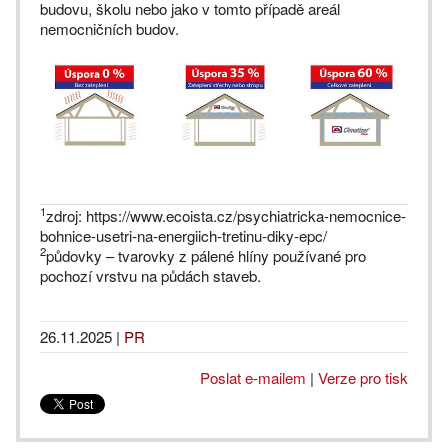
budovu, školu nebo jako v tomto případě areál
nemocničních budov.
1
zdroj: https://www.ecoista.cz/psychiatricka-nemocnice-
bohnice-usetri-na-energiich-tretinu-diky-epc/
2
půdovky – tvarovky z pálené hlíny používané pro
pochozí vrstvu na půdách staveb.
26.11.2025
|
PR
Poslat e-mailem
|
Verze pro tisk