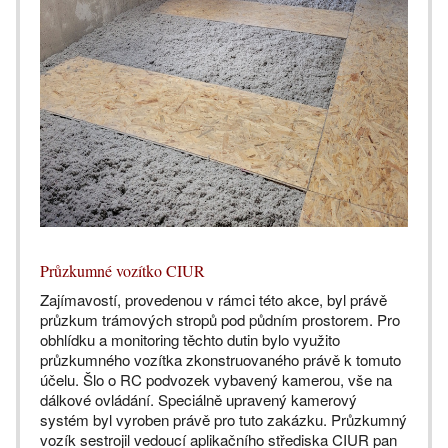
Průzkumné vozítko CIUR
Zajímavostí, provedenou v rámci této akce, byl právě
průzkum trámových stropů pod půdním prostorem. Pro
obhlídku a monitoring těchto dutin bylo využito
průzkumného vozítka zkonstruovaného právě k tomuto
účelu. Šlo o RC podvozek vybavený kamerou, vše na
dálkové ovládání. Speciálně upravený kamerový
systém byl vyroben právě pro tuto zakázku. Průzkumný
vozík sestrojil vedoucí aplikačního střediska CIUR pan