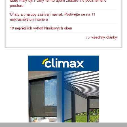
Máte malý byt? Díky těmto tipům získáte víc použitelného
prostoru
Chaty a chalupy zažívají návrat. Podívejte se na 11
nejkrásnějších interiérů
10 největších výhod hliníkových oken
>> všechny články