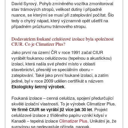
David Syrový. Pohyb zmíněného vozítka zmonitoroval
stav trámových stropů, velikost dutiny i případně
nuance, se kterými se musí při zateplování počítat. Šlo
tedy o chytrý nápad, který významně opět ušetřil na
případném průzkumu trámového stropu.
Dodavatelem foukané celulózové izolace byla společnost
CIUR. Co je Climatizer Plus?
Jako první na území ČR v roce 1991 začal CIUR
vyrábět foukanou celulózovou (tepelnou a akustickou)
izolaci, která našla své přední místo v oblasti
stavebnictví, přesněji ve speciálním oboru –
zateplování. Také jako první foukané izolaci, a zatím
jediné, byl v roce 2009 udělen certifikát s názvem
Ekologicky šetrný výrobek
.
Foukaná izolace – cenná celulóza, spojení předurčující
skvělé izolační vlastnosti. To je výrobek Climatizer Plus.
Ve firmě CIUR se vyrábí již více jak 30 let
. Projekt
celulózové izolace z tříděného papíru vznikl kdysi v
Kanadě – tepelná izolace
Climatizer Plus
. Unikátní je, že
surovinou se nedevastuje příroda, naopak.