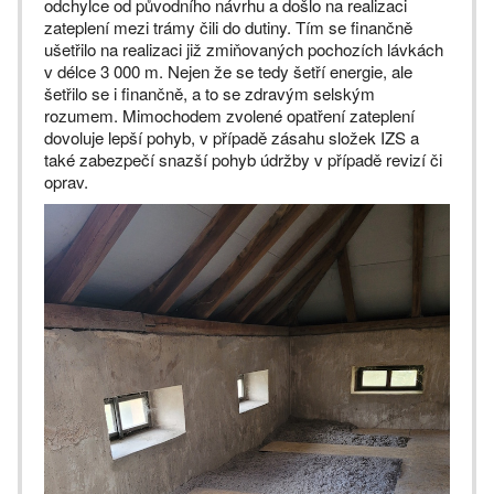
odchylce od původního návrhu a došlo na realizaci
zateplení mezi trámy čili do dutiny. Tím se finančně
ušetřilo na realizaci již zmiňovaných pochozích lávkách
v délce 3 000 m. Nejen že se tedy šetří energie, ale
šetřilo se i finančně, a to se zdravým selským
rozumem. Mimochodem zvolené opatření zateplení
dovoluje lepší pohyb, v případě zásahu složek IZS a
také zabezpečí snazší pohyb údržby v případě revizí či
oprav.