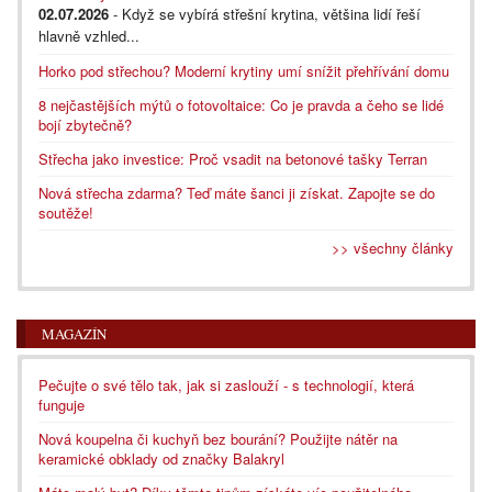
02.07.2026
- Když se vybírá střešní krytina, většina lidí řeší
hlavně vzhled...
Horko pod střechou? Moderní krytiny umí snížit přehřívání domu
8 nejčastějších mýtů o fotovoltaice: Co je pravda a čeho se lidé
bojí zbytečně?
Střecha jako investice: Proč vsadit na betonové tašky Terran
Nová střecha zdarma? Teď máte šanci ji získat. Zapojte se do
soutěže!
>> všechny články
MAGAZÍN
Pečujte o své tělo tak, jak si zaslouží - s technologií, která
funguje
Nová koupelna či kuchyň bez bourání? Použijte nátěr na
keramické obklady od značky Balakryl