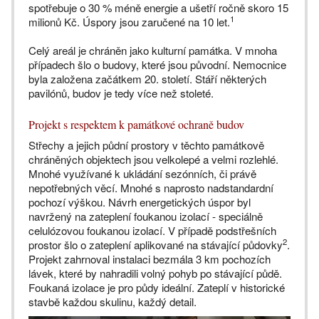
spotřebuje o 30 % méně energie a ušetří ročně skoro 15
1
milionů Kč. Úspory jsou zaručené na 10 let.
Celý areál je chráněn jako kulturní památka. V mnoha
případech šlo o budovy, které jsou původní. Nemocnice
byla založena začátkem 20. století. Stáří některých
pavilónů, budov je tedy více než stoleté.
Projekt s respektem k památkové ochraně budov
Střechy a jejich půdní prostory v těchto památkově
chráněných objektech jsou velkolepé a velmi rozlehlé.
Mnohé využívané k ukládání sezónních, či právě
nepotřebných věcí. Mnohé s naprosto nadstandardní
pochozí výškou. Návrh energetických úspor byl
navržený na zateplení foukanou izolací - speciálně
celulózovou foukanou izolací. V případě podstřešních
2
prostor šlo o zateplení aplikované na stávající půdovky
.
Projekt zahrnoval instalaci bezmála 3 km pochozích
lávek, které by nahradili volný pohyb po stávající půdě.
Foukaná izolace je pro půdy ideální. Zateplí v historické
stavbě každou skulinu, každý detail.