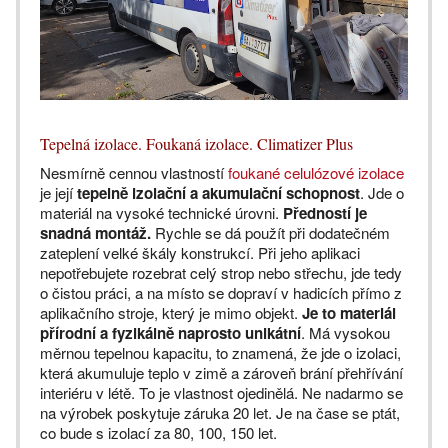
Tepelná izolace. Foukaná izolace. Climatizer Plus
Nesmírně cennou vlastností
foukané celulózové izolace
je její
tepelně izolační a akumulační schopnost
. Jde o
materiál na vysoké technické úrovni.
Předností je
snadná montáž.
Rychle se dá použít při dodatečném
zateplení velké škály konstrukcí. Při jeho aplikaci
nepotřebujete rozebrat celý strop nebo střechu, jde tedy
o čistou práci, a na místo se dopraví v hadicích přímo z
aplikačního stroje, který je mimo objekt.
Je to materiál
přírodní a fyzikálně naprosto unikátní
. Má vysokou
měrnou tepelnou kapacitu, to znamená, že jde o izolaci,
která akumuluje teplo v zimě a zároveň brání přehřívání
interiéru v létě. To je vlastnost ojedinělá. Ne nadarmo se
na výrobek poskytuje záruka 20 let. Je na čase se ptát,
co bude s izolací za 80, 100, 150 let.