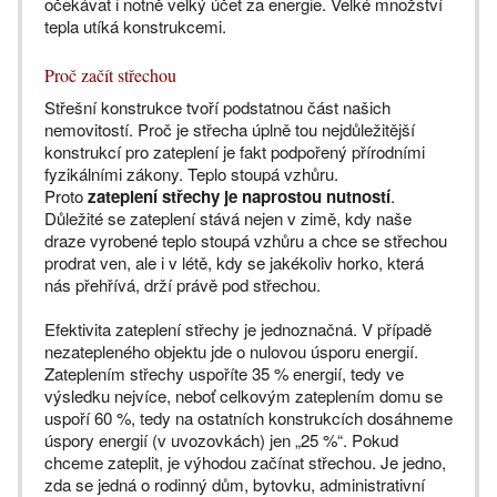
očekávat i notně velký účet za energie. Velké množství
tepla utíká konstrukcemi.
Proč začít střechou
Střešní konstrukce tvoří podstatnou část našich
nemovitostí. Proč je střecha úplně tou nejdůležitější
konstrukcí pro zateplení je fakt podpořený přírodními
fyzikálními zákony. Teplo stoupá vzhůru.
Proto
zateplení střechy je naprostou nutností
.
Důležité se zateplení stává nejen v zimě, kdy naše
draze vyrobené teplo stoupá vzhůru a chce se střechou
prodrat ven, ale i v létě, kdy se jakékoliv horko, která
nás přehřívá, drží právě pod střechou.
Efektivita zateplení střechy je jednoznačná. V případě
nezatepleného objektu jde o nulovou úsporu energií.
Zateplením střechy uspoříte 35 % energií, tedy ve
výsledku nejvíce, neboť celkovým zateplením domu se
uspoří 60 %, tedy na ostatních konstrukcích dosáhneme
úspory energií (v uvozovkách) jen „25 %“. Pokud
chceme zateplit, je výhodou začínat střechou. Je jedno,
zda se jedná o rodinný dům, bytovku, administrativní