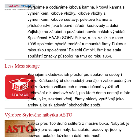
Vyrábíme a dodáváme krbová kamna, krbová kamna s
výměníkem, krbové vložky, krbové vložky s
výměníkem, krbové sestavy, peletová kamna a
příslušenství jako krbové nářadí, kouřovody a další.
Zajišťujeme záruční a pozáruční servis našich výrobků.
Společnost HAAS+SOHN Rukov, s.r.o. vznikla v roce
1995 spojením bývalé tradiční rumburské firmy Rukov s
rakouskou společností Reischl GmbH, čímž se stala
součástí značky působící na trhu od roku 1854.
Less Mess storage
Pronájem skladovacích prostor pro soukromé osoby i
firmy. Krátkodobý či dlouhodobý pronájem zabezpečených
kójí v různých velikostech mohou občané využít při
stěhování a k úschově věcí, pro které doma nemají místo
(kola, lyže, sezónní věci). Firmy sklady využívají jako
archiv a ke skladování obchodního zboží.
Výrobce Stylového nábytku ASTO
Nabízí přes 150 druhů solitérů z masivu buku. Nábytek je
vhodný pro vstupní haly, kanceláře, pracovny, jídelny,
obývací pokoje, ložnice a další místnosti.