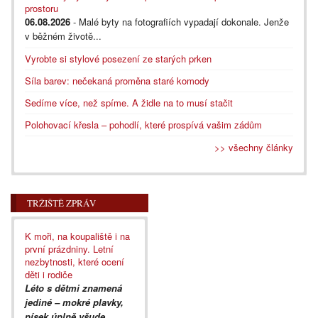
prostoru
06.08.2026
- Malé byty na fotografiích vypadají dokonale. Jenže
v běžném životě...
Vyrobte si stylové posezení ze starých prken
Síla barev: nečekaná proměna staré komody
Sedíme více, než spíme. A židle na to musí stačit
Polohovací křesla – pohodlí, které prospívá vašim zádům
>> všechny články
TRŽIŠTĚ ZPRÁV
K moři, na koupaliště i na
první prázdniny. Letní
nezbytnosti, které ocení
děti i rodiče
Léto s dětmi znamená
jediné – mokré plavky,
písek úplně všude,