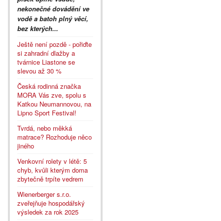
nekonečné dovádění ve
vodě a batoh plný věcí,
bez kterých...
Ještě není pozdě - pořiďte
si zahradní dlažby a
tvárnice Liastone se
slevou až 30 %
Česká rodinná značka
MORA Vás zve, spolu s
Katkou Neumannovou, na
Lipno Sport Festival!
Tvrdá, nebo měkká
matrace? Rozhoduje něco
jiného
Venkovní rolety v létě: 5
chyb, kvůli kterým doma
zbytečně trpíte vedrem
Wienerberger s.r.o.
zveřejňuje hospodářský
výsledek za rok 2025