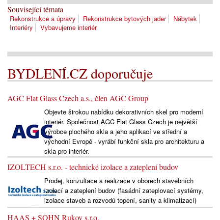
Související témata
Rekonstrukce a úpravy
Rekonstrukce bytových jader
Nábytek
Interiéry
Vybavujeme interiér
BYDLENÍ.CZ doporučuje
AGC Flat Glass Czech a.s., člen AGC Group
Objevte širokou nabídku dekorativních skel pro moderní
interiér. Společnost AGC Flat Glass Czech je největší
výrobce plochého skla a jeho aplikací ve střední a
východní Evropě - vyrábí funkční skla pro architekturu a
skla pro interiér.
IZOLTECH s.r.o. - technické izolace a zateplení budov
Prodej, konzultace a realizace v oborech stavebních
izolací a zateplení budov (fasádní zateplovací systémy,
izolace staveb a rozvodů topení, sanity a klimatizací)
HAAS + SOHN Rukov s.r.o.