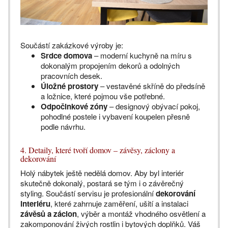
Součástí zakázkové výroby je:
Srdce domova
– moderní kuchyně na míru s
dokonalým propojením dekorů a odolných
pracovních desek.
Úložné prostory
– vestavěné skříně do předsíně
a ložnice, které pojmou vše potřebné.
Odpočinkové zóny
– designový obývací pokoj,
pohodlné postele i vybavení koupelen přesně
podle návrhu.
4. Detaily, které tvoří domov – závěsy, záclony a
dekorování
Holý nábytek ještě nedělá domov. Aby byl interiér
skutečně dokonalý, postará se tým i o závěrečný
styling. Součástí servisu je profesionální
dekorování
interiéru
, které zahrnuje zaměření, ušití a instalaci
závěsů a záclon
, výběr a montáž vhodného osvětlení a
zakomponování živých rostlin i bytových doplňků. Váš