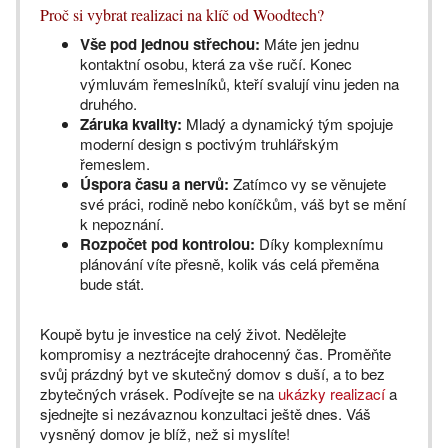
Proč si vybrat realizaci na klíč od Woodtech?
Vše pod jednou střechou:
Máte jen jednu
kontaktní osobu, která za vše ručí. Konec
výmluvám řemeslníků, kteří svalují vinu jeden na
druhého.
Záruka kvality:
Mladý a dynamický tým spojuje
moderní design s poctivým truhlářským
řemeslem.
Úspora času a nervů:
Zatímco vy se věnujete
své práci, rodině nebo koníčkům, váš byt se mění
k nepoznání.
Rozpočet pod kontrolou:
Díky komplexnímu
plánování víte přesně, kolik vás celá přeměna
bude stát.
Koupě bytu je investice na celý život. Nedělejte
kompromisy a neztrácejte drahocenný čas. Proměňte
svůj prázdný byt ve skutečný domov s duší, a to bez
zbytečných vrásek. Podívejte se na
ukázky realizací
a
sjednejte si nezávaznou konzultaci ještě dnes. Váš
vysněný domov je blíž, než si myslíte!