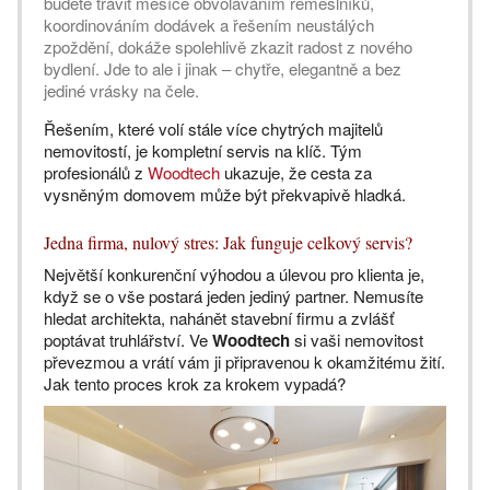
budete trávit měsíce obvoláváním řemeslníků,
koordinováním dodávek a řešením neustálých
zpoždění, dokáže spolehlivě zkazit radost z nového
bydlení. Jde to ale i jinak – chytře, elegantně a bez
jediné vrásky na čele.
Řešením, které volí stále více chytrých majitelů
nemovitostí, je kompletní servis na klíč. Tým
profesionálů z
Woodtech
ukazuje, že cesta za
vysněným domovem může být překvapivě hladká.
Jedna firma, nulový stres: Jak funguje celkový servis?
Největší konkurenční výhodou a úlevou pro klienta je,
když se o vše postará jeden jediný partner. Nemusíte
hledat architekta, nahánět stavební firmu a zvlášť
poptávat truhlářství. Ve
Woodtech
si vaši nemovitost
převezmou a vrátí vám ji připravenou k okamžitému žití.
Jak tento proces krok za krokem vypadá?