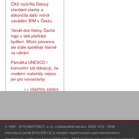
ČAS rozšířila Datový
standard stavby a
dokončila další milník
zavádění BIM v Česku
Téměř dvě třetiny Čechů
trápí v létě přehřáté
bydlení. Místo prevence
ale stále spoléhají hlavně
na větrání
Památka UNESCO i
komunitní sál dokazují, že
moderní materiály nejsou
jen pro novostavby
>> všechny zprávy
© 1999 - 2019 ABSTRACT, s.r.o. a dodavatelé obsahu. ISSN 1214 - 5548
Internetový portál BYDLENÍ.CZ je zdrojem registrovaným pod mezinárodním
standardním seriálovým číslem ISSN 1214 - 5548 dodržuje právní předpisy o ochraně