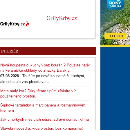
GrilyKrby.cz
INTERIÉR
Nová koupelna či kuchyň bez bourání? Použijte nátěr
na keramické obklady od značky Balakryl
07.08.2026
- Toužíte po nové koupelně či kuchyni,
ale odrazuje vás představa...
Máte malý byt? Díky těmto tipům získáte víc
použitelného prostoru
Šípkové tartaletky s marcipánem a rozmarýnovým
krémem
Jak v horkých měsících udržet zdravé domácí klima
Stavební pouzdra: více prostoru bez kompromisů