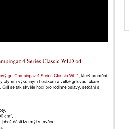
Campingaz 4 Series Classic WLD od
ový gril Campingaz 4 Series Classic WLD
, který promění
ky čtyřem výkonným hořákům a velké grilovací ploše
 Gril se tak skvěle hodí pro rodinné oslavy, setkání s
oty,
500 cm²,
 jehož části lze mýt v myčce,
a,