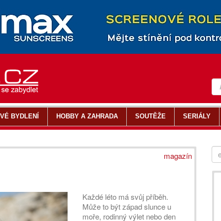
VÉ BYDLENÍ
HOBBY A ZAHRADA
SOUTĚŽE
SERIÁLY
magazín
Každé léto má svůj příběh.
Může to být západ slunce u
moře, rodinný výlet nebo den