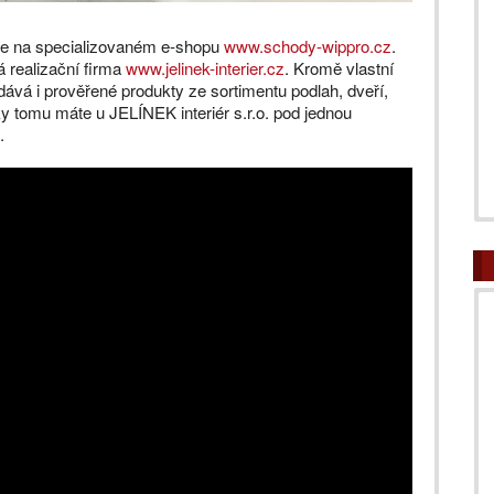
te na specializovaném e-shopu
www.schody-wippro.cz
.
 realizační firma
www.jelinek-interier.cz
. Kromě vlastní
dává i prověřené produkty ze sortimentu podlah, dveří,
y tomu máte u JELÍNEK interiér s.r.o. pod jednou
.