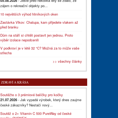
05.08.2026
- Ještě před několika lety se zdálo, že
zájem o rekreační objekty po...
10 největších výhod hliníkových oken
Zastávka Vlkov: Chalupa, kam přijedete vlakem až
před branku
Dům na stáří si chtěli postavit jen jednou. Proto
výběr izolace nepodcenili
V podkroví je v létě 32 °C? Možná za to může vaše
střecha
>> všechny články
ZDRAVÍ A KRÁSA
Soutěžte o 3 prémiové balíčky pro kočky
21.07.2026
- Jak vypadá výrobek, který dnes zaujme
české zákazníky? Nestačí nový...
Soutěž o 2× Vitamin C 500 PureWay od české