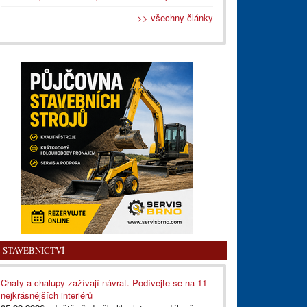
>> všechny články
STAVEBNICTVÍ
Chaty a chalupy zažívají návrat. Podívejte se na 11
nejkrásnějších interiérů