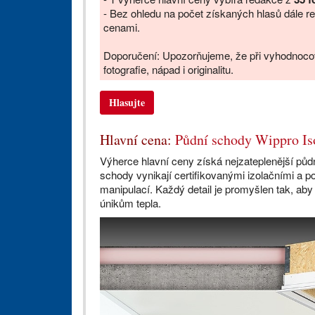
- Bez ohledu na počet získaných hlasů dále 
cenami.
Doporučení: Upozorňujeme, že při vyhodnocová
fotografie, nápad i originalitu.
Hlasujte
Hlavní cena:
Půdní schody Wippro Is
Výherce hlavní ceny získá nejzateplenější pů
schody vynikají certifikovanými izolačními a 
manipulací. Každý detail je promyšlen tak, aby
únikům tepla.