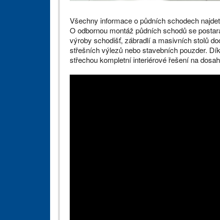
Všechny informace o půdních schodech najde
O odbornou montáž půdních schodů se postará
výroby schodišť, zábradlí a masivních stolů do
střešních výlezů nebo stavebních pouzder. Dík
střechou kompletní interiérové řešení na dosah