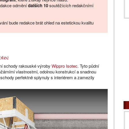
redakce odmění
dalších 10
soutěžících redakčními
ní bude redakce brát ohled na estetickou kvalitu
otec
dní schody rakouské výroby
Wippro Isotec
. Tyto půdní
požárními vlastnostmi, odolnou konstrukcí a snadnou
 schody perfektně splynuly s interiérem a zamezily