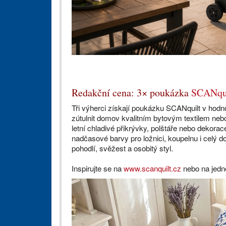
Redakční cena: 3× poukázka
SCANqu
Tři výherci získají poukázku SCANquilt v hodn
zútulnit domov kvalitním bytovým textilem nebo
letní chladivé přikrývky, polštáře nebo dekorac
nadčasové barvy pro ložnici, koupelnu i celý d
pohodlí, svěžest a osobitý styl.
Inspirujte se na
www.scanquilt.cz
nebo na jedn