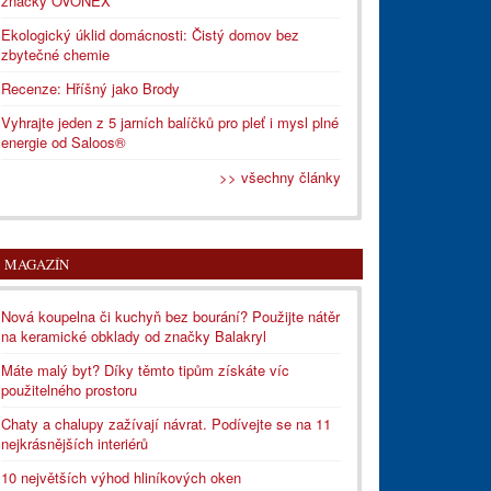
značky OVONEX
Ekologický úklid domácnosti: Čistý domov bez
zbytečné chemie
Recenze: Hříšný jako Brody
Vyhrajte jeden z 5 jarních balíčků pro pleť i mysl plné
energie od Saloos®
>> všechny články
MAGAZÍN
Nová koupelna či kuchyň bez bourání? Použijte nátěr
na keramické obklady od značky Balakryl
Máte malý byt? Díky těmto tipům získáte víc
použitelného prostoru
Chaty a chalupy zažívají návrat. Podívejte se na 11
nejkrásnějších interiérů
10 největších výhod hliníkových oken