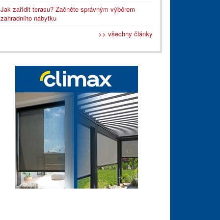
Jak zařídit terasu? Začněte správným výběrem
zahradního nábytku
>> všechny články