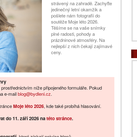
strávený na zahradě. Zachyťte
jedinečný letní okamžik a
pošlete nám fotografii do
soutěže Moje léto 2026.
Těšíme se na vaše snímky
plné radosti, pohody a
prázdninové atmosféry. Na
nejlepší z nich čekají zajímavé
ceny.
hry
jte prostřednictvím níže připojeného formuláře. Pokud
na e-mail
blog@bydleni.cz
.
stránce
Moje léto 2026
, kde také probíhá hlasování.
at do 11. září 2026 na
této stránce
.
tografií
, které získají nejvíce hlasů.