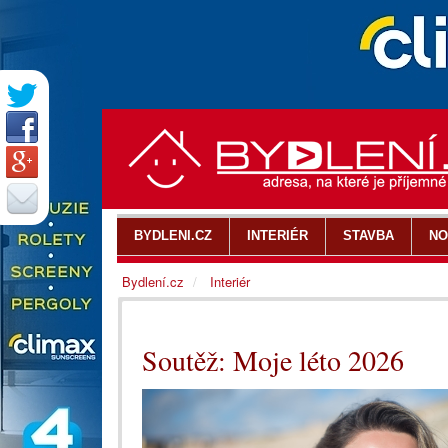
BYDLENI.CZ
INTERIÉR
STAVBA
NO
Bydlení.cz
Interiér
Soutěž: Moje léto 2026