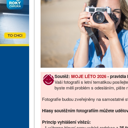
Soutěž:
MOJE LÉTO 2026
- pravidla 
Vaši fotografii s letní tematikou posíle
byste měli problém s odesláním, pište 
Fotografie budou zveřejněny na samostatné 
Hlasy soutěžním fotografiím můžete udělov
Princip vyhlášení vítězů:
- 1 výherce hlavní ceny vybírá redakce z
35 fo