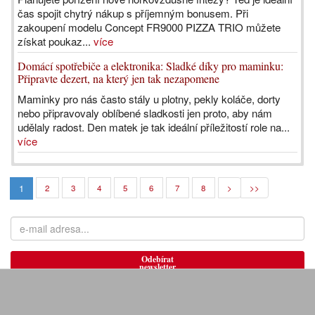
čas spojit chytrý nákup s příjemným bonusem. Při
zakoupení modelu Concept FR9000 PIZZA TRIO můžete
získat poukaz...
více
Domácí spotřebiče a elektronika: Sladké díky pro maminku:
Připravte dezert, na který jen tak nezapomene
Maminky pro nás často stály u plotny, pekly koláče, dorty
nebo připravovaly oblíbené sladkosti jen proto, aby nám
udělaly radost. Den matek je tak ideální příležitostí role na...
více
1
2
3
4
5
6
7
8
>
>>
Odebírat
newsletter