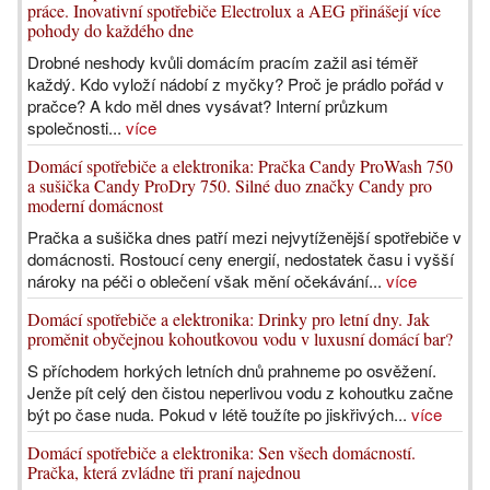
práce. Inovativní spotřebiče Electrolux a AEG přinášejí více
pohody do každého dne
Drobné neshody kvůli domácím pracím zažil asi téměř
každý. Kdo vyloží nádobí z myčky? Proč je prádlo pořád v
pračce? A kdo měl dnes vysávat? Interní průzkum
společnosti...
více
Domácí spotřebiče a elektronika: Pračka Candy ProWash 750
a sušička Candy ProDry 750. Silné duo značky Candy pro
moderní domácnost
Pračka a sušička dnes patří mezi nejvytíženější spotřebiče v
domácnosti. Rostoucí ceny energií, nedostatek času i vyšší
nároky na péči o oblečení však mění očekávání...
více
Domácí spotřebiče a elektronika: Drinky pro letní dny. Jak
proměnit obyčejnou kohoutkovou vodu v luxusní domácí bar?
S příchodem horkých letních dnů prahneme po osvěžení.
Jenže pít celý den čistou neperlivou vodu z kohoutku začne
být po čase nuda. Pokud v létě toužíte po jiskřivých...
více
Domácí spotřebiče a elektronika: Sen všech domácností.
Pračka, která zvládne tři praní najednou