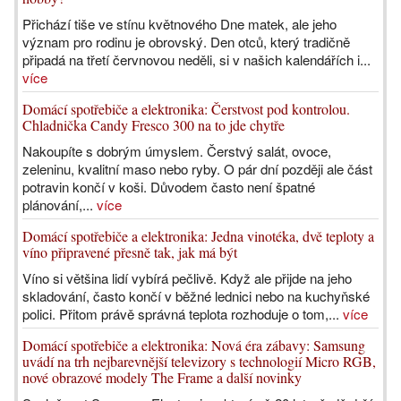
Přichází tiše ve stínu květnového Dne matek, ale jeho
význam pro rodinu je obrovský. Den otců, který tradičně
připadá na třetí červnovou neděli, si v našich kalendářích i...
více
Domácí spotřebiče a elektronika: Čerstvost pod kontrolou.
Chladnička Candy Fresco 300 na to jde chytře
Nakoupíte s dobrým úmyslem. Čerstvý salát, ovoce,
zeleninu, kvalitní maso nebo ryby. O pár dní později ale část
potravin končí v koši. Důvodem často není špatné
plánování,...
více
Domácí spotřebiče a elektronika: Jedna vinotéka, dvě teploty a
víno připravené přesně tak, jak má být
Víno si většina lidí vybírá pečlivě. Když ale přijde na jeho
skladování, často končí v běžné lednici nebo na kuchyňské
polici. Přitom právě správná teplota rozhoduje o tom,...
více
Domácí spotřebiče a elektronika: Nová éra zábavy: Samsung
uvádí na trh nejbarevnější televizory s technologií Micro RGB,
nové obrazové modely The Frame a další novinky