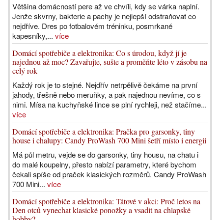
Většina domácností pere až ve chvíli, kdy se várka naplní.
Jenže skvrny, bakterie a pachy je nejlepší odstraňovat co
nejdříve. Dres po fotbalovém tréninku, posmrkané
kapesníky,...
více
Domácí spotřebiče a elektronika: Co s úrodou, když jí je
najednou až moc? Zavařujte, sušte a proměňte léto v zásobu na
celý rok
Každý rok je to stejné. Nejdřív netrpělivě čekáme na první
jahody, třešně nebo meruňky, a pak najednou nevíme, co s
nimi. Mísa na kuchyňské lince se plní rychleji, než stačíme...
více
Domácí spotřebiče a elektronika: Pračka pro garsonky, tiny
house i chalupy: Candy ProWash 700 Mini šetří místo i energii
Má půl metru, vejde se do garsonky, tiny housu, na chatu i
do malé koupelny, přesto nabízí parametry, které bychom
čekali spíše od praček klasických rozměrů. Candy ProWash
700 Mini...
více
Domácí spotřebiče a elektronika: Tátové v akci: Proč letos na
Den otců vynechat klasické ponožky a vsadit na chlapské
hobby?