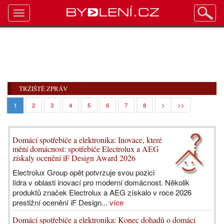
Toggle
navigation
TRŽIŠTĚ ZPRÁV
1
2
3
4
5
6
7
8
>
>>
Domácí spotřebiče a elektronika: Inovace, které
mění domácnost: spotřebiče Electrolux a AEG
získaly ocenění iF Design Award 2026
Electrolux Group opět potvrzuje svou pozici
lídra v oblasti inovací pro moderní domácnost. Několik
produktů značek Electrolux a AEG získalo v roce 2026
prestižní ocenění iF Design...
více
Domácí spotřebiče a elektronika: Konec dohadů o domácí