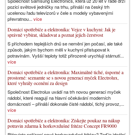
Společnost Samsung Electronics, která už 20 let v řadě drží
pozici světové jedničky na trhu, přináší na český trh
ucelenou řadu televizorů v čele s modely vybavenými
převratnou...
více
Domácí spotřebiče a elektronika: Vejce v kuchyni: Jak je
správně vybírat, skladovat a poznat jejich čerstvost
S příchodem teplejších dnů se nemění jen počasí, ale také
způsob, jakým bychom měli v kuchyni přistupovat k
potravinám. Vyšší teploty totiž přirozeně urychlují stárnutí...
více
Domácí spotřebiče a elektronika: Maximálně tiché, úsporné a
prostorné: seznamte se s novou generací myček Electrolux,
které vyhrály ocenění za design
Společnost Electrolux uvádí na trh novou generaci myček
nádobí, které reagují na hlavní očekávání moderních
domácností – přináší dokonale čisté nádobí, tichý provoz,...
více
Domácí spotřebiče a elektronika: Získejte poukaz na nákup
potravin zdarma k horkovzdušné fritéze Concept FR9000
Plánujete pořízení nové horkovzdušné fritézy? Teď je ideální