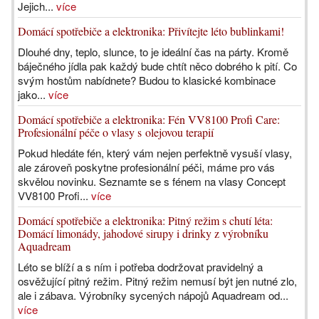
Jejich...
více
Domácí spotřebiče a elektronika: Přivítejte léto bublinkami!
Dlouhé dny, teplo, slunce, to je ideální čas na párty. Kromě
báječného jídla pak každý bude chtít něco dobrého k pití. Co
svým hostům nabídnete? Budou to klasické kombinace
jako...
více
Domácí spotřebiče a elektronika: Fén VV8100 Profi Care:
Profesionální péče o vlasy s olejovou terapií
Pokud hledáte fén, který vám nejen perfektně vysuší vlasy,
ale zároveň poskytne profesionální péči, máme pro vás
skvělou novinku. Seznamte se s fénem na vlasy Concept
VV8100 Profi...
více
Domácí spotřebiče a elektronika: Pitný režim s chutí léta:
Domácí limonády, jahodové sirupy i drinky z výrobníku
Aquadream
Léto se blíží a s ním i potřeba dodržovat pravidelný a
osvěžující pitný režim. Pitný režim nemusí být jen nutné zlo,
ale i zábava. Výrobníky sycených nápojů Aquadream od...
více