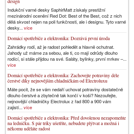
design
Indukční varné desky SaphirMatt získaly prestižní
mezinárodní ocenění Red Dot: Best of the Best, což z nich
dělá skvost nejen na poli funkčnosti, ale i designu. Tyto varné
desky...
více
Domácí spotřebiče a elektronika: Dozrává první úroda
Zahrádky rodí, až je radost pohledět a hlavně ochutnat.
Jahody už máme za sebou, ale ti, co mají odrůdy dlouho
rodící, si stále přijdou na své. Saláty, bylinky, první mrkev –...
více
Domácí spotřebiče a elektronika: Zachovejte potraviny déle
čerstvé díky nejnovějším chladničkám od Electroluxu
Máte pocit, že se vám nedaří uchovat potraviny dostatečně
dlouho čerstvé a zbytečně tak končí v koši? Nezoufejte,
nejnovější chladničky Electrolux z řad 800 a 900 vám
zajistí...
více
Domácí spotřebiče a elektronika: Před dovolenou nezapomeňte
na ledničku. S pár triky ušetříte, nebudete plýtvat a možná i
někomu uděláte radost