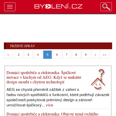
Toggle
navigation
TRŽIŠTĚ ZPRÁV
5
<
2
3
4
6
7
8
9
>
>>
Domácí spotřebiče a elektronika: Špičkové
inovace v kuchyni od AEG: Když se unikátní
design snoubí s chytrou technologií
AEG se chystá přeměnit zážitek z vaření s
řadou nových spotřebičů s funkcemi, které podtrhují závazek
společnosti poskytovat prémiový design a zároveň
umožňovat špičkový...
více
Domácí spotřebiče a elektronika: Objevte trend rychlého