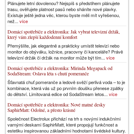
Plánujete letní dovolenou? Nejspíš s předstihem plánujete
trasu, ověřujete platnost pasů nebo sháníte nové plavky.
Existuje ještě jedna věc, kterou byste měli mít vyřešenou,
než...
více
Domácí spotřebiče a elektronika: Jak vybrat televizní držák,
který vám zlepší každodenní komfort
Přemýšlíte, jak elegantně a prakticky umístit televizi nebo
monitor do obýváku, ložnice, pracovny či kanceláře? Právě
televizní držák či držák na monitor může být tím...
více
Domácí spotřebiče a elektronika: Mirinda Megapack od
SodaStream: Oslava léta s chutí pomeranče
Šťavnatá chuť pomeranče a ledově svěží perlivá voda – to je
kombinace, která vás už po prvním doušku přenese zpátky
do dětství. Limitovaná edice od SodaStream letos...
více
Domácí spotřebiče a elektronika: Nové matné desky
SaphirMatt: Odolné, a přesto krásné
Společnost Electrolux přichází na trh s novými indukčními
varnými deskami SaphirMatt, které propojují funkčnost a
estetiku inspirovanou základními hodnotami švédské kultury.