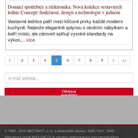
Domácí spotřebiče a elektronika: Nová kolekce vestavných
lednic Concept: funkčnost, design a technologie v jednom
Vestavné lednice patří mezi klíčové prvky každé moderní
kuchyně. Nejenže elegantně splynou s okolním nábytkem a
šetří místo, ale zároveň splňují vysoké standardy na
výkon,...
více
5
<
2
3
4
6
7
8
9
>
>>
Odebírat
newsletter
© 1999 - 2019 ABSTRACT, s.r.o. a dodavatelé obsahu. ISSN 1214 - 5548
Internetový portál BYDLENÍ.CZ je zdrojem registrovaným pod mezinárodním