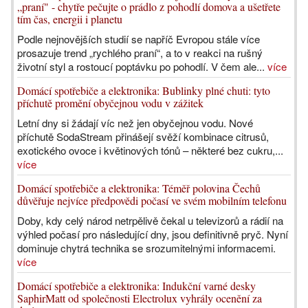
„praní" - chytře pečujte o prádlo z pohodlí domova a ušetřete
tím čas, energii i planetu
Podle nejnovějších studií se napříč Evropou stále více
prosazuje trend „rychlého praní“, a to v reakci na rušný
životní styl a rostoucí poptávku po pohodlí. V čem ale...
více
Domácí spotřebiče a elektronika: Bublinky plné chuti: tyto
příchutě promění obyčejnou vodu v zážitek
Letní dny si žádají víc než jen obyčejnou vodu. Nové
příchutě SodaStream přinášejí svěží kombinace citrusů,
exotického ovoce i květinových tónů – některé bez cukru,...
více
Domácí spotřebiče a elektronika: Téměř polovina Čechů
důvěřuje nejvíce předpovědi počasí ve svém mobilním telefonu
Doby, kdy celý národ netrpělivě čekal u televizorů a rádií na
výhled počasí pro následující dny, jsou definitivně pryč. Nyní
dominuje chytrá technika se srozumitelnými informacemi.
více
Domácí spotřebiče a elektronika: Indukční varné desky
SaphirMatt od společnosti Electrolux vyhrály ocenění za