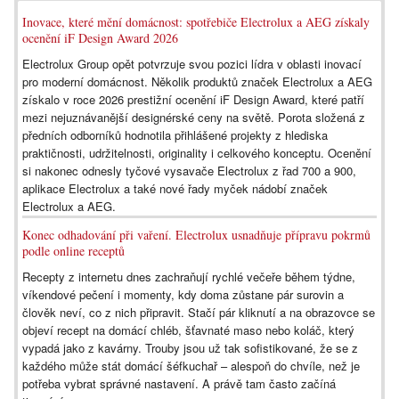
Inovace, které mění domácnost: spotřebiče Electrolux a AEG získaly
ocenění iF Design Award 2026
Electrolux Group opět potvrzuje svou pozici lídra v oblasti inovací
pro moderní domácnost. Několik produktů značek Electrolux a AEG
získalo v roce 2026 prestižní ocenění iF Design Award, které patří
mezi nejuznávanější designérské ceny na světě. Porota složená z
předních odborníků hodnotila přihlášené projekty z hlediska
praktičnosti, udržitelnosti, originality i celkového konceptu. Ocenění
si nakonec odnesly tyčové vysavače Electrolux z řad 700 a 900,
aplikace Electrolux a také nové řady myček nádobí značek
Electrolux a AEG.
Konec odhadování při vaření. Electrolux usnadňuje přípravu pokrmů
podle online receptů
Recepty z internetu dnes zachraňují rychlé večeře během týdne,
víkendové pečení i momenty, kdy doma zůstane pár surovin a
člověk neví, co z nich připravit. Stačí pár kliknutí a na obrazovce se
objeví recept na domácí chléb, šťavnaté maso nebo koláč, který
vypadá jako z kavárny. Trouby jsou už tak sofistikované, že se z
každého může stát domácí šéfkuchař – alespoň do chvíle, než je
potřeba vybrat správné nastavení. A právě tam často začíná