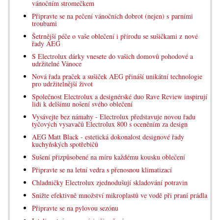
vánočním stromečkem
Připravte se na pečení vánočních dobrot (nejen) s parními
troubami
Šetrnější péče o vaše oblečení i přírodu se sušičkami z nové
řady AEG
S Electrolux dárky vnesete do vašich domovů pohodové a
udržitelné Vánoce
Nová řada praček a sušiček AEG přináší unikátní technologie
pro udržitelnější život
Společnost Electrolux a designérské duo Rave Review inspirují
lidi k delšímu nošení svého oblečení
Vysávejte bez námahy - Electrolux představuje novou řadu
tyčových vysavačů Electrolux 800 s oceněním za design
AEG Matt Black - estetická dokonalost designové řady
kuchyňských spotřebičů
Sušení přizpůsobené na míru každému kousku oblečení
Připravte se na letní vedra s přenosnou klimatizací
Chladničky Electrolux zjednodušují skladování potravin
Snižte efektivně množství mikroplastů ve vodě při praní prádla
Připravte se na pylovou sezónu