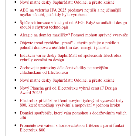
Nové matné desky SaphirMatt: Odolné, a přesto krásné
AEG na veletrhu IFA 2025 představí nejtišší a nejúčinnější
myčku nádobí, jaká kdy byla vyrobena
Špičkové inovace v kuchyni od AEG: Když se unikátní design
snoubí s chytrou technologií
Alergie na domácí mazlíčky? Pomoci mohou správné vysavače
Objevte trend rychlého „praní" - chytře pečujte o prádlo z
pohodlí domova a ušetřete tím čas, energii i planetu
Indukční varné desky SaphirMatt od společnosti Electrolux
vyhrály ocenění za design
Zachovejte potraviny déle čerstvé díky nejnovějším
chladničkám od Electroluxu
Nové matné desky SaphirMatt: Odolné, a přesto krásné
Nový Plancha gril od Electroluxu vyhrál cenu iF Design
Award 2025!
Electrolux přichází se třemi novými tyčovými vysavači řady
800, které umožňují vysávání a mopování v jednom kroku
Domácí spotřebiče, které vám pomohou s dodržováním vašich
cílů
Proměňte své vaření s horkovzdušnou fritézou s parní funkcí
Electrolux 800