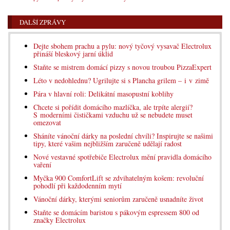
DALŠÍ ZPRÁVY
Dejte sbohem prachu a pylu: nový tyčový vysavač Electrolux
přináší bleskový jarní úklid
Staňte se mistrem domácí pizzy s novou troubou PizzaExpert
Léto v nedohlednu? Ugrilujte si s Plancha grilem – i v zimě
Pára v hlavní roli: Delikátní masopustní koblihy
Chcete si pořídit domácího mazlíčka, ale trpíte alergií?
S moderními čističkami vzduchu už se nebudete muset
omezovat
Sháníte vánoční dárky na poslední chvíli? Inspirujte se našimi
tipy, které vašim nejbližším zaručeně udělají radost
Nové vestavné spotřebiče Electrolux mění pravidla domácího
vaření
Myčka 900 ComfortLift se zdvihatelným košem: revoluční
pohodlí při každodenním mytí
Vánoční dárky, kterými seniorům zaručeně usnadníte život
Staňte se domácím baristou s pákovým espressem 800 od
značky Electrolux