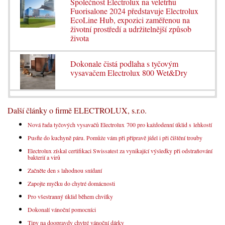
Společnost Electrolux na veletrhu
Fuorisalone 2024 představuje Electrolux
EcoLine Hub, expozici zaměřenou na
životní prostředí a udržitelnější způsob
života
Dokonale čistá podlaha s tyčovým
vysavačem Electrolux 800 Wet&Dry
Další články o firmě ELECTROLUX, s.r.o.
Nová řada tyčových vysavačů Electrolux 700 pro každodenní úklid s lehkostí
Pusťte do kuchyně páru. Pomůže vám při přípravě jídel i při čištění trouby
Electrolux získal certifikaci Swissatest za vynikající výsledky při odstraňování
bakterií a virů
Začněte den s lahodnou snídaní
Zapojte myčku do chytré domácnosti
Pro všestranný úklid během chvilky
Dokonalí vánoční pomocníci
Tipy na doopravdy chytré vánoční dárky