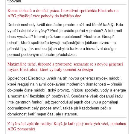
tipování.
Konec dohadů o domácí práce. Inovativní spotřebiče Electrolux a
AEG přinášejí více pohody do každého dne
Drobné neshody kvůli domácím pracím zažil asi téměř každý. Kdo
vyloží nádobí z myčky? Proč je prádlo pořád v pračce? A kdo měl
dnes vysávat? Interní průzkum společnosti Electrolux Group*
odhalil, které spotřebiče bývají nejčastějším jablkem sváru – a
přináší tipy, jak mohou jejich chytré funkce a inovativní design
pomoci podobným situacím předcházet.
Maximálně tiché, úsporné a prostorné: seznamte se s novou generací
myček Electrolux, které vyhrály ocenění za design
Společnost Electrolux uvádí na trh novou generaci myček nádobí,
které reagují na hlavní očekávání moderních domácností – přináší
dokonale čisté nádobí, tichý provoz, nízkou spotřebu vody a energie
a maximální flexibilitu při používání. Současně však obsahují řadu
inteligentních funkcí, jež zjednodušují jejich obsluhu a pomáhají
optimalizovat celý proces mytí, takže při každodenní péči o
domácnost šetří nejen čas, ale i starosti.
Z lyžování zpět do reality: Když je kufr plný mokrých věcí, pomohou
AEG pomocníci