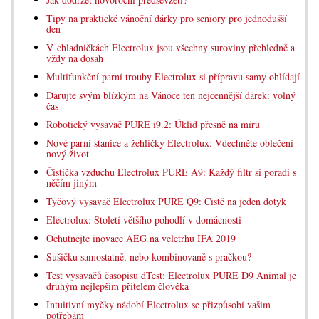
Tipy na praktické vánoční dárky pro seniory pro jednodušší
den
V chladničkách Electrolux jsou všechny suroviny přehledně a
vždy na dosah
Multifunkční parní trouby Electrolux si přípravu samy ohlídají
Darujte svým blízkým na Vánoce ten nejcennější dárek: volný
čas
Robotický vysavač PURE i9.2: Úklid přesně na míru
Nové parní stanice a žehličky Electrolux: Vdechněte oblečení
nový život
Čistička vzduchu Electrolux PURE A9: Každý filtr si poradí s
něčím jiným
Tyčový vysavač Electrolux PURE Q9: Čistě na jeden dotyk
Electrolux: Století většího pohodlí v domácnosti
Ochutnejte inovace AEG na veletrhu IFA 2019
Sušičku samostatně, nebo kombinovaně s pračkou?
Test vysavačů časopisu dTest: Electrolux PURE D9 Animal je
druhým nejlepším přítelem člověka
Intuitivní myčky nádobí Electrolux se přizpůsobí vašim
potřebám