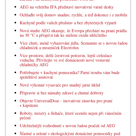
AEG na veletrhu IFA představí inovativní varné desky
Ochlaďte svůj domov snadno, rychle, a teď dokonce i z mobilu
Kuchyně podle vašich představ a bez zbytečných výparů
Nová studie AEG ukazuje, že Evropa přechází na praní prádla
na 30 °C a přispívá tak ke snížení oxidu uhličitého
Více chuti, méně vyhazování jídla. Seznamte se s novou řadou
chladniček a mrazniček Electrolux
Více prostoru, delší čerstvost potravin, lepší cirkulace
vzduchu. Přivítejte ve své domácnosti nové vestavné
chladničky AEG
Potřebujete v kuchyni pomocníka? Parní trouba vám bude
spolehlivě asistovat
Nové výkonné vysavače pro snadný jarní úklid
Připravte si bez námahy zdravé a chutné dobroty
Objevte UniversalDose - inovativní zásuvku pro praní
s kapslemi
Roboty, mixéry a šlehače, které oceníte nejen při vánočním
pečení
Udržitelnější rozhodnutí s novou řadou praček od AEG
Šťastné a zelené s ekologickými domácími pomocníky pod