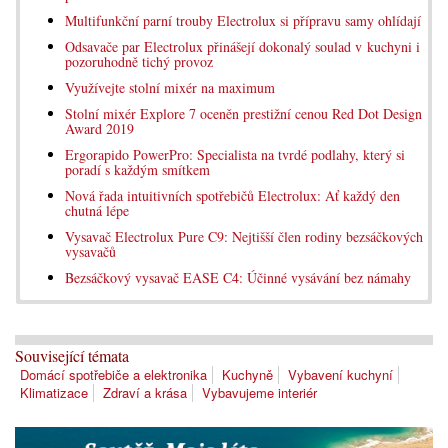
Multifunkční parní trouby Electrolux si přípravu samy ohlídají
Odsavače par Electrolux přinášejí dokonalý soulad v kuchyni i
pozoruhodně tichý provoz
Využívejte stolní mixér na maximum
Stolní mixér Explore 7 oceněn prestižní cenou Red Dot Design
Award 2019
Ergorapido PowerPro: Specialista na tvrdé podlahy, který si
poradí s každým smítkem
Nová řada intuitivních spotřebičů Electrolux: Ať každý den
chutná lépe
Vysavač Electrolux Pure C9: Nejtišší člen rodiny bezsáčkových
vysavačů
Bezsáčkový vysavač EASE C4: Účinné vysávání bez námahy
Související témata
Domácí spotřebiče a elektronika
Kuchyně
Vybavení kuchyní
Klimatizace
Zdraví a krása
Vybavujeme interiér