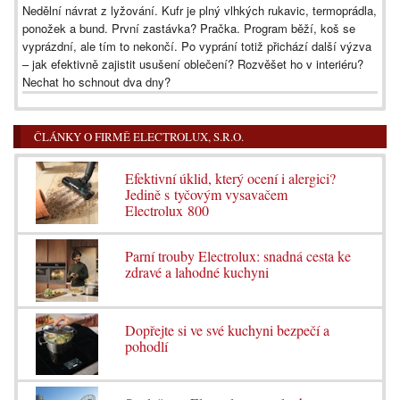
Nedělní návrat z lyžování. Kufr je plný vlhkých rukavic, termoprádla,
ponožek a bund. První zastávka? Pračka. Program běží, koš se
vyprázdní, ale tím to nekončí. Po vyprání totiž přichází další výzva
– jak efektivně zajistit usušení oblečení? Rozvěšet ho v interiéru?
Nechat ho schnout dva dny?
ČLÁNKY O FIRMĚ ELECTROLUX, S.R.O.
Efektivní úklid, který ocení i alergici?
Jedině s tyčovým vysavačem
Electrolux 800
Parní trouby Electrolux: snadná cesta ke
zdravé a lahodné kuchyni
Dopřejte si ve své kuchyni bezpečí a
pohodlí