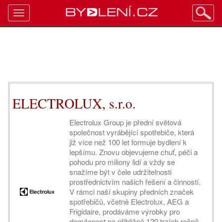
Toggle
navigation
ELECTROLUX, s.r.o.
Electrolux Group je přední světová
společnost vyrábějící spotřebiče, která
již více než 100 let formuje bydlení k
lepšímu. Znovu objevujeme chuť, péči a
pohodu pro miliony lidí a vždy se
snažíme být v čele udržitelnosti
prostřednictvím našich řešení a činností.
V rámci naší skupiny předních značek
spotřebičů, včetně Electrolux, AEG a
Frigidaire, prodáváme výrobky pro
domácnost na přibližně 120 trzích ročně.