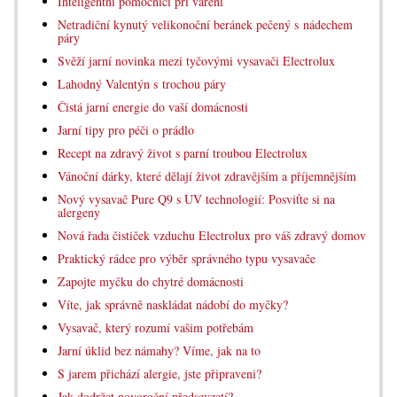
Inteligentní pomocníci při vaření
Netradiční kynutý velikonoční beránek pečený s nádechem
páry
Svěží jarní novinka mezi tyčovými vysavači Electrolux
Lahodný Valentýn s trochou páry
Čistá jarní energie do vaší domácnosti
Jarní tipy pro péči o prádlo
Recept na zdravý život s parní troubou Electrolux
Vánoční dárky, které dělají život zdravějším a příjemnějším
Nový vysavač Pure Q9 s UV technologií: Posviťte si na
alergeny
Nová řada čističek vzduchu Electrolux pro váš zdravý domov
Praktický rádce pro výběr správného typu vysavače
Zapojte myčku do chytré domácnosti
Víte, jak správně naskládat nádobí do myčky?
Vysavač, který rozumí vašim potřebám
Jarní úklid bez námahy? Víme, jak na to
S jarem přichází alergie, jste připraveni?
Jak dodržet novoroční předsevzetí?