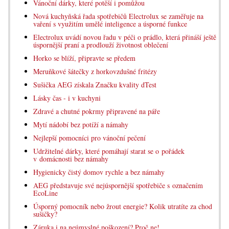
Vánoční dárky, které potěší i pomůžou
Nová kuchyňská řada spotřebičů Electrolux se zaměřuje na
vaření s využitím umělé inteligence a úsporné funkce
Electrolux uvádí novou řadu v péči o prádlo, která přináší ještě
úspornější praní a prodlouží životnost oblečení
Horko se blíží, připravte se předem
Meruňkové šátečky z horkovzdušné fritézy
Sušička AEG získala Značku kvality dTest
Lásky čas - i v kuchyni
Zdravé a chutné pokrmy připravené na páře
Mytí nádobí bez potíží a námahy
Nejlepší pomocníci pro vánoční pečení
Udržitelné dárky, které pomáhají starat se o pořádek
v domácnosti bez námahy
Hygienicky čistý domov rychle a bez námahy
AEG představuje své nejúspornější spotřebiče s označením
EcoLine
Úsporný pomocník nebo žrout energie? Kolik utratíte za chod
sušičky?
Záruka i na neúmyslné poškození? Proč ne!