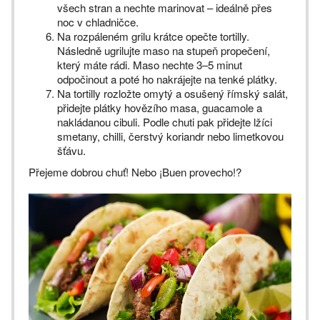
všech stran a nechte marinovat – ideálně přes
noc v chladničce.
Na rozpáleném grilu krátce opečte tortilly.
Následně ugrilujte maso na stupeň propečení,
který máte rádi. Maso nechte 3–5 minut
odpočinout a poté ho nakrájejte na tenké plátky.
Na tortilly rozložte omytý a osušený římský salát,
přidejte plátky hovězího masa, guacamole a
nakládanou cibuli. Podle chuti pak přidejte lžíci
smetany, chilli, čerstvý koriandr nebo limetkovou
šťávu.
Přejeme dobrou chuť! Nebo ¡Buen provecho!?