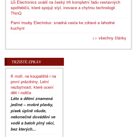
LG Electronics uvádí na český trh kompletní řadu vestavných
spotřebičů, které spojují styl, inovace a chytrou technologii
ThinQ
Parní trouby Electrolux: snadná cesta ke zdravé a lahodné
kuchyni
>> všechny články
TRŽIŠTĚ ZPRÁV
K moři, na koupaliště i na
první prázdniny. Letní
nezbytnosti, které ocení
děti i rodiče
Léto s dětmi znamená
jediné – mokré plavky,
písek úplně všude,
nekonečné dovádění ve
vodě a batoh plný věcí,
bez kterých...