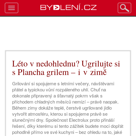
Toggle
navigation
Léto v nedohlednu? Ugrilujte si
s Plancha grilem – i v zimě
Grilování si spojujeme s letními večery, návštěvami
přátel a typickou vůní rozpáleného uhlí. Chuť na
dokonale připravený a šťavnatý pokrm však s
příchodem chladných měsíců nemizí – právě naopak.
Během zimy dokáže teplé, čerstvě ugrilované jídlo
vytvořit atmosféru, kterou si spojujeme právě se
slunečnými dny. Společnost Electrolux proto přináší
řešení, díky kterému si tento zážitek budete moci dopřát
pohodlně přímo ve své kuchyni – bez ohledu na to, jaké