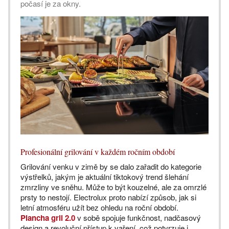
počasí je za okny.
Profesionální grilování v každém ročním období
Grilování venku v zimě by se dalo zařadit do kategorie
výstřelků, jakým je aktuální tiktokový trend šlehání
zmrzliny ve sněhu. Může to být kouzelné, ale za omrzlé
prsty to nestojí. Electrolux proto nabízí způsob, jak si
letní atmosféru užít bez ohledu na roční období.
Plancha gril 2.0
v sobě spojuje funkčnost, nadčasový
design a revoluční přístup k vaření, což potvrzuje i