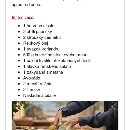
uprostřed února.
Ingredience:
1 červená cibule
2 chilli papričky
2 stroužky česneku
Řepkový olej
1 svazek koriandru
500 g hovězího steakového masa
1 balení kvalitních kukuřičných tortill
1 hlávka římského salátu
1 zakysaná smetana
Avokádo
2 menší rajčata
2 limetky
Nakládaná cibule