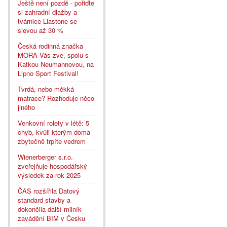
Ještě není pozdě - pořiďte
si zahradní dlažby a
tvárnice Liastone se
slevou až 30 %
Česká rodinná značka
MORA Vás zve, spolu s
Katkou Neumannovou, na
Lipno Sport Festival!
Tvrdá, nebo měkká
matrace? Rozhoduje něco
jiného
Venkovní rolety v létě: 5
chyb, kvůli kterým doma
zbytečně trpíte vedrem
Wienerberger s.r.o.
zveřejňuje hospodářský
výsledek za rok 2025
ČAS rozšířila Datový
standard stavby a
dokončila další milník
zavádění BIM v Česku