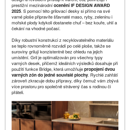
prestižní mezinárodní
ocenění iF DESIGN AWARD
2025
. S pomocí této grilovací desky si přímo na své
varné ploše připravíte šťavnaté maso, ryby, zeleninu i
mořské plody kdykoli dostanete chuť – bez kouře, uhlí a
čekání na vhodné počasí.
Díky robustní konstrukci z recyklovatelného materiálu
se teplo rovnoměrně rozvádí po celé ploše, takže se
suroviny grilují konzistentně bez ohledu na jejich
umístění. Gril je optimalizován pro všechny typy
varných desek, přičemž ideálních výsledků dosahuje při
použití funkce Bridge, která umožňuje
propojení dvou
varných zón do jedné souvislé plochy
. Rychlé zahřátí
zároveň zkracuje dobu přípravy, díky čemuž vám zbývá
více prostoru pro společně strávený čas s rodinou či
přáteli.