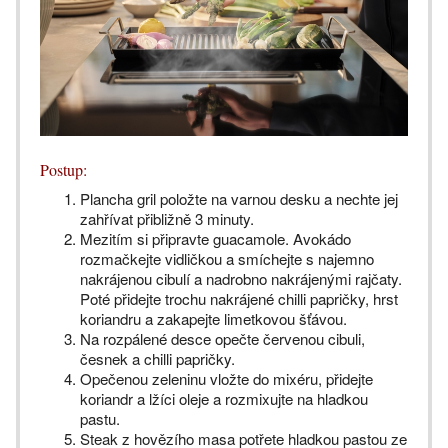
Postup:
Plancha gril položte na varnou desku a nechte jej
zahřívat přibližně 3 minuty.
Mezitím si připravte guacamole. Avokádo
rozmačkejte vidličkou a smíchejte s najemno
nakrájenou cibulí a nadrobno nakrájenými rajčaty.
Poté přidejte trochu nakrájené chilli papričky, hrst
koriandru a zakapejte limetkovou šťávou.
Na rozpálené desce opečte červenou cibuli,
česnek a chilli papričky.
Opečenou zeleninu vložte do mixéru, přidejte
koriandr a lžíci oleje a rozmixujte na hladkou
pastu.
Steak z hovězího masa potřete hladkou pastou ze