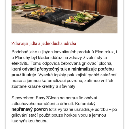
Zdravější jídla a jednoduchá údržba
Podobně jako u jiných inovativních produktů Electrolux, i
u Planchy byl kladen důraz na zdravý životní styl a
efektivitu. Tomu odpovídá žebrovaná grilovací plocha,
která
odvádí přebytečný tuk a minimalizuje potřebu
použití oleje
. Vysoké teploty pak zajistí rychlé zatažení
masa a jemnou karamelizaci povrchu, zatímco vnitřek
zůstane krásně křehký a šťavnatý.
S povrchem Easy2Clean se nemusíte obávat
zdlouhavého namáčení a drhnutí. Keramický
nepřilnavý povrch
totiž výrazně usnadňuje údržbu – po
grilování stačí použít pouze horkou vodu a jemnou
kuchyňskou houbu.