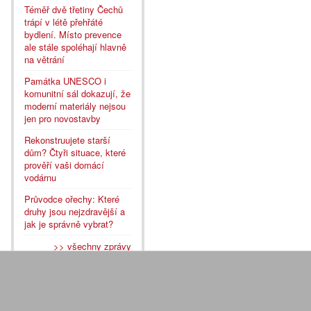
Téměř dvě třetiny Čechů
trápí v létě přehřáté
bydlení. Místo prevence
ale stále spoléhají hlavně
na větrání
Památka UNESCO i
komunitní sál dokazují, že
moderní materiály nejsou
jen pro novostavby
Rekonstruujete starší
dům? Čtyři situace, které
prověří vaši domácí
vodárnu
Průvodce ořechy: Které
druhy jsou nejzdravější a
jak je správně vybrat?
>> všechny zprávy