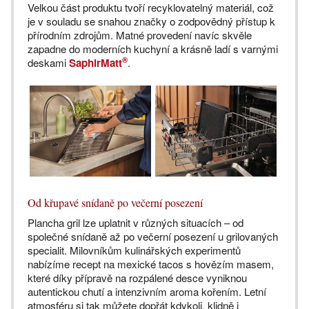
Velkou část produktu tvoří recyklovatelný materiál, což
je v souladu se snahou značky o zodpovědný přístup k
přírodním zdrojům. Matné provedení navíc skvěle
zapadne do moderních kuchyní a krásně ladí s varnými
®
deskami
SaphirMatt
.
Od křupavé snídaně po večerní posezení
Plancha gril lze uplatnit v různých situacích – od
společné snídaně až po večerní posezení u grilovaných
specialit. Milovníkům kulinářských experimentů
nabízíme recept na mexické tacos s hovězím masem,
které díky přípravě na rozpálené desce vyniknou
autentickou chutí a intenzivním aroma kořením. Letní
atmosféru si tak můžete dopřát kdykoli, klidně i