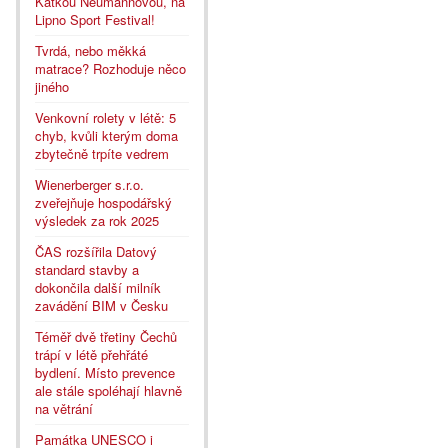
Katkou Neumannovou, na
Lipno Sport Festival!
Tvrdá, nebo měkká
matrace? Rozhoduje něco
jiného
Venkovní rolety v létě: 5
chyb, kvůli kterým doma
zbytečně trpíte vedrem
Wienerberger s.r.o.
zveřejňuje hospodářský
výsledek za rok 2025
ČAS rozšířila Datový
standard stavby a
dokončila další milník
zavádění BIM v Česku
Téměř dvě třetiny Čechů
trápí v létě přehřáté
bydlení. Místo prevence
ale stále spoléhají hlavně
na větrání
Památka UNESCO i