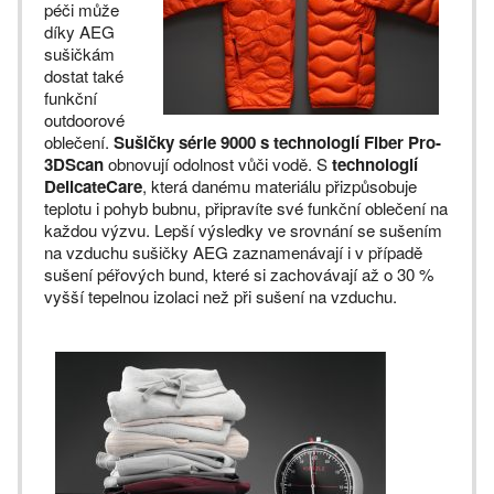
péči může
díky AEG
sušičkám
dostat také
funkční
outdoorové
oblečení.
Sušičky série 9000 s technologií Fiber Pro-
3DScan
obnovují odolnost vůči vodě. S
technologií
DelicateCare
, která danému materiálu přizpůsobuje
teplotu i pohyb bubnu, připravíte své funkční oblečení na
každou výzvu. Lepší výsledky ve srovnání se sušením
na vzduchu sušičky AEG zaznamenávají i v případě
sušení péřových bund, které si zachovávají až o 30 %
vyšší tepelnou izolaci než při sušení na vzduchu.