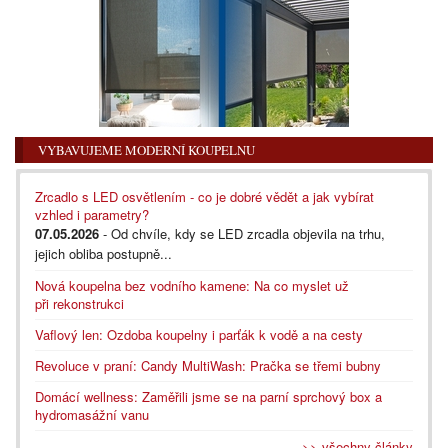
VYBAVUJEME MODERNÍ KOUPELNU
Zrcadlo s LED osvětlením - co je dobré vědět a jak vybírat
vzhled i parametry?
07.05.2026
- Od chvíle, kdy se LED zrcadla objevila na trhu,
jejich obliba postupně...
Nová koupelna bez vodního kamene: Na co myslet už
při rekonstrukci
Vaflový len: Ozdoba koupelny i parťák k vodě a na cesty
Revoluce v praní: Candy MultiWash: Pračka se třemi bubny
Domácí wellness: Zaměřili jsme se na parní sprchový box a
hydromasážní vanu
>> všechny články