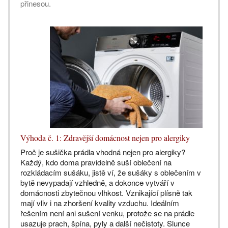
přinesou.
Výhoda č. 1: Zdravější domácnost nejen pro alergiky
Proč je sušička prádla vhodná nejen pro alergiky?
Každý, kdo doma pravidelně suší oblečení na
rozkládacím sušáku, jistě ví, že sušáky s oblečením v
bytě nevypadají vzhledně, a dokonce vytváří v
domácnosti zbytečnou vlhkost. Vznikající plísně tak
mají vliv i na zhoršení kvality vzduchu. Ideálním
řešením není ani sušení venku, protože se na prádle
usazuje prach, špína, pyly a další nečistoty. Slunce