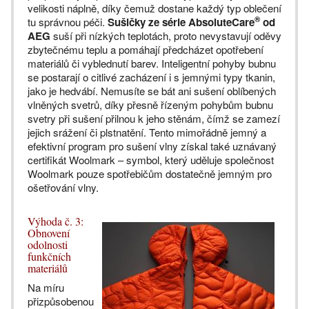
velikosti náplně, díky čemuž dostane každý typ oblečení
®
tu správnou péči.
Sušičky ze série AbsoluteCare
od
AEG
suší při nízkých teplotách, proto nevystavují oděvy
zbytečnému teplu a pomáhají předcházet opotřebení
materiálů či vyblednutí barev. Inteligentní pohyby bubnu
se postarají o citlivé zacházení i s jemnými typy tkanin,
jako je hedvábí. Nemusíte se bát ani sušení oblíbených
vlněných svetrů, díky přesně řízeným pohybům bubnu
svetry při sušení přilnou k jeho stěnám, čímž se zamezí
jejich srážení či plstnatění. Tento mimořádně jemný a
efektivní program pro sušení vlny získal také uznávaný
certifikát Woolmark – symbol, který uděluje společnost
Woolmark pouze spotřebičům dostatečně jemným pro
ošetřování vlny.
Výhoda č. 3:
Obnovení
odolnosti
funkčních
materiálů
Na míru
přizpůsobenou