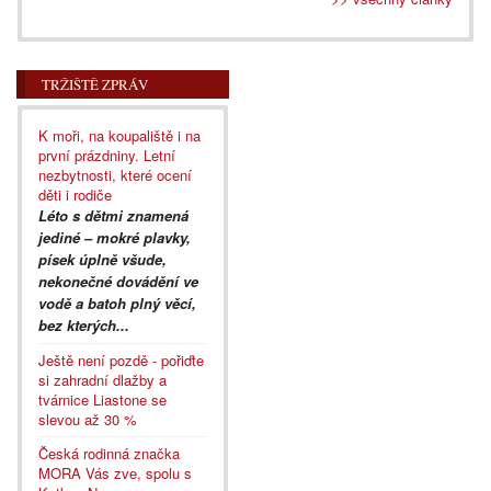
TRŽIŠTĚ ZPRÁV
K moři, na koupaliště i na
první prázdniny. Letní
nezbytnosti, které ocení
děti i rodiče
Léto s dětmi znamená
jediné – mokré plavky,
písek úplně všude,
nekonečné dovádění ve
vodě a batoh plný věcí,
bez kterých...
Ještě není pozdě - pořiďte
si zahradní dlažby a
tvárnice Liastone se
slevou až 30 %
Česká rodinná značka
MORA Vás zve, spolu s