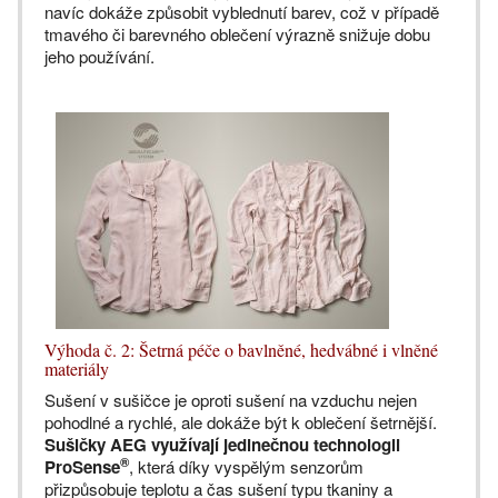
navíc dokáže způsobit vyblednutí barev, což v případě
tmavého či barevného oblečení výrazně snižuje dobu
jeho používání.
Výhoda č. 2: Šetrná péče o bavlněné, hedvábné i vlněné
materiály
Sušení v sušičce je oproti sušení na vzduchu nejen
pohodlné a rychlé, ale dokáže být k oblečení šetrnější.
Sušičky AEG využívají jedinečnou technologii
®
ProSense
, která díky vyspělým senzorům
přizpůsobuje teplotu a čas sušení typu tkaniny a