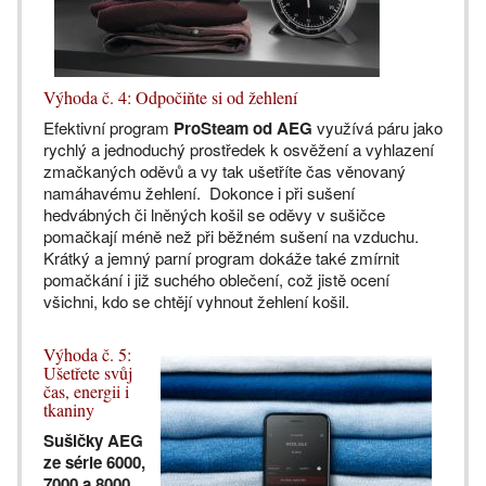
Výhoda č. 4: Odpočiňte si od žehlení
Efektivní program
ProSteam od AEG
využívá páru jako
rychlý a jednoduchý prostředek k osvěžení a vyhlazení
zmačkaných oděvů a vy tak ušetříte čas věnovaný
namáhavému žehlení. Dokonce i při sušení
hedvábných či lněných košil se oděvy v sušičce
pomačkají méně než při běžném sušení na vzduchu.
Krátký a jemný parní program dokáže také zmírnit
pomačkání i již suchého oblečení, což jistě ocení
všichni, kdo se chtějí vyhnout žehlení košil.
Výhoda č. 5:
Ušetřete svůj
čas, energii i
tkaniny
Sušičky AEG
ze série 6000,
7000 a 8000