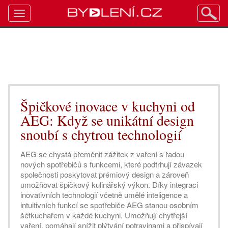
Toggle
navigation
Špičkové inovace v kuchyni od
AEG: Když se unikátní design
snoubí s chytrou technologií
AEG se chystá přeměnit zážitek z vaření s řadou
nových spotřebičů s funkcemi, které podtrhují závazek
společnosti poskytovat prémiový design a zároveň
umožňovat špičkový kulinářský výkon. Díky integraci
inovativních technologií včetně umělé inteligence a
intuitivních funkcí se spotřebiče AEG stanou osobním
šéfkuchařem v každé kuchyni. Umožňují chytřejší
vaření, pomáhají snížit plýtvání potravinami a přispívají