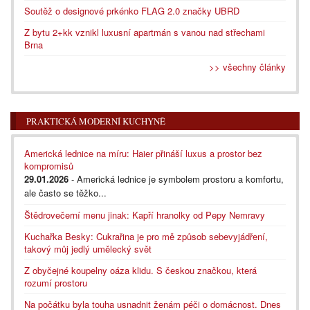
Soutěž o designové prkénko FLAG 2.0 značky UBRD
Z bytu 2+kk vznikl luxusní apartmán s vanou nad střechami
Brna
>> všechny články
PRAKTICKÁ MODERNÍ KUCHYNĚ
Americká lednice na míru: Haier přináší luxus a prostor bez
kompromisů
29.01.2026
- Americká lednice je symbolem prostoru a komfortu,
ale často se těžko...
Štědrovečerní menu jinak: Kapří hranolky od Pepy Nemravy
Kuchařka Besky: Cukrařina je pro mě způsob sebevyjádření,
takový můj jedlý umělecký svět
Z obyčejné koupelny oáza klidu. S českou značkou, která
rozumí prostoru
Na počátku byla touha usnadnit ženám péči o domácnost. Dnes