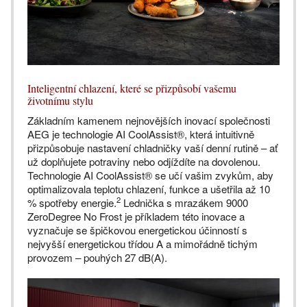
Inteligentní chlazení, které se přizpůsobí vašemu
životnímu stylu
Základním kamenem nejnovějších inovací společnosti
AEG je technologie AI CoolAssist®, která intuitivně
přizpůsobuje nastavení chladničky vaší denní rutině – ať
už doplňujete potraviny nebo odjíždíte na dovolenou.
Technologie AI CoolAssist® se učí vašim zvykům, aby
optimalizovala teplotu chlazení, funkce a ušetřila až 10
2
% spotřeby energie.
Lednička s mrazákem 9000
ZeroDegree No Frost je příkladem této inovace a
vyznačuje se špičkovou energetickou účinností s
nejvyšší energetickou třídou A a mimořádně tichým
provozem – pouhých 27 dB(A).