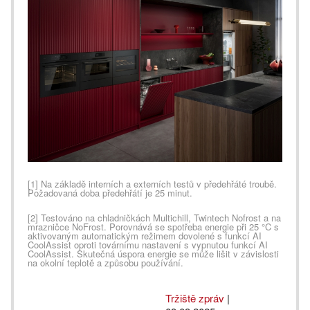
[1] Na základě interních a externích testů v předehřáté troubě.
Požadovaná doba předehřátí je 25 minut.
[2] Testováno na chladničkách Multichill, Twintech Nofrost a na
mrazničce NoFrost. Porovnává se spotřeba energie při 25 °C s
aktivovaným automatickým režimem dovolené s funkcí AI
CoolAssist oproti továrnímu nastavení s vypnutou funkcí AI
CoolAssist. Skutečná úspora energie se může lišit v závislosti
na okolní teplotě a způsobu používání.
Tržiště zpráv
|