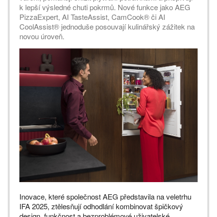
k lepší výsledné chuti pokrmů. Nové funkce jako AEG
PizzaExpert, AI TasteAssist, CamCook® či AI
CoolAssist® jednoduše posouvají kulinářský zážitek na
novou úroveň.
Inovace, které společnost AEG představila na veletrhu
IFA 2025, ztělesňují odhodlání kombinovat špičkový
design, funkčnost a bezproblémové uživatelské