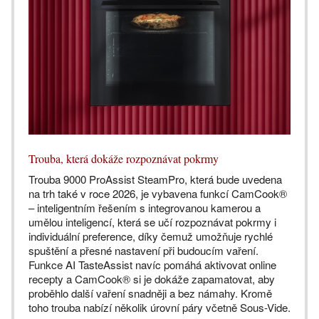
Trouba, která dokáže rozpoznávat pokrmy
Trouba 9000 ProAssist SteamPro, která bude uvedena
na trh také v roce 2026, je vybavena funkcí CamCook®
– inteligentním řešením s integrovanou kamerou a
umělou inteligencí, která se učí rozpoznávat pokrmy i
individuální preference, díky čemuž umožňuje rychlé
spuštění a přesné nastavení při budoucím vaření.
Funkce AI TasteAssist navíc pomáhá aktivovat online
recepty a CamCook® si je dokáže zapamatovat, aby
proběhlo další vaření snadněji a bez námahy. Kromě
toho trouba nabízí několik úrovní páry včetně Sous-Vide.