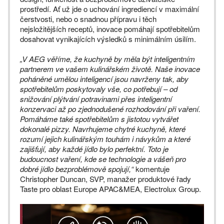
prostředí. Ať už jde o uchování ingrediencí v maximální
čerstvosti, nebo o snadnou přípravu i těch
nejsložitějších receptů, inovace pomáhají spotřebitelům
dosahovat vynikajících výsledků s minimálním úsilím.
„V AEG věříme, že kuchyně by měla být inteligentním
partnerem ve vašem kulinářském životě. Naše inovace
poháněné umělou inteligencí jsou navrženy tak, aby
spotřebitelům poskytovaly vše, co potřebují – od
snižování plýtvání potravinami přes inteligentní
konzervaci až po zjednodušené rozhodování při vaření.
Pomáháme také spotřebitelům s jistotou vytvářet
dokonalé pizzy. Navrhujeme chytré kuchyně, které
rozumí jejich kulinářským touhám i návykům a které
zajišťují, aby každé jídlo bylo perfektní. Toto je
budoucnost vaření, kde se technologie a vášeň pro
dobré jídlo bezproblémově spojují,“
komentuje
Christopher Duncan, SVP, manažer produktové řady
Taste pro oblast Europe APAC&MEA, Electrolux Group.