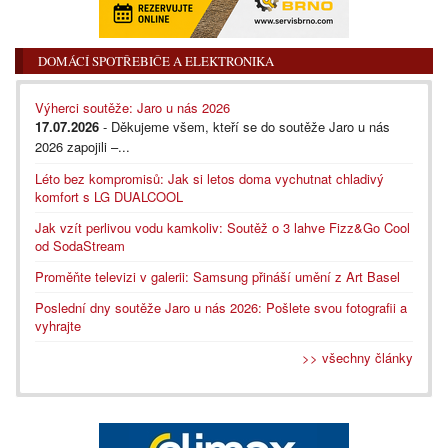
DOMÁCÍ SPOTŘEBIČE A ELEKTRONIKA
Výherci soutěže: Jaro u nás 2026
17.07.2026
- Děkujeme všem, kteří se do soutěže Jaro u nás
2026 zapojili –...
Léto bez kompromisů: Jak si letos doma vychutnat chladivý
komfort s LG DUALCOOL
Jak vzít perlivou vodu kamkoliv: Soutěž o 3 lahve Fizz&Go Cool
od SodaStream
Proměňte televizi v galerii: Samsung přináší umění z Art Basel
Poslední dny soutěže Jaro u nás 2026: Pošlete svou fotografii a
vyhrajte
>> všechny články