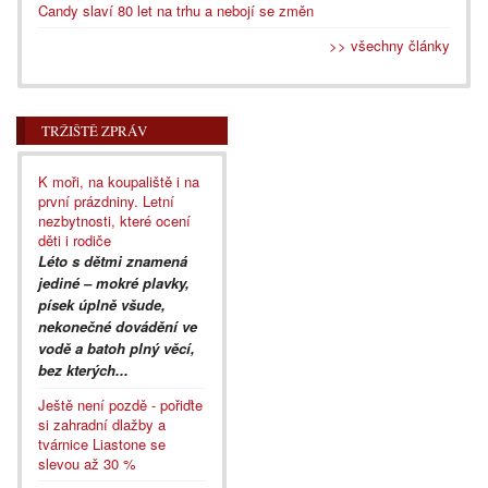
Candy slaví 80 let na trhu a nebojí se změn
>> všechny články
TRŽIŠTĚ ZPRÁV
K moři, na koupaliště i na
první prázdniny. Letní
nezbytnosti, které ocení
děti i rodiče
Léto s dětmi znamená
jediné – mokré plavky,
písek úplně všude,
nekonečné dovádění ve
vodě a batoh plný věcí,
bez kterých...
Ještě není pozdě - pořiďte
si zahradní dlažby a
tvárnice Liastone se
slevou až 30 %