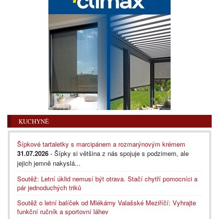
KUCHYNĚ
Šípkové tartaletky s marcipánem a rozmarýnovým krémem
31.07.2026
- Šípky si většina z nás spojuje s podzimem, ale
jejich jemně nakyslá...
Soutěž: Letní úklid nemusí být otrava. Stačí chytří pomocníci a
pár jednoduchých triků
Soutěž o letní balíček od Mlékárny Valašské Meziříčí: Vyhrajte
funkční ručník a sportovní láhev