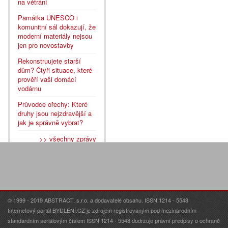
na větrání
Památka UNESCO i
komunitní sál dokazují, že
moderní materiály nejsou
jen pro novostavby
Rekonstruujete starší
dům? Čtyři situace, které
prověří vaši domácí
vodárnu
Průvodce ořechy: Které
druhy jsou nejzdravější a
jak je správně vybrat?
>> všechny zprávy
© 1999 - 2019 ABSTRACT, s.r.o. a dodavatelé obsahu. ISSN 1214 - 5548
Internetový portál BYDLENÍ.CZ je zdrojem registrovaným pod mezinárodním
standardním seriálovým číslem ISSN 1214 - 5548 dodržuje právní předpisy o ochraně