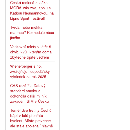
Česká rodinná značka
MORA Vás zve, spolu s
Katkou Neumannovou, na
Lipno Sport Festival!
Tvrdá, nebo měkká
matrace? Rozhoduje něco
jiného
Venkovní rolety v létě: 5
chyb, kvůli kterým doma
zbytečně trpíte vedrem
Wienerberger s.r.o.
zveřejňuje hospodářský
výsledek za rok 2025
ČAS rozšířila Datový
standard stavby a
dokončila další milník
zavádění BIM v Česku
Téměř dvě třetiny Čechů
trápí v létě přehřáté
bydlení. Místo prevence
ale stále spoléhají hlavně