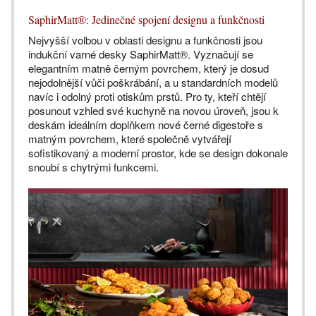
SaphirMatt®: Jedinečné spojení designu a funkčnosti
Nejvyšší volbou v oblasti designu a funkčnosti jsou
indukční varné desky SaphirMatt®. Vyznačují se
elegantním matně černým povrchem, který je dosud
nejodolnější vůči poškrábání, a u standardních modelů
navíc i odolný proti otiskům prstů. Pro ty, kteří chtějí
posunout vzhled své kuchyně na novou úroveň, jsou k
deskám ideálním doplňkem nové černé digestoře s
matným povrchem, které společně vytvářejí
sofistikovaný a moderní prostor, kde se design dokonale
snoubí s chytrými funkcemi.