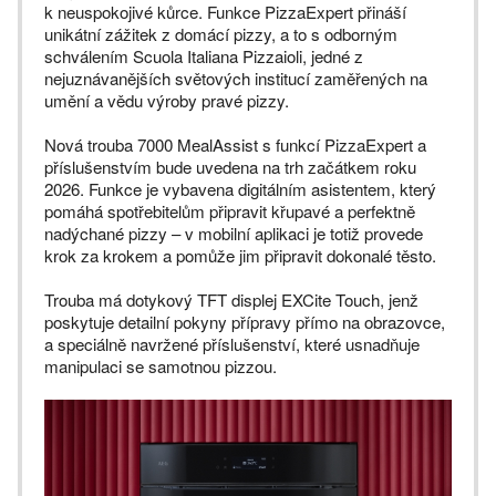
k neuspokojivé kůrce. Funkce PizzaExpert přináší
unikátní zážitek z domácí pizzy, a to s odborným
schválením Scuola Italiana Pizzaioli, jedné z
nejuznávanějších světových institucí zaměřených na
umění a vědu výroby pravé pizzy.
Nová trouba 7000 MealAssist s funkcí PizzaExpert a
příslušenstvím bude uvedena na trh začátkem roku
2026. Funkce je vybavena digitálním asistentem, který
pomáhá spotřebitelům připravit křupavé a perfektně
nadýchané pizzy – v mobilní aplikaci je totiž provede
krok za krokem a pomůže jim připravit dokonalé těsto.
Trouba má dotykový TFT displej EXCite Touch, jenž
poskytuje detailní pokyny přípravy přímo na obrazovce,
a speciálně navržené příslušenství, které usnadňuje
manipulaci se samotnou pizzou.