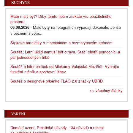
KUCHYNĚ
Máte malý byt? Díky těmto tipům získáte víc použitelného
prostoru
06.08.2026
- Malé byty na fotografiích vypadají dokonale. Jenže
v běžném životě...
Šípkové tartaletky s marcipánem a rozmarýnovým krémem
Soutěž: Letní úklid nemusí být otrava. Stačí chytří pomocníci a
pár jednoduchých triků
Soutěž o letní balíček od Mlékárny Valašské Meziříčí: Vyhrajte
funkční ručník a sportovní láhev
Soutěž o designové prkénko FLAG 2.0 značky UBRD
>> všechny články
VAŘENÍ
Domácí uzení: Praktické návody, 134 návodů a recept
na výběrové špekáčky