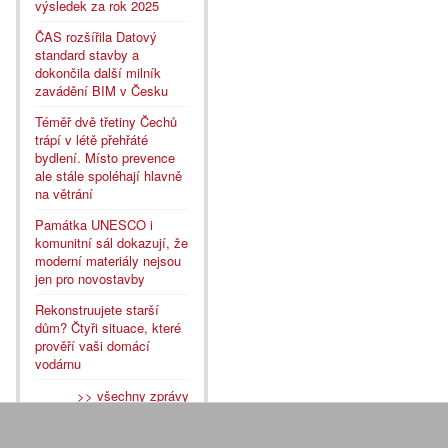
výsledek za rok 2025
ČAS rozšířila Datový
standard stavby a
dokončila další milník
zavádění BIM v Česku
Téměř dvě třetiny Čechů
trápí v létě přehřáté
bydlení. Místo prevence
ale stále spoléhají hlavně
na větrání
Památka UNESCO i
komunitní sál dokazují, že
moderní materiály nejsou
jen pro novostavby
Rekonstruujete starší
dům? Čtyři situace, které
prověří vaši domácí
vodárnu
>> všechny zprávy