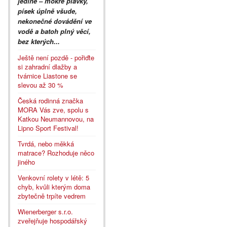
jediné – mokré plavky,
písek úplně všude,
nekonečné dovádění ve
vodě a batoh plný věcí,
bez kterých...
Ještě není pozdě - pořiďte
si zahradní dlažby a
tvárnice Liastone se
slevou až 30 %
Česká rodinná značka
MORA Vás zve, spolu s
Katkou Neumannovou, na
Lipno Sport Festival!
Tvrdá, nebo měkká
matrace? Rozhoduje něco
jiného
Venkovní rolety v létě: 5
chyb, kvůli kterým doma
zbytečně trpíte vedrem
Wienerberger s.r.o.
zveřejňuje hospodářský