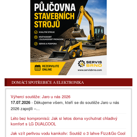
DOMÁCÍ SPOTŘEBIČE A ELEKTRONIKA
Výherci soutěže: Jaro u nás 2026
17.07.2026
- Děkujeme všem, kteří se do soutěže Jaro u nás
2026 zapojili –...
Léto bez kompromisů: Jak si letos doma vychutnat chladivý
komfort s LG DUALCOOL
Jak vzít perlivou vodu kamkoliv: Soutěž o 3 lahve Fizz&Go Cool