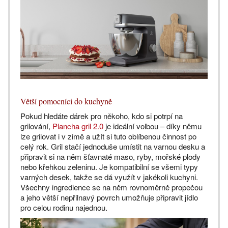
Větší pomocníci do kuchyně
Pokud hledáte dárek pro někoho, kdo si potrpí na
grilování,
Plancha gril 2.0
je ideální volbou – díky němu
lze grilovat i v zimě a užít si tuto oblíbenou činnost po
celý rok. Gril stačí jednoduše umístit na varnou desku a
připravit si na něm šťavnaté maso, ryby, mořské plody
nebo křehkou zeleninu. Je kompatibilní se všemi typy
varných desek, takže se dá využít v jakékoli kuchyni.
Všechny ingredience se na něm rovnoměrně propečou
a jeho větší nepřilnavý povrch umožňuje připravit jídlo
pro celou rodinu najednou.