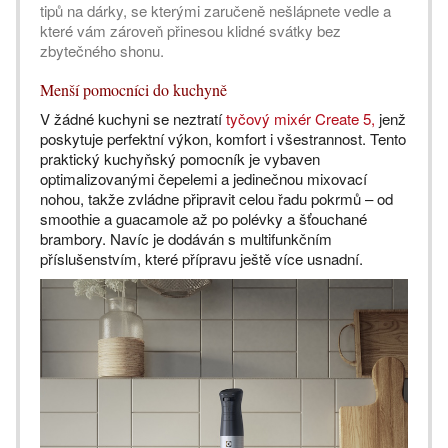
tipů na dárky, se kterými zaručeně nešlápnete vedle a
které vám zároveň přinesou klidné svátky bez
zbytečného shonu.
Menší pomocníci do kuchyně
V žádné kuchyni se neztratí
tyčový mixér Create 5,
jenž
poskytuje perfektní výkon, komfort i všestrannost. Tento
praktický kuchyňský pomocník je vybaven
optimalizovanými čepelemi a jedinečnou mixovací
nohou, takže zvládne připravit celou řadu pokrmů – od
smoothie a guacamole až po polévky a šťouchané
brambory. Navíc je dodáván s multifunkčním
příslušenstvím, které přípravu ještě více usnadní.