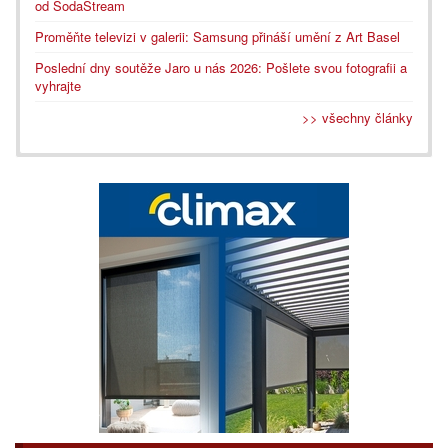
od SodaStream
Proměňte televizi v galerii: Samsung přináší umění z Art Basel
Poslední dny soutěže Jaro u nás 2026: Pošlete svou fotografii a
vyhrajte
>> všechny články