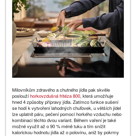
Milovníkům zdravého a chutného jídla pak skvěle
poslouží
horkovzdušná fritéza 800
, která umožňuje
hned 4 způsoby přípravy jídla. Zatímco funkce sušení
se hodí k vytvoření lahodných chuťovek, u větších jídel
lze uplatnit páru, pečení pomocí horkého vzduchu nebo
kombinaci těchto dvou variant. Během vaření je také
možné využít až o 90 % méně tuku a tím snížit
kalorickou hodnotu jídla až o polovinu, aniž by pokrmy