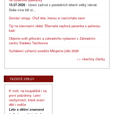
15.07.2026
- Uzení zažívá v posledních letech velký návrat.
Stále více lidí si...
Domácí sirupy: Chuť léta, kterou si namícháte sami
Tip na slavnostní oběd: Šťavnatá vepřová panenka s pečenou
kaší
Objevte svět grilování a zahradního vybavení v Zahradním
centru Vladeko Tachlovice
Vyhlášení výherců soutěže Milujeme jídlo 2026
>> všechny články
TRŽIŠTĚ ZPRÁV
K moři, na koupaliště i na
první prázdniny. Letní
nezbytnosti, které ocení
děti i rodiče
Léto s dětmi znamená