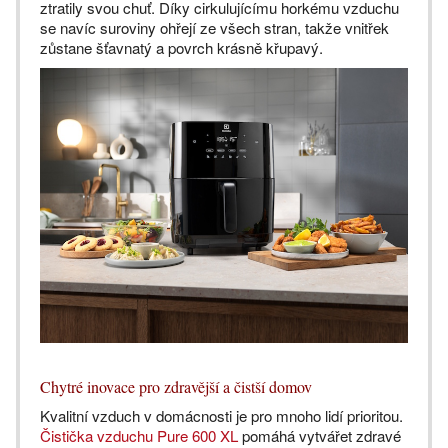
ztratily svou chuť. Díky cirkulujícímu horkému vzduchu
se navíc suroviny ohřejí ze všech stran, takže vnitřek
zůstane šťavnatý a povrch krásně křupavý.
Chytré inovace pro zdravější a čistší domov
Kvalitní vzduch v domácnosti je pro mnoho lidí prioritou.
Čistička vzduchu Pure 600 XL
pomáhá vytvářet zdravé