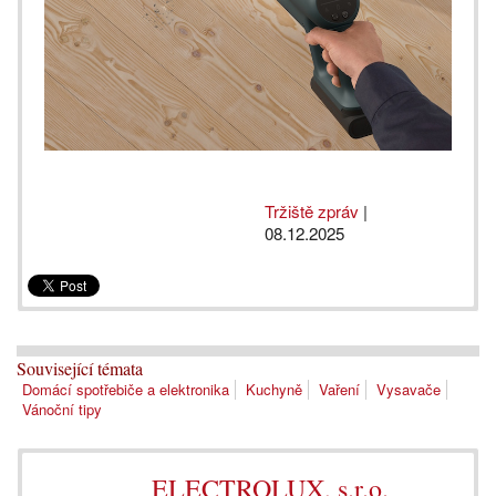
Tržiště zpráv
|
08.12.2025
Související témata
Domácí spotřebiče a elektronika
Kuchyně
Vaření
Vysavače
Vánoční tipy
ELECTROLUX, s.r.o.