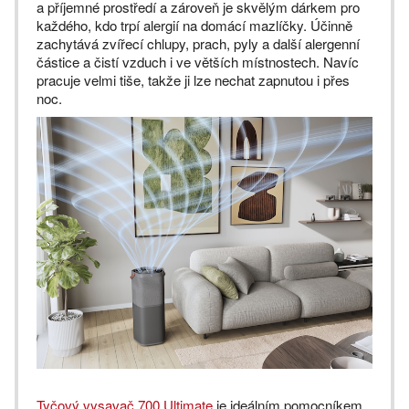
a příjemné prostředí a zároveň je skvělým dárkem pro
každého, kdo trpí alergií na domácí mazlíčky. Účinně
zachytává zvířecí chlupy, prach, pyly a další alergenní
částice a čistí vzduch i ve větších místnostech. Navíc
pracuje velmi tiše, takže ji lze nechat zapnutou i přes
noc.
Tyčový vysavač 700 Ultimate
je ideálním pomocníkem