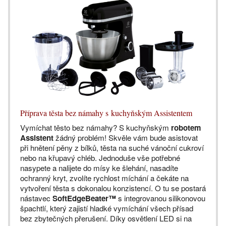
Příprava těsta bez námahy s kuchyňským Assistentem
Vymíchat těsto bez námahy? S kuchyňským
robotem
Assistent
žádný problém! Skvěle vám bude asistovat
při hnětení pěny z bílků, těsta na suché vánoční cukroví
nebo na křupavý chléb. Jednoduše vše potřebné
nasypete a nalijete do mísy ke šlehání, nasadíte
ochranný kryt, zvolíte rychlost míchání a čekáte na
vytvoření těsta s dokonalou konzistencí. O tu se postará
nástavec
SoftEdgeBeater™
s integrovanou silikonovou
špachtlí, který zajistí hladké vymíchání všech přísad
bez zbytečných přerušení. Díky osvětlení LED si na