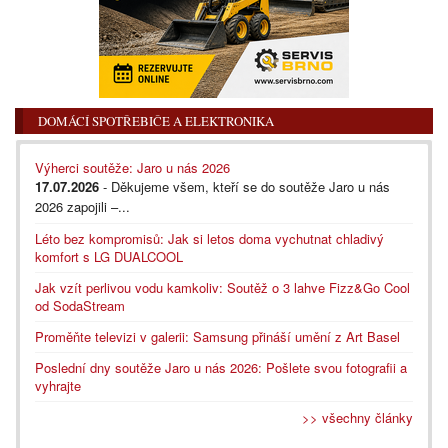
DOMÁCÍ SPOTŘEBIČE A ELEKTRONIKA
Výherci soutěže: Jaro u nás 2026
17.07.2026
- Děkujeme všem, kteří se do soutěže Jaro u nás
2026 zapojili –...
Léto bez kompromisů: Jak si letos doma vychutnat chladivý
komfort s LG DUALCOOL
Jak vzít perlivou vodu kamkoliv: Soutěž o 3 lahve Fizz&Go Cool
od SodaStream
Proměňte televizi v galerii: Samsung přináší umění z Art Basel
Poslední dny soutěže Jaro u nás 2026: Pošlete svou fotografii a
vyhrajte
>> všechny články