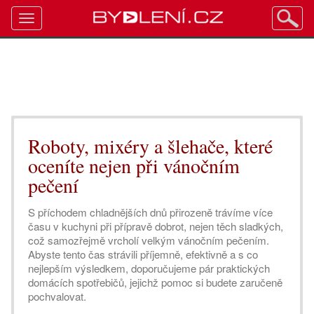
Toggle
navigation
Roboty, mixéry a šlehače, které
oceníte nejen při vánočním
pečení
S příchodem chladnějších dnů přirozeně trávíme více
času v kuchyni při přípravě dobrot, nejen těch sladkých,
což samozřejmě vrcholí velkým vánočním pečením.
Abyste tento čas strávili příjemně, efektivně a s co
nejlepším výsledkem, doporučujeme pár praktických
domácích spotřebičů, jejichž pomoc si budete zaručeně
pochvalovat.