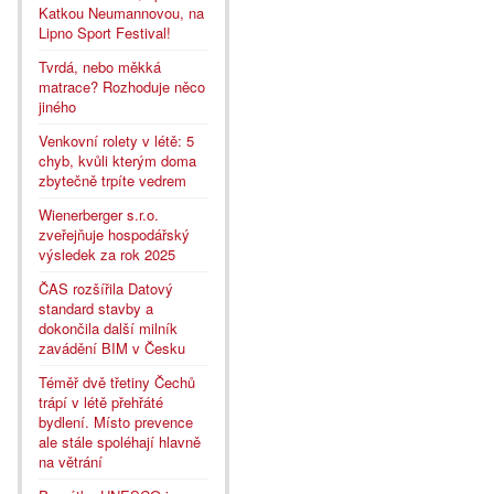
Katkou Neumannovou, na
Lipno Sport Festival!
Tvrdá, nebo měkká
matrace? Rozhoduje něco
jiného
Venkovní rolety v létě: 5
chyb, kvůli kterým doma
zbytečně trpíte vedrem
Wienerberger s.r.o.
zveřejňuje hospodářský
výsledek za rok 2025
ČAS rozšířila Datový
standard stavby a
dokončila další milník
zavádění BIM v Česku
Téměř dvě třetiny Čechů
trápí v létě přehřáté
bydlení. Místo prevence
ale stále spoléhají hlavně
na větrání