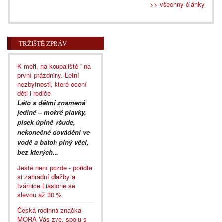
>> všechny články
TRŽIŠTĚ ZPRÁV
K moři, na koupaliště i na
první prázdniny. Letní
nezbytnosti, které ocení
děti i rodiče
Léto s dětmi znamená
jediné – mokré plavky,
písek úplně všude,
nekonečné dovádění ve
vodě a batoh plný věcí,
bez kterých...
Ještě není pozdě - pořiďte
si zahradní dlažby a
tvárnice Liastone se
slevou až 30 %
Česká rodinná značka
MORA Vás zve, spolu s