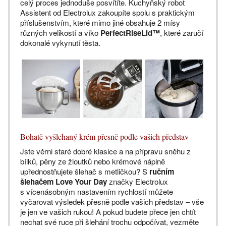
celý proces jednoduše posvítíte. Kuchyňský robot
Assistent od Electrolux zakoupíte spolu s praktickým
příslušenstvím, které mimo jiné obsahuje 2 mísy
různých velikostí a víko
PerfectRiseLid™
, které zaručí
dokonalé vykynutí těsta.
Bohatě vyšlehaný krém přesně podle vašich představ
Jste věrni staré dobré klasice a na přípravu sněhu z
bílků, pěny ze žloutků nebo krémové náplně
upřednostňujete šlehač s metličkou? S
ručním
šlehačem Love Your Day
značky Electrolux
s vícenásobným nastavením rychlostí můžete
vyčarovat výsledek přesně podle vašich představ – vše
je jen ve vašich rukou! A pokud budete přece jen chtít
nechat své ruce při šlehání trochu odpočívat, vezměte