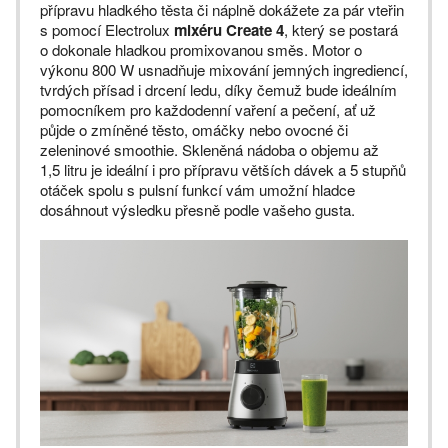
přípravu hladkého těsta či náplně dokážete za pár vteřin
s pomocí Electrolux
mixéru Create 4
, který se postará
o dokonale hladkou promixovanou směs. Motor o
výkonu 800 W usnadňuje mixování jemných ingrediencí,
tvrdých přísad i drcení ledu, díky čemuž bude ideálním
pomocníkem pro každodenní vaření a pečení, ať už
půjde o zmíněné těsto, omáčky nebo ovocné či
zeleninové smoothie. Skleněná nádoba o objemu až
1,5 litru je ideální i pro přípravu větších dávek a 5 stupňů
otáček spolu s pulsní funkcí vám umožní hladce
dosáhnout výsledku přesně podle vašeho gusta.