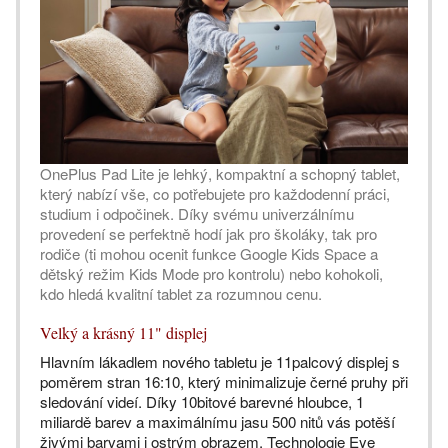
OnePlus Pad Lite je lehký, kompaktní a schopný tablet,
který nabízí vše, co potřebujete pro každodenní práci,
studium i odpočinek. Díky svému univerzálnímu
provedení se perfektně hodí jak pro školáky, tak pro
rodiče (ti mohou ocenit funkce Google Kids Space a
dětský režim Kids Mode pro kontrolu) nebo kohokoli,
kdo hledá kvalitní tablet za rozumnou cenu.
Velký a krásný 11" displej
Hlavním lákadlem nového tabletu je 11palcový displej s
poměrem stran 16:10, který minimalizuje černé pruhy při
sledování videí. Díky 10bitové barevné hloubce, 1
miliardě barev a maximálnímu jasu 500 nitů vás potěší
živými barvami i ostrým obrazem. Technologie Eye