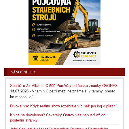
VÁNOČNÍ TIPY
Soutěž o 2× Vitamin C 500 PureWay od české značky OVONEX
13.07.2026
- Vitamin C patří mezi nejznámější vitaminy, přesto
ho mnoho lidí...
Divoká hra: Když reality show rozehraje víc než jen boj o přežití
Kniha na dovolenou? Severský Ostrov vás nepustí až do
poslední stránky
Julie Caplinová přichází s novinkou Penzion v Portugalsku