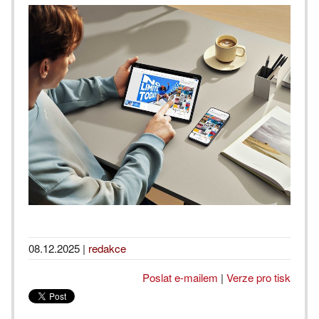
08.12.2025
|
redakce
Poslat e-mailem
|
Verze pro tisk