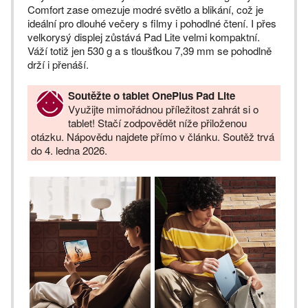
Comfort zase omezuje modré světlo a blikání, což je
ideální pro dlouhé večery s filmy i pohodlné čtení. I přes
velkorysý displej zůstává Pad Lite velmi kompaktní.
Váží totiž jen 530 g a s tloušťkou 7,39 mm se pohodlně
drží i přenáší.
Soutěžte o tablet OnePlus Pad Lite
Využijte mimořádnou příležitost zahrát si o
tablet! Stačí zodpovědět níže přiloženou
otázku. Nápovědu najdete přímo v článku. Soutěž trvá
do 4. ledna 2026.