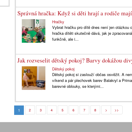
Správná hračka: Když si děti hrají a rodiče maj
Hračky
Vybrat hračku pro dítě dnes není jen otázkou c
hračka dítěti skutečně dává, jak je zpracovaná
funkčně, ale i...
Jak rozveselit dětský pokoj? Barvy dokážou div
Dětský pokoj
Dětský pokoj si zaslouží občas osvěžit. A nem
víkend a pár plechovek barev Balakryl a Prima
barevné oblouky, se kterými...
1
2
3
4
5
6
7
8
>
>>