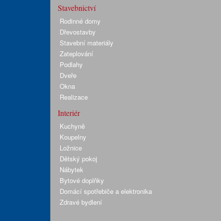
Stavebnictví
Rodinné domy
Dřevostavby
Stavební materiály
Zateplování
Podlahy
Dveře
Okna
Realizace
Interiér
Kuchyně
Koupelny
Ložnice
Dětský pokoj
Nábytek
Bytové doplňky
Domácí spotřebiče a elektronika
Zdravé bydlení