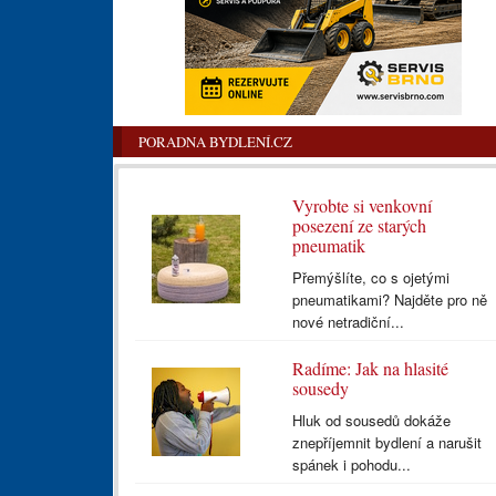
PORADNA BYDLENÍ.CZ
Vyrobte si venkovní
posezení ze starých
pneumatik
Přemýšlíte, co s ojetými
pneumatikami? Najděte pro ně
nové netradiční...
Radíme: Jak na hlasité
sousedy
Hluk od sousedů dokáže
znepříjemnit bydlení a narušit
spánek i pohodu...