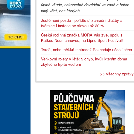
úplně všude, nekonečné dovádění ve vodě a batoh
plný věcí, bez kterých...
Ještě není pozdě - pořiďte si zahradní dlažby a
tvárnice Liastone se slevou až 30 %
Česká rodinná značka MORA Vás zve, spolu s
Katkou Neumannovou, na Lipno Sport Festival!
Tvrdá, nebo měkká matrace? Rozhoduje něco jiného
Venkovní rolety v létě: 5 chyb, kvůli kterým doma
zbytečně trpíte vedrem
>> všechny zprávy