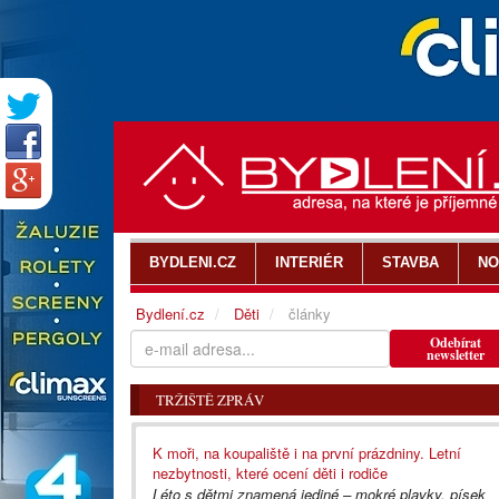
BYDLENI.CZ
INTERIÉR
STAVBA
NO
Bydlení.cz
Děti
články
Odebírat
newsletter
TRŽIŠTĚ ZPRÁV
K moři, na koupaliště i na první prázdniny. Letní
nezbytnosti, které ocení děti i rodiče
Léto s dětmi znamená jediné – mokré plavky, písek