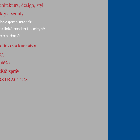
hitektura, design, styl
ly a seriály
bavujeme interiér
aktická moderní kuchyně
plo v domě
dlínkova kuchařka
og
utěže
iště zpráv
BSTRACT.CZ