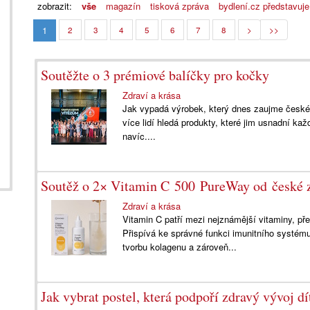
zobrazit:
vše
magazín
tisková zpráva
bydlení.cz představuje
1
2
3
4
5
6
7
8
>
>>
Soutěžte o 3 prémiové balíčky pro kočky
Zdraví a krása
Jak vypadá výrobek, který dnes zaujme české 
více lidí hledá produkty, které jim usnadní kaž
navíc....
Soutěž o 2× Vitamin C 500 PureWay od česk
Zdraví a krása
Vitamin C patří mezi nejznámější vitaminy, př
Přispívá ke správné funkci imunitního systém
tvorbu kolagenu a zároveň...
Jak vybrat postel, která podpoří zdravý vývoj dí