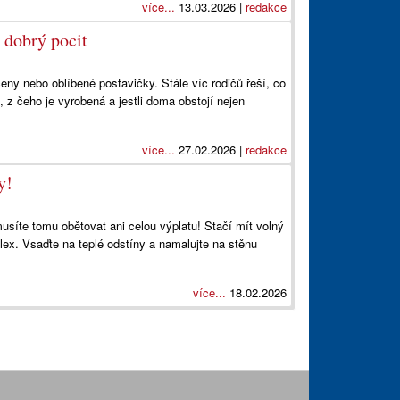
více...
13.03.2026 |
redakce
í dobrý pocit
eny nebo oblíbené postavičky. Stále víc rodičů řeší, co
, z čeho je vyrobená a jestli doma obstojí nejen
více...
27.02.2026 |
redakce
y!
usíte tomu obětovat ani celou výplatu! Stačí mít volný
lex. Vsaďte na teplé odstíny a namalujte na stěnu
více...
18.02.2026