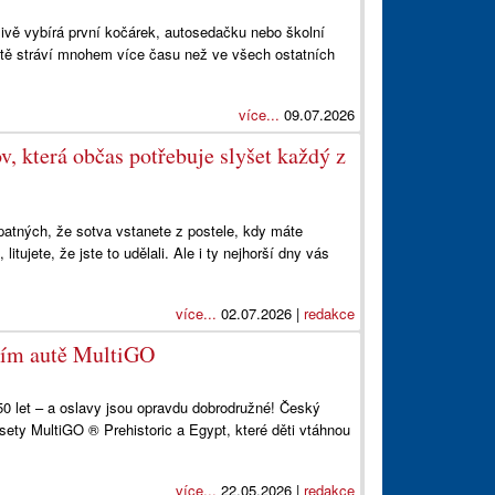
člivě vybírá první kočárek, autosedačku nebo školní
dítě stráví mnohem více času než ve všech ostatních
více...
09.07.2026
v, která občas potřebuje slyšet každý z
špatných, že sotva vstanete z postele, kdy máte
itujete, že jste to udělali. Ale i ty nejhorší dny vás
více...
02.07.2026 |
redakce
čním autě MultiGO
 50 let – a oslavy jsou opravdu dobrodružné! Český
ety MultiGO ® Prehistoric a Egypt, které děti vtáhnou
více...
22.05.2026 |
redakce