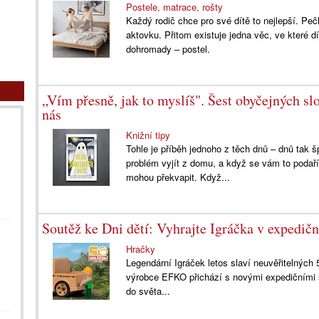
Postele, matrace, rošty
Každý rodič chce pro své dítě to nejlepší. Pe
aktovku. Přitom existuje jedna věc, ve které 
dohromady – postel.
„Vím přesně, jak to myslíš". Šest obyčejných slo
nás
Knižní tipy
Tohle je příběh jednoho z těch dnů – dnů tak 
problém vyjít z domu, a když se vám to podaří, l
mohou překvapit. Když...
Soutěž ke Dni dětí: Vyhrajte Igráčka v expedi
Hračky
Legendární Igráček letos slaví neuvěřitelných
výrobce EFKO přichází s novými expedičními s
do světa...