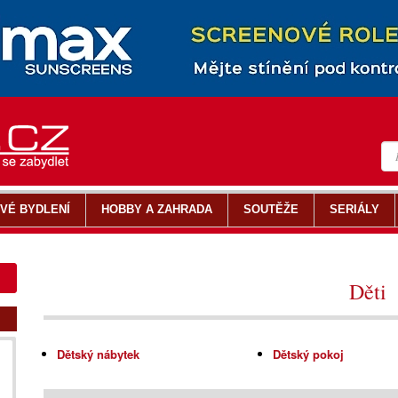
VÉ BYDLENÍ
HOBBY A ZAHRADA
SOUTĚŽE
SERIÁLY
Děti
Dětský nábytek
Dětský pokoj