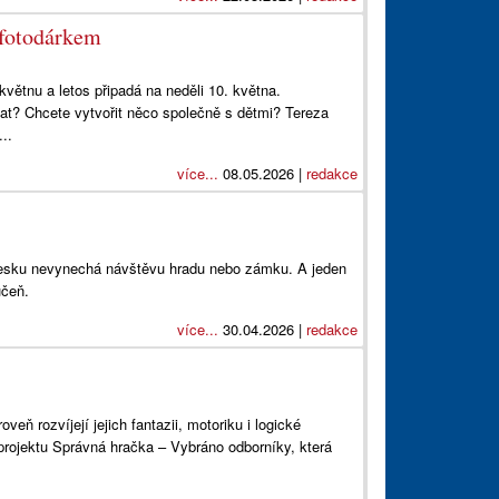
 fotodárkem
větnu a letos připadá na neděli 10. května.
at? Chcete vytvořit něco společně s dětmi? Tereza
..
více...
08.05.2026 |
redakce
 Česku nevynechá návštěvu hradu nebo zámku. A jeden
učeň.
více...
30.04.2026 |
redakce
veň rozvíjejí jejich fantazii, motoriku i logické
projektu Správná hračka – Vybráno odborníky, která