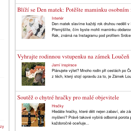
Blíží se Den matek: Potěšte maminku osobním
Interiér
Den matek slavíme každý rok druhou neděli v k
Přemýšlíte, čím byste mohli maminku obdarov
Rak, známá na Instagramu pod profilem Srdce.
Vyhrajte rodinnou vstupenku na zámek Loučeň
Jarní inspirace
Plánujete výlet? Mnoho rodin při cestách po
z těch, který stojí opravdu za to, je Zámek Lo
Soutěž o chytré hračky pro malé objevitele
Hračky
Hledáte hračky, které děti nejen zabaví, ale záro
myšlení? Právě takové vybírá odborná porota 
každoročně oceňuje...
azy