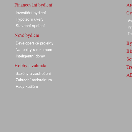
Financování bydlení
Arc
Cyk
Investiční bydlení
Hypoteční úvěry
Vy
Stavební spoření
Pr
Te
Nové bydlení
By
Developerské projekty
Na reality s rozumem
Bl
Inteligentní domy
So
Hobby a zahrada
Trž
Bazény a zastřešení
A
Zahradní architektura
Rady kutilům