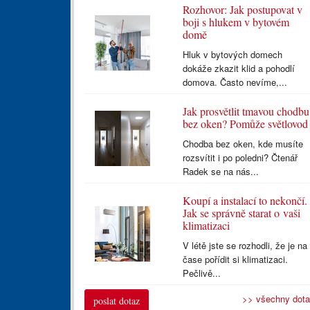
Rozhovor: Jak postupovat v
boji s hlukem v bytovém
domě
Hluk v bytových domech
dokáže zkazit klid a pohodlí
domova. Často nevíme,...
Jak prosvětlit tmavou chodbu
bez oken? Pomůže světlovod
Chodba bez oken, kde musíte
rozsvítit i po poledni? Čtenář
Radek se na nás...
Koupí a instalací to nekončí.
Jak se správně starat o vaši
klimatizaci
V létě jste se rozhodli, že je na
čase pořídit si klimatizaci.
Pečlivě...
>> všechny dot
poslat dotaz