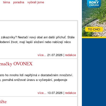
téma
poradna
vybrali jsme
zákazníky? Nestačí nový obal ani další příchuť. Stále
dodenní život, mají lepší složení nebo nabízejí něco
více...
21.07.2026 |
redakce
é značky OVONEX
esto ho mnoho lidí nepřijímá v dostatečném množství.
u, pomáhá snižovat únavu a vyčerpání, podporuje
více...
13.07.2026 |
redakce
těte