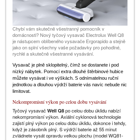
Chybí vám skutečně všestranný pomocník v
domácnosti? Nový tyčový vysavač Electrolux Well Q8
je nástupcem oblíbeného vysavače Ergorapido a stejně
jako on splní všechny vaše požadavky pro pohodlné,
rychlé a skutečně všestranné vysávání.
Vysavač je plně sklopitelný, čímž se dostanete i pod
nízký nábytek. Pomocí extra dlouhé štěrbinové hubice
můžete vysávat i ve výškách. S odnímatelnou ruční
jednotkou a dlouhou výdrží baterie vás navíc nebude nic
limitovat.
Nekompromisní výkon po celou dobu vysávání
Tyčový vysavač
Well Q8
po celou dobu úklidu nabízí
nekompromisní výkon. Axiální cyklonová technologie
zajistí plný výkon po celou dobu úklidu, dokonce i tehdy,
když je zásobník plný. S výdrží baterie až 55 minut
zvládnete vysát opravdu velkou plochu (model WQ81-