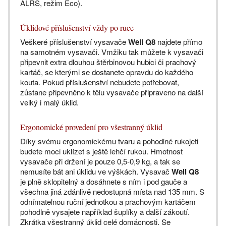
ALRS, režim Eco).
Úklidové příslušenství vždy po ruce
Veškeré příslušenství vysavače
Well Q8
najdete přímo
na samotném vysavači. Vmžiku tak můžete k vysavači
připevnit extra dlouhou štěrbinovou hubici či prachový
kartáč, se kterými se dostanete opravdu do každého
kouta. Pokud příslušenství nebudete potřebovat,
zůstane připevněno k tělu vysavače připraveno na další
velký i malý úklid.
Ergonomické provedení pro všestranný úklid
Díky svému ergonomickému tvaru a pohodlné rukojeti
budete moci uklízet s ještě lehčí rukou. Hmotnost
vysavače při držení je pouze 0,5-0,9 kg, a tak se
nemusíte bát ani úklidu ve výškách. Vysavač
Well Q8
je plně sklopitelný a dosáhnete s ním i pod gauče a
všechna jiná zdánlivě nedostupná místa nad 135 mm. S
odnímatelnou ruční jednotkou a prachovým kartáčem
pohodlně vysajete například šuplíky a další zákoutí.
Zkrátka všestranný úklid celé domácnosti. Se