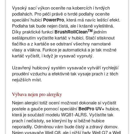
Vysoký sací výkon oceníte na kobercích i tvrdých
podlahách. Pro péči právě o tvrdé podlahy oceníte
speciální hubici
PowerPro
, která má navíc lešticí efekt.
Podlaha tak bude nejen čistá, ale i krásně vyleštěná.
TM
Díky praktické funkci
BrushRollClean
jedním
sešlápnutím vyčistíte kartáč v hubici. Stačí stisknout
tlačítko a z kartáče se odstraní všechny namotané
vlasy a vlákna. Funkce je automatická a je tak možné
kartáč vyčistit, i když je vysavač vypnutý.
Uzavřený hubicový systém vysavače vytváří rychlejší
proudění vzduchu a efektivně tak vysaje prach i z těch
nejužších míst.
Výbava nejen pro alergiky
Nejen alergici totiž ocení možnost dokonale si vyčistit
postele a gauče pomocí speciální
BedPro UV+
hubice,
která je součástí modelu WQ81-ALRS. Vyčistíte tak
prach i nečistoty, se kterými by si běžné hubice
neporadily. Odměnou vám bude čistý a zdravý domov.
Nejen vysavače Well Q8, ale i nižší řady Well Q7 a Well