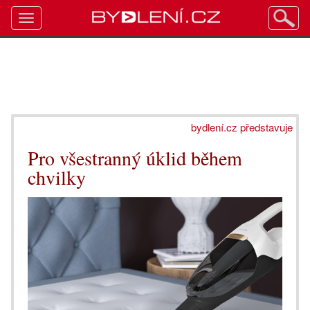
Toggle
navigation
bydlení.cz představuje
Pro všestranný úklid během
chvilky