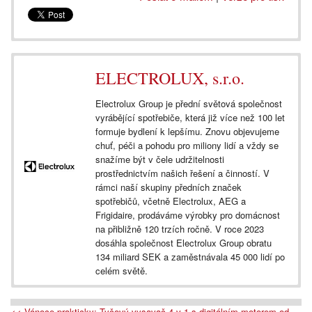
ELECTROLUX, s.r.o.
Electrolux Group je přední světová společnost
vyrábějící spotřebiče, která již více než 100 let
formuje bydlení k lepšímu. Znovu objevujeme
chuť, péči a pohodu pro miliony lidí a vždy se
snažíme být v čele udržitelnosti
prostřednictvím našich řešení a činností. V
rámci naší skupiny předních značek
spotřebičů, včetně Electrolux, AEG a
Frigidaire, prodáváme výrobky pro domácnost
na přibližně 120 trzích ročně. V roce 2023
dosáhla společnost Electrolux Group obratu
134 miliard SEK a zaměstnávala 45 000 lidí po
celém světě.
<< Vánoce prakticky: Tyčový vysavač 4 v 1 s digitálním motorem od