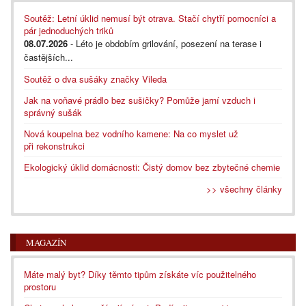
Soutěž: Letní úklid nemusí být otrava. Stačí chytří pomocníci a
pár jednoduchých triků
08.07.2026
- Léto je obdobím grilování, posezení na terase i
častějších...
Soutěž o dva sušáky značky Vileda
Jak na voňavé prádlo bez sušičky? Pomůže jarní vzduch i
správný sušák
Nová koupelna bez vodního kamene: Na co myslet už
při rekonstrukci
Ekologický úklid domácnosti: Čistý domov bez zbytečné chemie
>> všechny články
MAGAZÍN
Máte malý byt? Díky těmto tipům získáte víc použitelného
prostoru