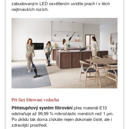
zabudovaným LED osvětlením uvidíte prach i v těch
nejtmavších rozích.
Pět fází filtrování vzduchu
Pětistupňový systém filtrování
přes materiál E10
odstraňuje až 99,99 % mikročástic menších než 1 µm.
Po úklidu tak doma získáte nejen dokonale čisté, ale i
zdravější prostředí.