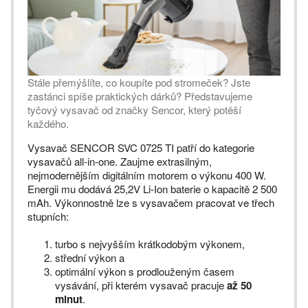
Stále přemýšlíte, co koupíte pod stromeček? Jste
zastánci spíše praktických dárků? Představujeme
tyčový vysavač od značky Sencor, který potěší
každého.
Vysavač SENCOR SVC 0725 TI patří do kategorie
vysavačů all-in-one. Zaujme extrasilným,
nejmodernějším digitálním motorem o výkonu 400 W.
Energii mu dodává 25,2V Li-Ion baterie o kapacitě 2 500
mAh. Výkonnostně lze s vysavačem pracovat ve třech
stupních:
turbo s nejvyšším krátkodobým výkonem,
střední výkon a
optimální výkon s prodlouženým časem
vysávání, při kterém vysavač pracuje
až 50
minut
.