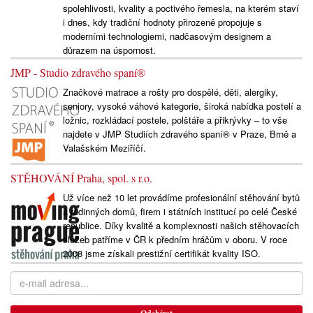
spolehlivosti, kvality a poctivého řemesla, na kterém staví
i dnes, kdy tradiční hodnoty přirozeně propojuje s
moderními technologiemi, nadčasovým designem a
důrazem na úspornost.
JMP - Studio zdravého spaní®
Značkové matrace a rošty pro dospělé, děti, alergiky,
seniory, vysoké váhové kategorie, široká nabídka postelí a
ložnic, rozkládací postele, polštáře a přikrývky – to vše
najdete v JMP Studiích zdravého spaní® v Praze, Brně a
Valašském Meziříčí.
STĚHOVÁNÍ Praha, spol. s r.o.
Už více než 10 let provádíme profesionální stěhování bytů
a rodinných domů, firem i státních institucí po celé České
republice. Díky kvalitě a komplexnosti našich stěhovacích
služeb patříme v ČR k předním hráčům v oboru. V roce
2008 jsme získali prestižní certifikát kvality ISO.