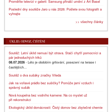
Proměňte televizi v galerii: Samsung přináší umění z Art Basel
Poslední dny soutěže Jaro u nás 2026: Pošlete svou fotografii a
vyhrajte
>> všechny články
ÚKLID, ODVOZ, ČIŠTĚNÍ
Soutěž: Letní úklid nemusí být otrava. Stačí chytří pomocníci a
pár jednoduchých triků
08.07.2026
- Léto je obdobím grilování, posezení na terase i
častějších...
Soutěž o dva sušáky značky Vileda
Jak na voňavé prádlo bez sušičky? Pomůže jarní vzduch i
správný sušák
Nová koupelna bez vodního kamene: Na co myslet už
při rekonstrukci
Ekologický úklid domácnosti: Čistý domov bez zbytečné chemie