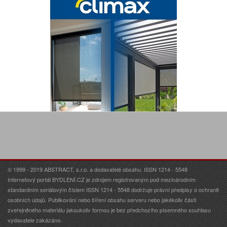
© 1999 - 2019 ABSTRACT, s.r.o. a dodavatelé obsahu. ISSN 1214 - 5548
Internetový portál BYDLENÍ.CZ je zdrojem registrovaným pod mezinárodním
standardním seriálovým číslem ISSN 1214 - 5548 dodržuje právní předpisy o ochraně
osobních údajů. Publikování nebo šíření obsahu serveru nebo jakékoliv části
zveřejněného materiálu jakoukoliv formou je bez předchozího písemného souhlasu
vydavatele zakázáno.