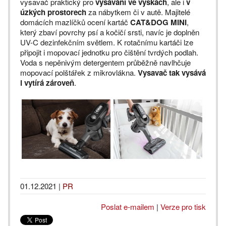
vysavač praktický pro
vysávání ve výškách
, ale i
v
úzkých prostorech
za nábytkem či v autě. Majitelé
domácích mazlíčků ocení kartáč
CAT&DOG MINI
,
který zbaví povrchy psí a kočičí srsti, navíc je doplněn
UV-C dezinfekčním světlem. K rotačnímu kartáči lze
připojit i mopovací jednotku pro čištění tvrdých podlah.
Voda s nepěnivým detergentem průběžně navlhčuje
mopovací polštářek z mikrovlákna.
Vysavač tak vysává
i vytírá zároveň
.
01.12.2021
|
PR
Poslat e-mailem
|
Verze pro tisk