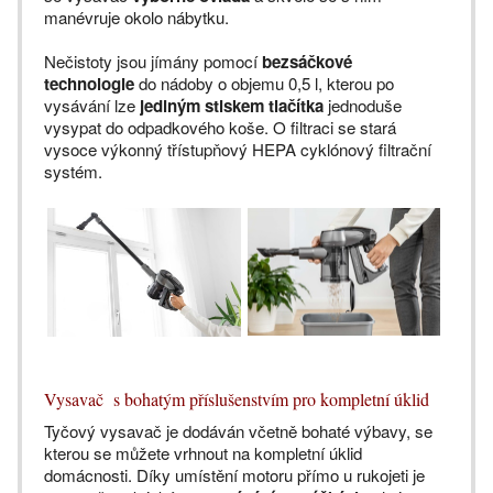
manévruje okolo nábytku.
Nečistoty jsou jímány pomocí
bezsáčkové
technologie
do nádoby o objemu 0,5 l, kterou po
vysávání lze
jediným stiskem tlačítka
jednoduše
vysypat do odpadkového koše. O filtraci se stará
vysoce výkonný třístupňový HEPA cyklónový filtrační
systém.
Vysavač s bohatým příslušenstvím pro kompletní úklid
Tyčový vysavač je dodáván včetně bohaté výbavy, se
kterou se můžete vrhnout na kompletní úklid
domácnosti. Díky umístění motoru přímo u rukojeti je