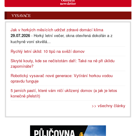
Odebírat
newsletter
VYSAVAČE
Jak v horkých měsících udržet zdravé domácí klima
29.07.2026
- Horký letní večer, okna otevřená dokořán a z
kuchyně voní skvělá...
Rychlý letní úklid: 10 tipů na svěží domov
Skryté kouty, kde se nečistotám daří: Také na ně při úklidu
zapomínáte?
Robotický vysavač nové generace: Vytírání horkou vodou
opravdu funguje
5 jarních pastí, které vám ničí uklizený domov (a jak je letos
konečně přelstít)
>> všechny články