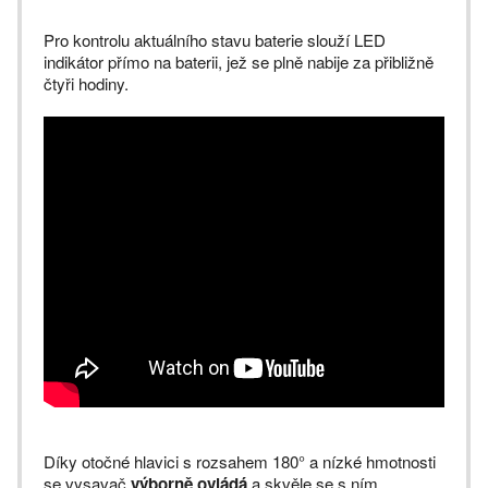
Pro kontrolu aktuálního stavu baterie slouží LED
indikátor přímo na baterii, jež se plně nabije za přibližně
čtyři hodiny.
Díky otočné hlavici s rozsahem 180° a nízké hmotnosti
se vysavač
výborně ovládá
a skvěle se s ním