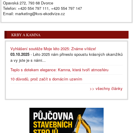
Opavská 272, 793 68 Dvorce
Telefon: +420 554 797 111, +420 554 797 147
Email: marketing@kvs-ekodivize.cz
KRBY A KAMNA
Vyhlášení soutěže Moje léto 2025: Známe vítěze!
03.10.2025
- Léto 2025 nám přineslo spoustu krásných okamžiků
a vy jste je s námi...
Teplo s dotekem elegance: Kamna, která tvoří atmosféru
10 důvodů, proč začít s domácím uzením
>> všechny články