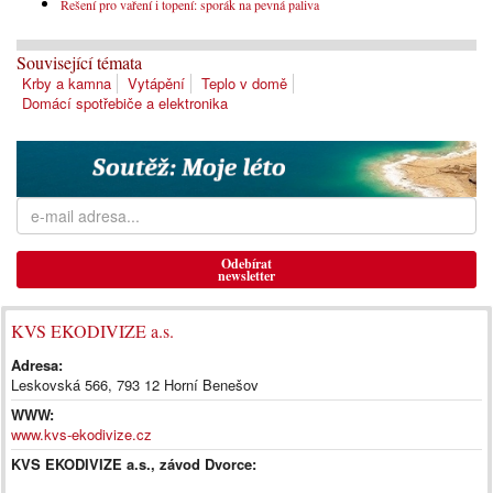
Řešení pro vaření i topení: sporák na pevná paliva
Související témata
Krby a kamna
Vytápění
Teplo v domě
Domácí spotřebiče a elektronika
Odebírat
newsletter
KVS EKODIVIZE a.s.
Adresa:
Leskovská 566, 793 12 Horní Benešov
WWW:
www.kvs-ekodivize.cz
KVS EKODIVIZE a.s., závod Dvorce: