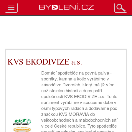
Toggle
navigation
KVS EKODIVIZE a.s.
Domácí spotřebiče na pevná paliva -
sporáky, kamna a kotle vyrábíme v
závodě ve Dvorcích, který má již více
než stoletou historii a dnes patří
společnosti KVS EKODIVIZE a.s. Tento
sortiment vyrábíme v současné době v
osmi typových řadách a dodáváme pod
značkou KVS MORAVIA do
velkoobchodních a maloobchodních sítí
v celé České republice. Tyto spotřebiče
pracují na principu spalování pevných