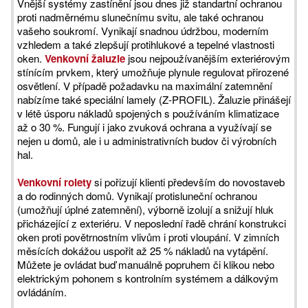
Vnější systémy zastínění jsou dnes již standartní ochranou
proti nadměrnému slunečnímu svitu, ale také ochranou
vašeho soukromí. Vynikají snadnou údržbou, moderním
vzhledem a také zlepšují protihlukové a tepelné vlastnosti
oken.
Venkovní žaluzie
jsou nejpoužívanějším exteriérovým
stínícím prvkem, který umožňuje plynule regulovat přirozené
osvětlení. V případě požadavku na maximální zatemnění
nabízíme také speciální lamely (Z-PROFIL). Žaluzie přinášejí
v létě úsporu nákladů spojených s používáním klimatizace
až o 30 %. Fungují i jako zvuková ochrana a využívají se
nejen u domů, ale i u administrativních budov či výrobních
hal.
Venkovní rolety
si pořizují klienti především do novostaveb
a do rodinných domů. Vynikají protisluneční ochranou
(umožňují úplné zatemnění), výborně izolují a snižují hluk
přicházející z exteriéru. V neposlední řadě chrání konstrukci
oken proti povětrnostním vlivům i proti vloupání. V zimních
měsících dokážou uspořit až 25 % nákladů na vytápění.
Můžete je ovládat buď manuálně popruhem či klikou nebo
elektrickým pohonem s kontrolním systémem a dálkovým
ovládáním.