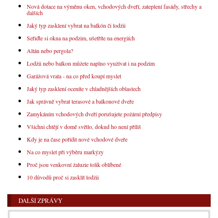
Nová dotace na výměnu oken, vchodových dveří, zateplení fasády, střechy a
dalších
Jaký typ zasklení vybrat na balkón či lodžii
Seřiďte si okna na podzim, ušetříte na energiích
Altán nebo pergola?
Lodžii nebo balkon můžete naplno využívat i na podzim
Garážová vrata - na co před koupí myslet
Jaký typ zasklení oceníte v chladnějších oblastech
Jak správně vybrat terasové a balkonové dveře
Zamykáním vchodových dveří porušujete požární předpisy
Všichni chtějí v domě světlo, dokud ho není příliš
Kdy je na čase pořídit nové vchodové dveře
Na co myslet při výběru markýzy
Proč jsou venkovní žaluzie tolik oblíbené
10 důvodů proč si zasklít lodžii
DALŠÍ ZPRÁVY