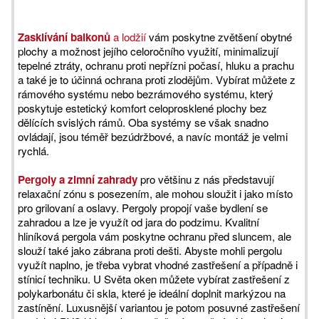
oken, s.r.o.
screenovými roletami | Zdroj:
Svět oken, s.r.o.
Zasklívání balkonů
a lodžií
vám poskytne zvětšení obytné
plochy a možnost jejího celoročního využití, minimalizují
tepelné ztráty, ochranu proti nepřízni počasí, hluku a prachu
a také je to účinná ochrana proti zlodějům. Vybírat můžete z
rámového systému nebo bezrámového systému, který
poskytuje estetický komfort celoprosklené plochy bez
dělících svislých rámů. Oba systémy se však snadno
ovládají, jsou téměř bezúdržbové, a navíc montáž je velmi
rychlá.
Pergoly a zimní zahrady
pro většinu z nás představují
relaxační zónu s posezením, ale mohou sloužit i jako místo
pro grilovaní a oslavy. Pergoly propojí vaše bydlení se
zahradou a lze je využít od jara do podzimu. Kvalitní
hliníková pergola vám poskytne ochranu před sluncem, ale
slouží také jako zábrana proti dešti. Abyste mohli pergolu
využít naplno, je třeba vybrat vhodné zastřešení a případně i
stínicí techniku. U Světa oken můžete vybírat zastřešení z
polykarbonátu či skla, které je ideální doplnit markýzou na
zastínění. Luxusnější variantou je potom posuvné zastřešení