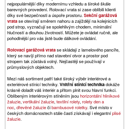
nejpopulárnější díky modernímu vzhledu a široké škále
barevných provedení. Rolovací vrata si zase oblíbili klienti
díky své bezpečnosti a úspoře prostoru.
Sekční garážová
vrata
se otevírají směrem nahoru a zajíždějí na kolejnicích
pod strop, vyznačují se spolehlivým chodem, minimální
hlučností a dlouhou životností. Můžete je ovládat ručně, ale
pohodlnější pro vás jistě bude dálkové ovládání.
Rolovací garážová vrata
se skládají z lamelového pancíře,
který se navíjí přímo nad stavební otvor a prostor pod
stropem tak zůstává volný. Nejčastěji se používají v
průmyslových objektech.
Mezi náš sortiment patří také široký výběr interiérové a
exteriérové stínicí techniky.
Vnitřní stínicí technika
dokáže
krásně doladit váš interiér a přitom plnit svou hlavní funkci.
Oblíbeným interiérovým stíněním jsou
horizontální hliníkové
žaluzie
,
vertikální žaluzie
,
textilní rolety
,
rolety den a
noc
,
dřevěné žaluzie
či
bambusové roletky
. Své místo v
českých domácnostech stále časti získávají i elegantní
plisé
žaluzie
.