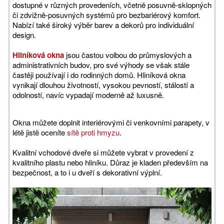
dostupné v různých provedeních, včetně posuvně-sklopných
či zdvižně-posuvných systémů pro bezbariérový komfort.
Nabízí také široký výběr barev a dekorů pro individuální
design.
Hliníková okna
jsou častou volbou do průmyslových a
administrativních budov, pro své výhody se však stále
častěji používají i do rodinných domů. Hliníková okna
vynikají dlouhou životností, vysokou pevností, stálostí a
odolností, navíc vypadají moderně až luxusně.
Okna můžete doplnit interiérovými či venkovními parapety, v
létě jistě oceníte
sítě proti hmyzu
.
Kvalitní vchodové dveře si můžete vybrat v provedení z
kvalitního plastu nebo hliníku. Důraz je kladen především na
bezpečnost, a to i u dveří s dekorativní výplní.