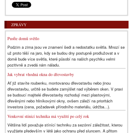
ZPRÁVY
Pusťte domů světlo
Podzim a zima jsou ve znamení šedi a nedostatku světla. Mnozí se
už proto těší na jaro, kdy se budou dny postupně prodlužovat a v
domě bude více světla, které působí na našich psychiku velmi
pozitivně a zvedá nám náladu.
Jak vybrat vhodná okna do dřevostavby
Ať již stavíte roubenku, montovanou dřevostavbu nebo jinou
dřevostavbu, určitě se budete zamýšlet nad výběrem oken. V praxi
se budoucí majitelé dřevostavby rozhodují mezi plastovými,
dřevěnými nebo hliníkovými okny, ovšem záleží na prioritách
investora (cena, požadavek přírodního materiálu, údržba...).
Venkovní stínící technika má využití po celý rok
Většina lidí považuje stínící techniku za sezónní záležitost, kterou
využijete především v létě jako ochranu před sluncem. A přitom