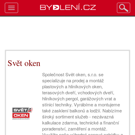
Toggle
navigation
Svět oken
Společnost Svět oken, s.r.o. se
specializuje na prodej a montáž
plastových a hliníkových oken,
terasových dveří, vchodových dveří,
hliníkových pergol, garážových vrat a
stínicí techniky. Vyrábíme a montujeme
také zasklení balkonů a lodžií. Nabízíme
široký sortiment služeb - nezávazná
kalkulace zdarma, technické a finanční
poradenství, zaměření a montáž.
Využijte naše výhodné cenové nabídky a