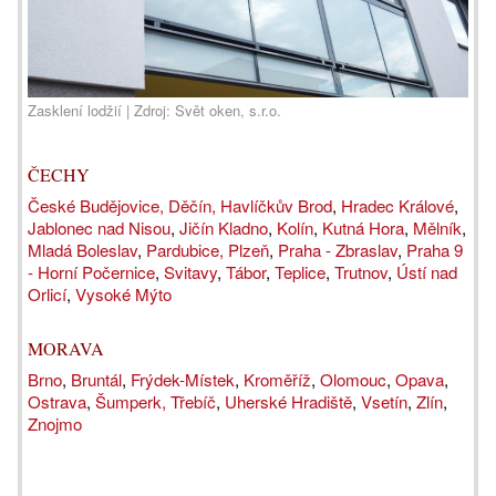
Zasklení lodžií | Zdroj: Svět oken, s.r.o.
ČECHY
České Budějovice,
Děčín
, Havlíčkův Brod
,
Hradec Králové
,
Jablonec nad Nisou
,
Jičín
Kladno
,
Kolín
,
Kutná Hora
,
Mělník
,
Mladá Boleslav
,
Pardubice,
Plzeň
,
Praha - Zbraslav
,
Praha 9
- Horní Počernice
,
Svitavy
,
Tábor
,
Teplice
,
Trutnov
,
Ústí nad
Orlicí
,
Vysoké Mýto
MORAVA
Brno
,
Bruntál
,
Frýdek-Místek
,
Kroměříž
,
Olomouc
,
Opava
,
Ostrava
,
Šumperk,
Třebíč
,
Uherské Hradiště
,
Vsetín
,
Zlín
,
Znojmo