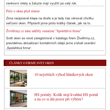
venkovní rolety a žaluzie mají využití po celý rok.
Péče o okna před zimou
Zima neúprosně klepe na dveře a je tedy čas věnovat chvilku
seřízení oken. Připravili jsme proto krátký článek, jak na to.
Živéfirmy.cz nám udělily označení "Spolehlivá firma"
Svět oken se nově zaregistroval v katalogu firem Živéfirmy.cz,
pravidelnou aktualizací kontaktních údajů jsme získali ocenění
„Spolehlivá firma“.
ČLÁNKY O FIRMĚ SVĚT OKEN
10 největších výhod hliníkových oken
HS portály: Kolik stojí kvalitní HS portál
a na co si dát pozor při výběru?