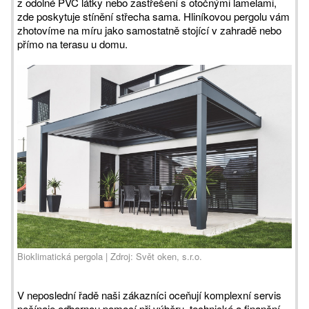
z odolné PVC látky nebo zastřešení s otočnými lamelami,
zde poskytuje stínění střecha sama. Hliníkovou pergolu vám
zhotovíme na míru jako samostatně stojící v zahradě nebo
přímo na terasu u domu.
Bioklimatická pergola | Zdroj: Svět oken, s.r.o.
V neposlední řadě naši zákazníci oceňují komplexní servis
počínaje odbornou pomocí při výběru, technické a finanční