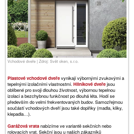
Vchodové dveře | Zdroj: Svět oken, s.r.o.
Plastové vchodové dveře
vynikají výbornými zvukovými a
tepelnými izolačními vlastnostmi.
Hliníkové dveře
jsou
oblíbené pro svoji dlouhou životnost, výbornou tepelnou
izolaci a bezchybnou funkčnost po dlouhá léta. Hodí se
především do velmi frekventovaných budov. Samozřejmou
součástí vchodových dveří jsou také doplňky (madla, kliky,
klepadla…).
Garážová vrata
nabízíme ve variantě sekčních nebo
rolovacích vrat. Sekční jsou u našich zákazníků