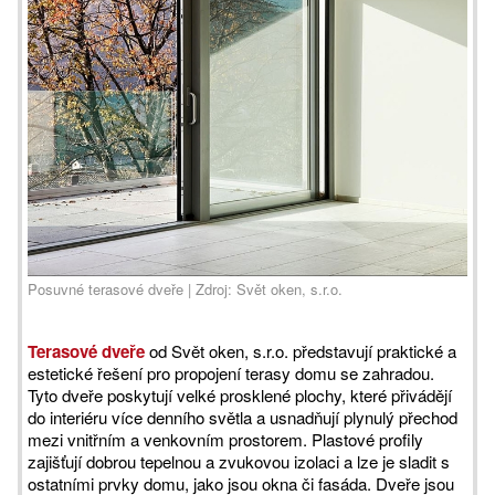
Posuvné terasové dveře | Zdroj: Svět oken, s.r.o.
Terasové dveře
od Svět oken, s.r.o. představují praktické a
estetické řešení pro propojení terasy domu se zahradou.
Tyto dveře poskytují velké prosklené plochy, které přivádějí
do interiéru více denního světla a usnadňují plynulý přechod
mezi vnitřním a venkovním prostorem. Plastové profily
zajišťují dobrou tepelnou a zvukovou izolaci a lze je sladit s
ostatními prvky domu, jako jsou okna či fasáda. Dveře jsou