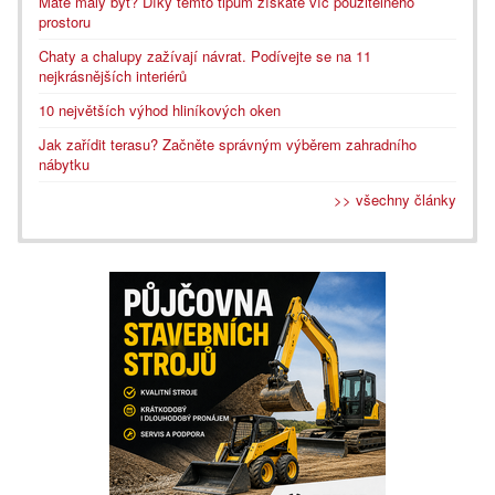
Máte malý byt? Díky těmto tipům získáte víc použitelného
prostoru
Chaty a chalupy zažívají návrat. Podívejte se na 11
nejkrásnějších interiérů
10 největších výhod hliníkových oken
Jak zařídit terasu? Začněte správným výběrem zahradního
nábytku
>> všechny články