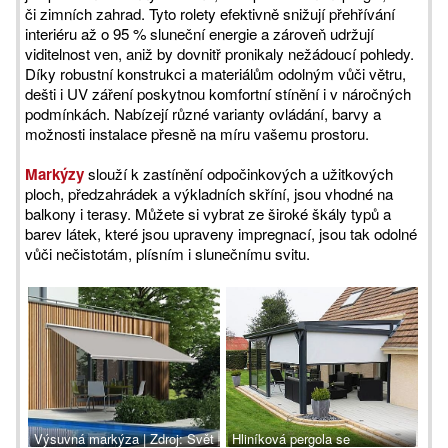
či zimních zahrad. Tyto rolety efektivně snižují přehřívání
interiéru až o 95 % sluneční energie a zároveň udržují
viditelnost ven, aniž by dovnitř pronikaly nežádoucí pohledy.
Díky robustní konstrukci a materiálům odolným vůči větru,
dešti i UV záření poskytnou komfortní stínění i v náročných
podmínkách. Nabízejí různé varianty ovládání, barvy a
možnosti instalace přesně na míru vašemu prostoru.
Markýzy
slouží k zastínění odpočinkových a užitkových
ploch, předzahrádek a výkladních skříní, jsou vhodné na
balkony i terasy. Můžete si vybrat ze široké škály typů a
barev látek, které jsou upraveny impregnací, jsou tak odolné
vůči nečistotám, plísním i slunečnímu svitu.
Výsuvná markýza | Zdroj: Svět
Hliníková pergola se