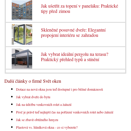
Jak ušetřit za topení v paneláku: Praktické
tipy před zimou
Skleněné posuvné dveře: Elegantní
propojení interiéru se zahradou
Jak vybrat ideální pergolu na terasu?
Praktický přehled typů a stínění
Další články o firmě Svět oken
Dotace na nová okna jsou teď dostupné i pro běžné domácnosti
Jak vybrat dveře do bytu
Jak na údržbu venkovních rolet a žaluzií
Proč je právě teď nejlepší čas na pořízení venkovních rolet nebo žaluzií
Jak se zbavit obtížného hmyzu
Plastová vs. hliníková okna - co si vyberete?