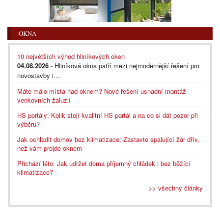
OKNA
10 největších výhod hliníkových oken
04.08.2026
- Hliníková okna patří mezi nejmodernější řešení pro
novostavby i...
Máte málo místa nad oknem? Nové řešení usnadní montáž
venkovních žaluzií
HS portály: Kolik stojí kvalitní HS portál a na co si dát pozor při
výběru?
Jak ochladit domov bez klimatizace: Zastavte spalující žár dřív,
než vám projde oknem
Přichází léto: Jak udržet doma příjemný chládek i bez běžící
klimatizace?
>> všechny články