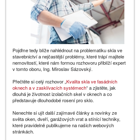
Pojďme tedy blíže nahlédnout na problematiku skla ve
stavebnictví a nejčastější problémy, které trápí majitele
nemovitostí, které nám formou rozhovoru přiblíží expert
v tomto oboru, Ing. Miroslav Sázovský.
Přečtěte si celý rozhovor „
Kvalita skla ve fasádních
oknech a v zasklívacích systémech
“ a zjistěte, jak
dlouhá je životnost izolačních skel v oknech a co
představuje dlouhodobé rosení pro sklo.
Nenechte si ujít další zajímavé články a novinky ze
světa oken, dveří, garážových vrat a stínící techniky,
které pravidelně publikujeme na našich webových
stránkách.