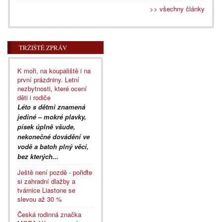
>> všechny články
TRŽIŠTĚ ZPRÁV
K moři, na koupaliště i na
první prázdniny. Letní
nezbytnosti, které ocení
děti i rodiče
Léto s dětmi znamená
jediné – mokré plavky,
písek úplně všude,
nekonečné dovádění ve
vodě a batoh plný věcí,
bez kterých...
Ještě není pozdě - pořiďte
si zahradní dlažby a
tvárnice Liastone se
slevou až 30 %
Česká rodinná značka