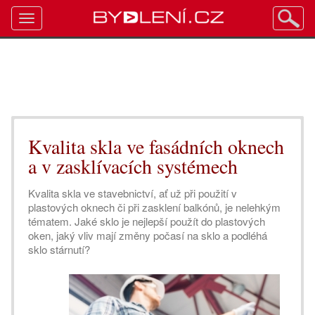
Toggle
navigation
Kvalita skla ve fasádních oknech
a v zasklívacích systémech
Kvalita skla ve stavebnictví, ať už při použití v
plastových oknech či při zasklení balkónů, je nelehkým
tématem. Jaké sklo je nejlepší použít do plastových
oken, jaký vliv mají změny počasí na sklo a podléhá
sklo stárnutí?