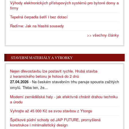
Výhody elektronických přístupových systémů pro bytové domy a
firmy
Tepelná čerpadla šetří i bez dotací
Radíme: Jak na hlasité sousedy
>> všechny články
STAVEBNÍ MATERIÁLY A VÝROBKY
Nejen dřevostavbu lze postavit rychle. Hrubá stavba
z keramického betonu je hotová do 2 dnů
27.04.2026
- Na českém stavebním trhu panuje spousta zažitých
omylů. Třeba ten, že...
Moderní zemědělské haly - jak efektivně chránit drahou techniku
a úrodu
Vyhrajte až 45 000 Kč se svou stavbou z Ytongu
Špičkové půdní schody od JAP FUTURE, promyšlená
konstrukce i minimalistický design