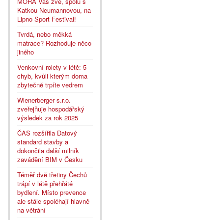
MORA Vás zve, spolu s
Katkou Neumannovou, na
Lipno Sport Festival!
Tvrdá, nebo měkká
matrace? Rozhoduje něco
jiného
Venkovní rolety v létě: 5
chyb, kvůli kterým doma
zbytečně trpíte vedrem
Wienerberger s.r.o.
zveřejňuje hospodářský
výsledek za rok 2025
ČAS rozšířila Datový
standard stavby a
dokončila další milník
zavádění BIM v Česku
Téměř dvě třetiny Čechů
trápí v létě přehřáté
bydlení. Místo prevence
ale stále spoléhají hlavně
na větrání