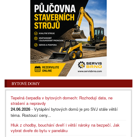
BYTOVÉ DOMY
Tepelná čerpadla v bytových domech: Rozhodují data, ne
strašení a nepravdy
24.06.2026
- Vytápění bytových domů je pro SVJ stále větší
téma. Rostoucí ceny...
Hluk z chodby, bouchání dveří i větší nároky na bezpečí. Jak
vybrat dveře do bytu v paneláku