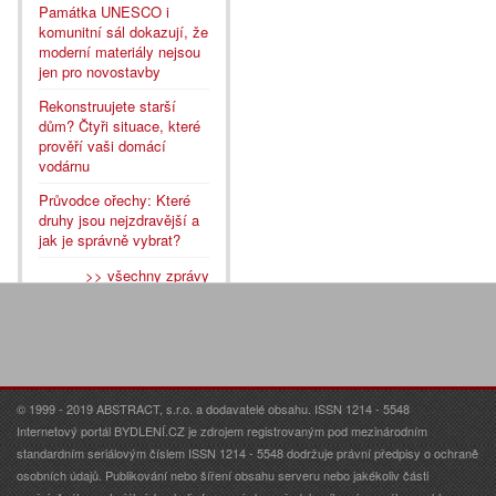
Památka UNESCO i
komunitní sál dokazují, že
moderní materiály nejsou
jen pro novostavby
Rekonstruujete starší
dům? Čtyři situace, které
prověří vaši domácí
vodárnu
Průvodce ořechy: Které
druhy jsou nejzdravější a
jak je správně vybrat?
>> všechny zprávy
© 1999 - 2019 ABSTRACT, s.r.o. a dodavatelé obsahu. ISSN 1214 - 5548
Internetový portál BYDLENÍ.CZ je zdrojem registrovaným pod mezinárodním
standardním seriálovým číslem ISSN 1214 - 5548 dodržuje právní předpisy o ochraně
osobních údajů. Publikování nebo šíření obsahu serveru nebo jakékoliv části