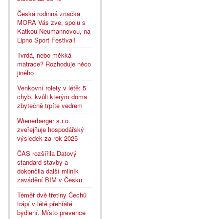
Česká rodinná značka
MORA Vás zve, spolu s
Katkou Neumannovou, na
Lipno Sport Festival!
Tvrdá, nebo měkká
matrace? Rozhoduje něco
jiného
Venkovní rolety v létě: 5
chyb, kvůli kterým doma
zbytečně trpíte vedrem
Wienerberger s.r.o.
zveřejňuje hospodářský
výsledek za rok 2025
ČAS rozšířila Datový
standard stavby a
dokončila další milník
zavádění BIM v Česku
Téměř dvě třetiny Čechů
trápí v létě přehřáté
bydlení. Místo prevence