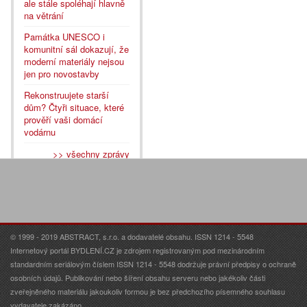
ale stále spoléhají hlavně
na větrání
Památka UNESCO i
komunitní sál dokazují, že
moderní materiály nejsou
jen pro novostavby
Rekonstruujete starší
dům? Čtyři situace, které
prověří vaši domácí
vodárnu
>> všechny zprávy
© 1999 - 2019 ABSTRACT, s.r.o. a dodavatelé obsahu. ISSN 1214 - 5548
Internetový portál BYDLENÍ.CZ je zdrojem registrovaným pod mezinárodním
standardním seriálovým číslem ISSN 1214 - 5548 dodržuje právní předpisy o ochraně
osobních údajů. Publikování nebo šíření obsahu serveru nebo jakékoliv části
zveřejněného materiálu jakoukoliv formou je bez předchozího písemného souhlasu
vydavatele zakázáno.