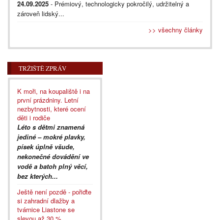
24.09.2025
- Prémiový, technologicky pokročilý, udržitelný a
zároveň lidský...
>> všechny články
TRŽIŠTĚ ZPRÁV
K moři, na koupaliště i na
první prázdniny. Letní
nezbytnosti, které ocení
děti i rodiče
Léto s dětmi znamená
jediné – mokré plavky,
písek úplně všude,
nekonečné dovádění ve
vodě a batoh plný věcí,
bez kterých...
Ještě není pozdě - pořiďte
si zahradní dlažby a
tvárnice Liastone se
slevou až 30 %