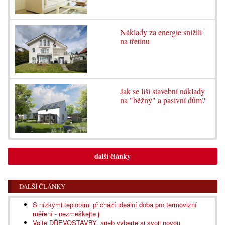
Náklady za energie snížili
na třetinu
Jak se liší stavební náklady
na "běžný" a pasivní dům?
další články
DALŠÍ ČLÁNKY
S nízkými teplotami přichází ideální doba pro termovizní
měření - nezmeškejte ji
Volte DŘEVOSTAVBY, aneb vyberte si svoji novou