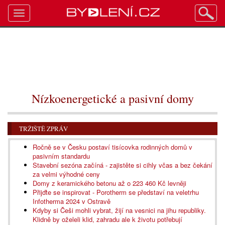
Toggle
navigation
Nízkoenergetické a pasivní domy
TRŽIŠTĚ ZPRÁV
Ročně se v Česku postaví tisícovka rodinných domů v
pasivním standardu
Stavební sezóna začíná - zajistěte si cihly včas a bez čekání
za velmi výhodné ceny
Domy z keramického betonu až o 223 460 Kč levněji
Přijďte se inspirovat - Porotherm se představí na veletrhu
Infotherma 2024 v Ostravě
Kdyby si Češi mohli vybrat, žijí na vesnici na jihu republiky.
Klidně by oželeli klid, zahradu ale k životu potřebují