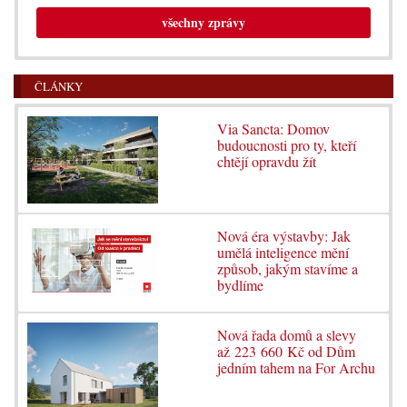
všechny zprávy
ČLÁNKY
Via Sancta: Domov
budoucnosti pro ty, kteří
chtějí opravdu žít
Nová éra výstavby: Jak
umělá inteligence mění
způsob, jakým stavíme a
bydlíme
Nová řada domů a slevy
až 223 660 Kč od Dům
jedním tahem na For Archu