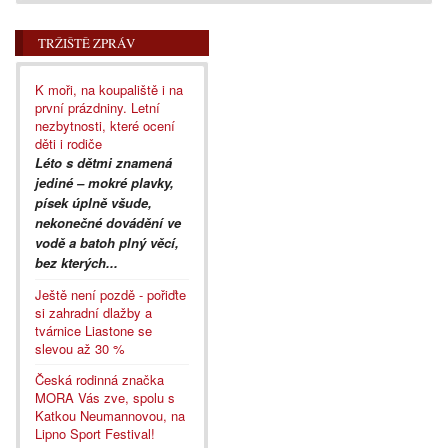
TRŽIŠTĚ ZPRÁV
K moři, na koupaliště i na
první prázdniny. Letní
nezbytnosti, které ocení
děti i rodiče
Léto s dětmi znamená
jediné – mokré plavky,
písek úplně všude,
nekonečné dovádění ve
vodě a batoh plný věcí,
bez kterých...
Ještě není pozdě - pořiďte
si zahradní dlažby a
tvárnice Liastone se
slevou až 30 %
Česká rodinná značka
MORA Vás zve, spolu s
Katkou Neumannovou, na
Lipno Sport Festival!