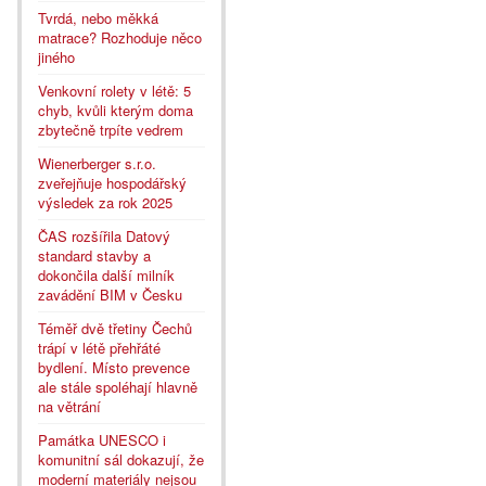
Tvrdá, nebo měkká
matrace? Rozhoduje něco
jiného
Venkovní rolety v létě: 5
chyb, kvůli kterým doma
zbytečně trpíte vedrem
Wienerberger s.r.o.
zveřejňuje hospodářský
výsledek za rok 2025
ČAS rozšířila Datový
standard stavby a
dokončila další milník
zavádění BIM v Česku
Téměř dvě třetiny Čechů
trápí v létě přehřáté
bydlení. Místo prevence
ale stále spoléhají hlavně
na větrání
Památka UNESCO i
komunitní sál dokazují, že
moderní materiály nejsou