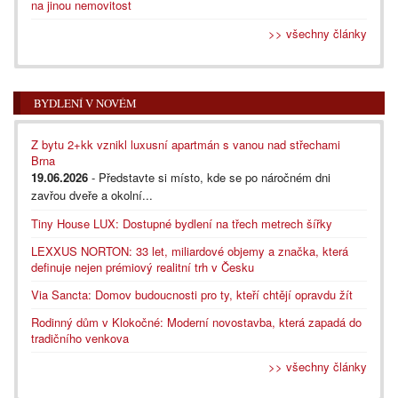
na jinou nemovitost
>> všechny články
BYDLENÍ V NOVÉM
Z bytu 2+kk vznikl luxusní apartmán s vanou nad střechami
Brna
19.06.2026
- Představte si místo, kde se po náročném dni
zavřou dveře a okolní...
Tiny House LUX: Dostupné bydlení na třech metrech šířky
LEXXUS NORTON: 33 let, miliardové objemy a značka, která
definuje nejen prémiový realitní trh v Česku
Via Sancta: Domov budoucnosti pro ty, kteří chtějí opravdu žít
Rodinný dům v Klokočné: Moderní novostavba, která zapadá do
tradičního venkova
>> všechny články