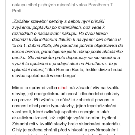
nákupu cihel plněných minerální vatou Porotherm T
Profi.
„Začátek stavební sezóny s sebou nyní přináší
zvýšenou poptávku po materiálech, což vede k
rozhodnutí o načasování nákupu. Po dvou letech
dochází kvůli inflačním tlakům k navýšení cen cihel o 6
% od 1. dubna 2025, ale pokud se potvrdí objednávka do
konce března, garantujeme ještě nákup podle aktuálního
ceníku. Stavebníkům proto doporučuji na nic nečekat a
využít to společně s prodejní akcí na Porotherm. To je
optimální řešení,“
říká Roman Busta, ředitel divize hrubá
stavba společnosti wienerberger.
Mimo to správná volba
cihel
má zásadní vliv na kvalitu
stavby, její energetickou účinnost i dlouhodobé náklady
na provoz. Při výběru je důležité zohlednit pevnost a
nosnost cihel podle typu stavby, jejich tepelněizolační
vlastnosti, které ovlivňují spotřebu energie, a také
akustickou izolaci, jež zajišťuje vyšší komfort bydlení.
Zásadní roli v kvalitě stavby hraje skladování materiálu.
Cihly je potřeba chránit před vlhkostí a povětrnostními