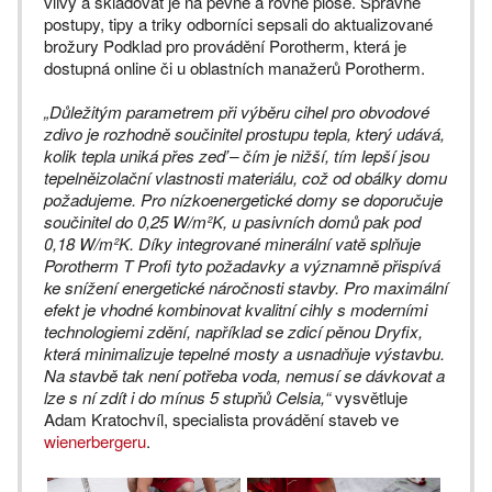
vlivy a skladovat je na pevné a rovné ploše. Správné
postupy, tipy a triky odborníci sepsali do aktualizované
brožury Podklad pro provádění Porotherm, která je
dostupná online či u oblastních manažerů Porotherm.
„Důležitým parametrem při výběru cihel pro obvodové
zdivo je rozhodně součinitel prostupu tepla, který udává,
kolik tepla uniká přes zeď – čím je nižší, tím lepší jsou
tepelněizolační vlastnosti materiálu, což od obálky domu
požadujeme. Pro nízkoenergetické domy se doporučuje
součinitel do 0,25 W/m²K, u pasivních domů pak pod
0,18 W/m²K. Díky integrované minerální vatě splňuje
Porotherm T Profi tyto požadavky a významně přispívá
ke snížení energetické náročnosti stavby. Pro maximální
efekt je vhodné kombinovat kvalitní cihly s moderními
technologiemi zdění, například se zdicí pěnou Dryfix,
která minimalizuje tepelné mosty a usnadňuje výstavbu.
Na stavbě tak není potřeba voda, nemusí se dávkovat a
lze s ní zdít i do mínus 5 stupňů Celsia,“
vysvětluje
Adam Kratochvíl, specialista provádění staveb ve
wienerbergeru
.