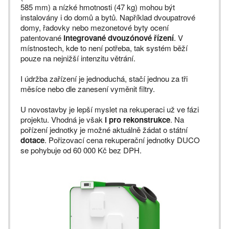
585 mm) a nízké hmotnosti (47 kg) mohou být
instalovány i do domů a bytů. Například dvoupatrové
domy, řadovky nebo mezonetové byty ocení
patentované
integrované dvouzónové řízení
. V
místnostech, kde to není potřeba, tak systém běží
pouze na nejnižší intenzitu větrání.
I údržba zařízení je jednoduchá, stačí jednou za tři
měsíce nebo dle zanesení vyměnit filtry.
U novostavby je lepší myslet na rekuperaci už ve fázi
projektu. Vhodná je však
i pro rekonstrukce
. Na
pořízení jednotky je možné aktuálně žádat o státní
dotace
. Pořizovací cena rekuperační jednotky DUCO
se pohybuje od 60 000 Kč bez DPH.