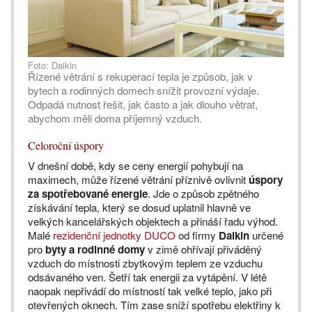
Foto: Daikin
Řízené větrání s rekuperací tepla je způsob, jak v
bytech a rodinných domech snížit provozní výdaje.
Odpadá nutnost řešit, jak často a jak dlouho větrat,
abychom měli doma příjemný vzduch.
Celoroční úspory
V dnešní době, kdy se ceny energií pohybují na
maximech, může řízené větrání příznivě ovlivnit
úspory
za spotřebované energie
. Jde o způsob zpětného
získávání tepla, který se dosud uplatnil hlavně ve
velkých kancelářských objektech a přináší řadu výhod.
Malé
rezidenční jednotky DUCO
od firmy
Daikin
určené
pro
byty a rodinné domy
v zimě ohřívají přiváděný
vzduch do místnosti zbytkovým teplem ze vzduchu
odsávaného ven. Šetří tak energii za vytápění. V létě
naopak nepřivádí do místností tak velké teplo, jako při
otevřených oknech. Tím zase sníží spotřebu elektřiny k