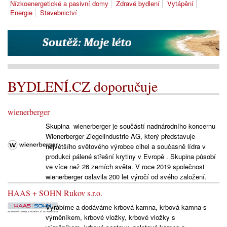
Nízkoenergetické a pasivní domy
Zdravé bydlení
Vytápění
Energie
Stavebnictví
BYDLENÍ.CZ doporučuje
wienerberger
Skupina wienerberger je součástí nadnárodního koncernu
Wienerberger Ziegelindustrie AG, který představuje
největšího světového výrobce cihel a současně lídra v
produkci pálené střešní krytiny v Evropě . Skupina působí
ve více než 26 zemích světa. V roce 2019 společnost
wienerberger oslavila 200 let výročí od svého založení.
HAAS + SOHN Rukov s.r.o.
Vyrábíme a dodáváme krbová kamna, krbová kamna s
výměníkem, krbové vložky, krbové vložky s