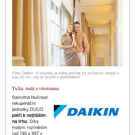
Foto: Daikin. V interiéru je třeba počítat se snížením stropů o
cca 20 cm, vše je skryté v podhledech.
Tichá, malá a všestranná
Samotná hlučnost
rekuperační
jednotky DUCO
patří k nejtišším
na trhu
. Díky
malým rozměrům
(od 740 x 957 x