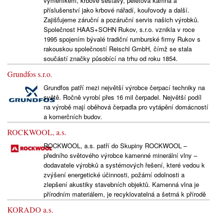
výměníkem, krbové sestavy, peletová kamna a
příslušenství jako krbové nářadí, kouřovody a další.
Zajišťujeme záruční a pozáruční servis našich výrobků.
Společnost HAAS+SOHN Rukov, s.r.o. vznikla v roce
1995 spojením bývalé tradiční rumburské firmy Rukov s
rakouskou společností Reischl GmbH, čímž se stala
součástí značky působící na trhu od roku 1854.
Grundfos s.r.o.
Grundfos patří mezi největší výrobce čerpací techniky na
světě. Ročně vyrobí přes 16 mil čerpadel. Největší podíl
na výrobě mají oběhová čerpadla pro vytápění domácností
a komerčních budov.
ROCKWOOL, a.s.
ROCKWOOL, a.s. patří do Skupiny ROCKWOOL –
předního světového výrobce kamenné minerální vlny –
dodavatele výrobků a systémových řešení, které vedou k
zvýšení energetické účinnosti, požární odolnosti a
zlepšení akustiky stavebních objektů. Kamenná vlna je
přírodním materiálem, je recyklovatelná a šetrná k přírodě
KORADO a.s.