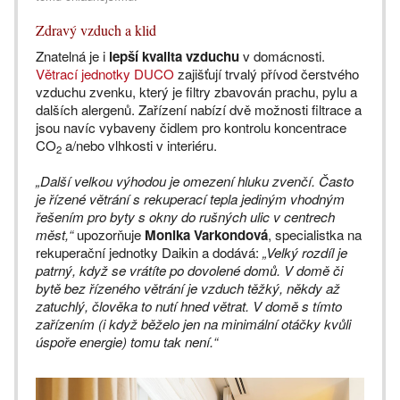
Zdravý vzduch a klid
Znatelná je i
lepší kvalita vzduchu
v domácnosti.
Větrací jednotky DUCO
zajišťují trvalý přívod čerstvého
vzduchu zvenku, který je filtry zbavován prachu, pylu a
dalších alergenů. Zařízení nabízí dvě možnosti filtrace a
jsou navíc vybaveny čidlem pro kontrolu koncentrace
CO
a/nebo vlhkosti v interiéru.
2
„Další velkou výhodou je omezení hluku zvenčí. Často
je řízené větrání s rekuperací tepla jediným vhodným
řešením pro byty s okny do rušných ulic v centrech
měst,“
upozorňuje
Monika Varkondová
, specialistka na
rekuperační jednotky Daikin a dodává:
„Velký rozdíl je
patrný, když se vrátíte po dovolené domů. V domě či
bytě bez řízeného větrání je vzduch těžký, někdy až
zatuchlý, člověka to nutí hned větrat. V domě s tímto
zařízením (i když běželo jen na minimální otáčky kvůli
úspoře energie) tomu tak není.“