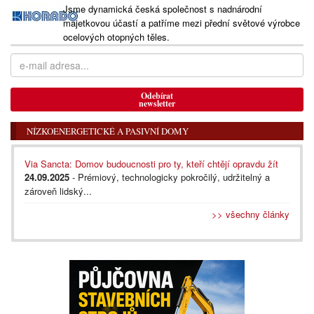
Jsme dynamická česká společnost s nadnárodní
majetkovou účastí a patříme mezi přední světové výrobce
ocelových otopných těles.
Odebírat
newsletter
NÍZKOENERGETICKÉ A PASIVNÍ DOMY
Via Sancta: Domov budoucnosti pro ty, kteří chtějí opravdu žít
24.09.2025
- Prémiový, technologicky pokročilý, udržitelný a
zároveň lidský...
>> všechny články