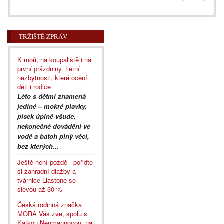
TRŽIŠTĚ ZPRÁV
K moři, na koupaliště i na
první prázdniny. Letní
nezbytnosti, které ocení
děti i rodiče
Léto s dětmi znamená
jediné – mokré plavky,
písek úplně všude,
nekonečné dovádění ve
vodě a batoh plný věcí,
bez kterých...
Ještě není pozdě - pořiďte
si zahradní dlažby a
tvárnice Liastone se
slevou až 30 %
Česká rodinná značka
MORA Vás zve, spolu s
Katkou Neumannovou, na