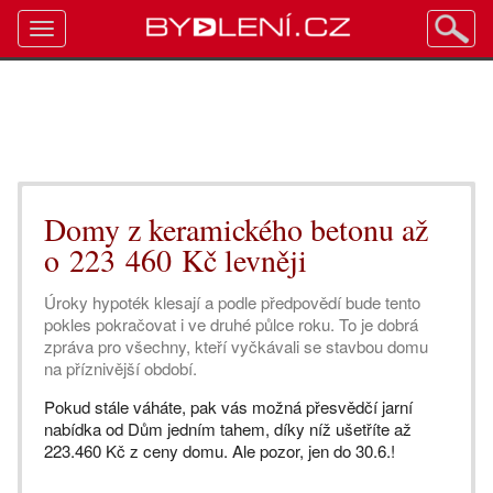
Toggle
navigation
Domy z keramického betonu až
o 223 460 Kč levněji
Úroky hypoték klesají a podle předpovědí bude tento
pokles pokračovat i ve druhé půlce roku. To je dobrá
zpráva pro všechny, kteří vyčkávali se stavbou domu
na příznivější období.
Pokud stále váháte, pak vás možná přesvědčí jarní
nabídka od Dům jedním tahem, díky níž ušetříte až
223.460 Kč z ceny domu. Ale pozor, jen do 30.6.!