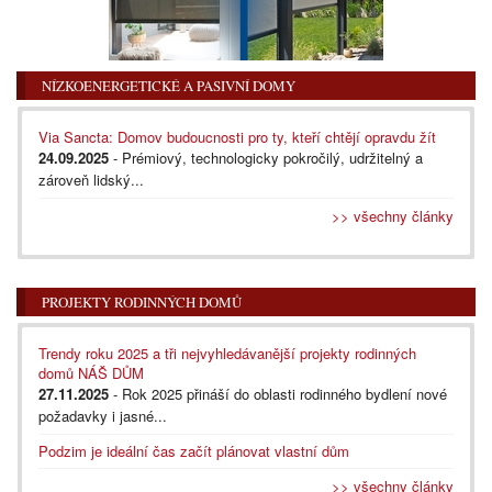
NÍZKOENERGETICKÉ A PASIVNÍ DOMY
Via Sancta: Domov budoucnosti pro ty, kteří chtějí opravdu žít
24.09.2025
- Prémiový, technologicky pokročilý, udržitelný a
zároveň lidský...
>> všechny články
PROJEKTY RODINNÝCH DOMŮ
Trendy roku 2025 a tři nejvyhledávanější projekty rodinných
domů NÁŠ DŮM
27.11.2025
- Rok 2025 přináší do oblasti rodinného bydlení nové
požadavky i jasné...
Podzim je ideální čas začít plánovat vlastní dům
>> všechny články