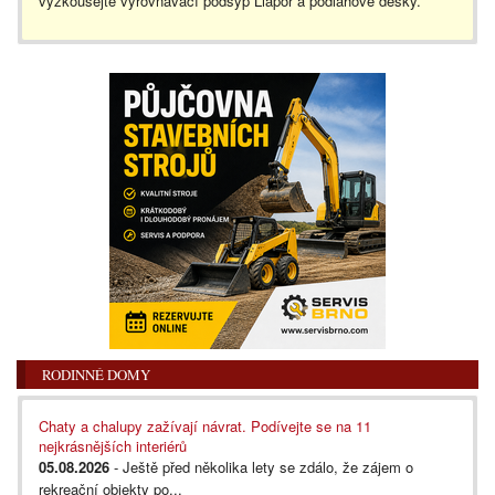
vyzkoušejte vyrovnávací podsyp Liapor a podlahové desky.
RODINNÉ DOMY
Chaty a chalupy zažívají návrat. Podívejte se na 11
nejkrásnějších interiérů
05.08.2026
- Ještě před několika lety se zdálo, že zájem o
rekreační objekty po...