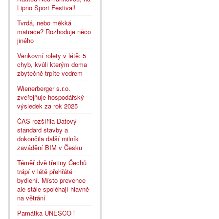
Lipno Sport Festival!
Tvrdá, nebo měkká
matrace? Rozhoduje něco
jiného
Venkovní rolety v létě: 5
chyb, kvůli kterým doma
zbytečně trpíte vedrem
Wienerberger s.r.o.
zveřejňuje hospodářský
výsledek za rok 2025
ČAS rozšířila Datový
standard stavby a
dokončila další milník
zavádění BIM v Česku
Téměř dvě třetiny Čechů
trápí v létě přehřáté
bydlení. Místo prevence
ale stále spoléhají hlavně
na větrání
Památka UNESCO i