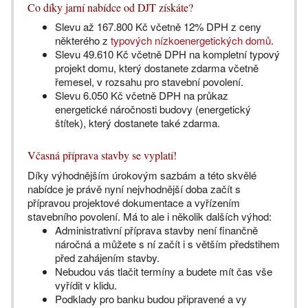
Co díky jarní nabídce od DJT získáte?
Slevu až 167.800 Kč včetně 12% DPH z ceny
některého z
typových nízkoenergetických domů
.
Slevu 49.610 Kč včetně DPH na kompletní typový
projekt domu, který dostanete zdarma včetně
řemesel, v rozsahu pro stavební povolení.
Slevu 6.050 Kč včetně DPH na průkaz
energetické náročnosti budovy (energetický
štítek), který dostanete také zdarma.
Včasná příprava stavby se vyplatí!
Díky výhodnějším úrokovým sazbám a této skvělé
nabídce je právě nyní nejvhodnější doba začít s
přípravou projektové dokumentace a vyřízením
stavebního povolení. Má to ale i několik dalších výhod:
Administrativní příprava stavby není finančně
náročná a můžete s ní začít i s větším předstihem
před zahájením stavby.
Nebudou vás tlačit termíny a budete mít čas vše
vyřídit v klidu.
Podklady pro banku budou připravené a vy