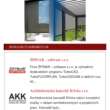
BYDLENÍ.CZ DOPORUČUJE
ŠPINAR - software s.r.o.
Fima ŠPINAR – software s.r.o. je výhradním
dodavatelem programu TurboCAD,
TurboFLOORPLAN, TurboCADCAM a dalších cca
50...
Architektonická kancelář Křivka s.r.o.
Architektonická kancelář Křivka nabízí kompletní
služby v oblasti architektonických a projekčních
prací. Kancelář byla...