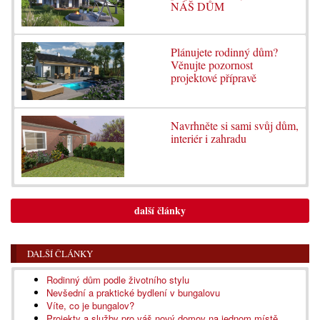
NÁŠ DŮM
Plánujete rodinný dům?
Věnujte pozornost
projektové přípravě
Navrhněte si sami svůj dům,
interiér i zahradu
další články
DALŠÍ ČLÁNKY
Rodinný dům podle životního stylu
Nevšední a praktické bydlení v bungalovu
Víte, co je bungalov?
Projekty a služby pro váš nový domov na jednom místě