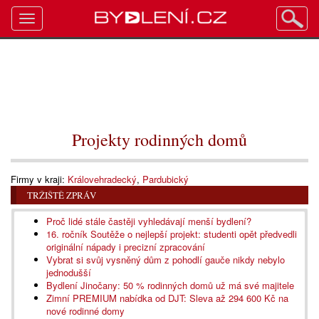
Toggle
navigation
Projekty rodinných domů
Firmy v kraji:
Královehradecký
,
Pardubický
TRŽIŠTĚ ZPRÁV
Proč lidé stále častěji vyhledávají menší bydlení?
16. ročník Soutěže o nejlepší projekt: studenti opět předvedli
originální nápady i precizní zpracování
Vybrat si svůj vysněný dům z pohodlí gauče nikdy nebylo
jednodušší
Bydlení Jinočany: 50 % rodinných domů už má své majitele
Zimní PREMIUM nabídka od DJT: Sleva až 294 600 Kč na
nové rodinné domy