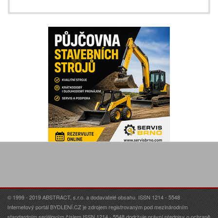
© 1999 - 2019 ABSTRACT, s.r.o. a dodavatelé obsahu. ISSN 1214 - 5548
Internetový portál BYDLENÍ.CZ je zdrojem registrovaným pod mezinárodním
standardním seriálovým číslem ISSN 1214 - 5548 dodržuje právní předpisy o ochraně