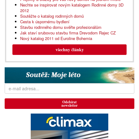
Nechte se inspirovat novým katalogem Rodinné domy 3D
2012
Soutěžte o katalog rodinných domů
Cesta k úspornému bydlení
Stavbu rodinného domu svěřte profesionálům
Jak staví srubovou stavbu firma Drevodom Rajec CZ
Nový katalog 2011 od Euroline Bohemia
všechny články
Odebírat
newsletter