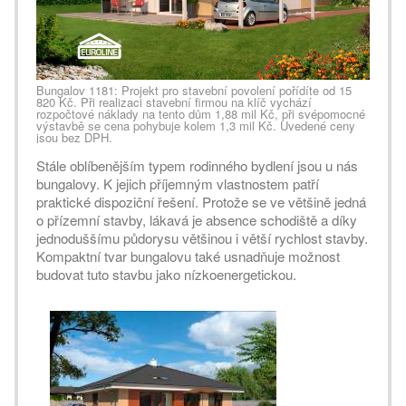
Bungalov 1181: Projekt pro stavební povolení pořídíte od 15
820 Kč. Při realizaci stavební firmou na klíč vychází
rozpočtové náklady na tento dům 1,88 mil Kč, při svépomocné
výstavbě se cena pohybuje kolem 1,3 mil Kč. Uvedené ceny
jsou bez DPH.
Stále oblíbenějším typem rodinného bydlení jsou u nás
bungalovy. K jejich příjemným vlastnostem patří
praktické dispoziční řešení. Protože se ve většině jedná
o přízemní stavby, lákavá je absence schodiště a díky
jednoduššímu půdorysu většinou i větší rychlost stavby.
Kompaktní tvar bungalovu také usnadňuje možnost
budovat tuto stavbu jako nízkoenergetickou.