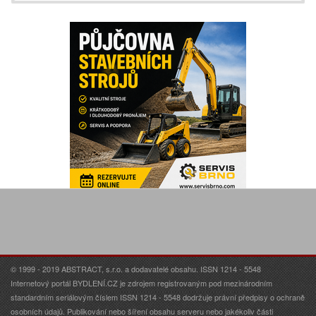
© 1999 - 2019 ABSTRACT, s.r.o. a dodavatelé obsahu. ISSN 1214 - 5548
Internetový portál BYDLENÍ.CZ je zdrojem registrovaným pod mezinárodním
standardním seriálovým číslem ISSN 1214 - 5548 dodržuje právní předpisy o ochraně
osobních údajů. Publikování nebo šíření obsahu serveru nebo jakékoliv části