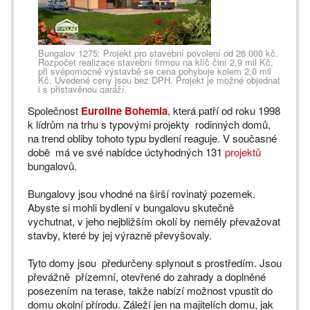
Bungalov 1275: Projekt pro stavební povolení od 26 000 kč.
Rozpočet realizace stavební firmou na klíč činí 2,9 mil Kč,
při svépomocné výstavbě se cena pohybuje kolem 2,0 mil
Kč. Uvedené ceny jsou bez DPH. Projekt je možné objednat
i s přistavěnou garáží.
Společnost
Euroline Bohemia
, která patří od roku 1998
k lídrům na trhu s typovými projekty rodinných domů,
na trend obliby tohoto typu bydlení reaguje. V současné
době má ve své nabídce úctyhodných 131
projektů
bungalovů.
Bungalovy jsou vhodné na širší rovinatý pozemek.
Abyste si mohli bydlení v bungalovu skutečně
vychutnat, v jeho nejbližším okolí by neměly převažovat
stavby, které by jej výrazně převyšovaly.
Tyto domy jsou předurčeny splynout s prostředím. Jsou
převážně přízemní, otevřené do zahrady a doplněné
posezením na terase, takže nabízí možnost vpustit do
domu okolní přírodu. Záleží jen na majitelích domu, jak