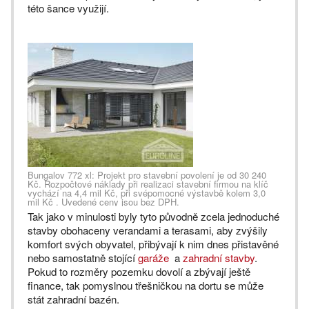
této šance využijí.
Bungalov 772 xl: Projekt pro stavební povolení je od 30 240
Kč. Rozpočtové náklady při realizaci stavební firmou na klíč
vychází na 4,4 mil Kč, při svépomocné výstavbě kolem 3,0
mil Kč . Uvedené ceny jsou bez DPH.
Tak jako v minulosti byly tyto původně zcela jednoduché
stavby obohaceny verandami a terasami, aby zvýšily
komfort svých obyvatel, přibývají k nim dnes přistavěné
nebo samostatně stojící
garáže
a
zahradní stavby
.
Pokud to rozměry pozemku dovolí a zbývají ještě
finance, tak pomyslnou třešničkou na dortu se může
stát zahradní bazén.