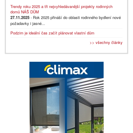
Trendy roku 2025 a tři nejvyhledávanější projekty rodinných
domů NÁŠ DŮM
27.11.2025
- Rok 2025 přináší do oblasti rodinného bydlení nové
požadavky i jasné...
Podzim je ideální čas začít plánovat vlastní dům
>> všechny články