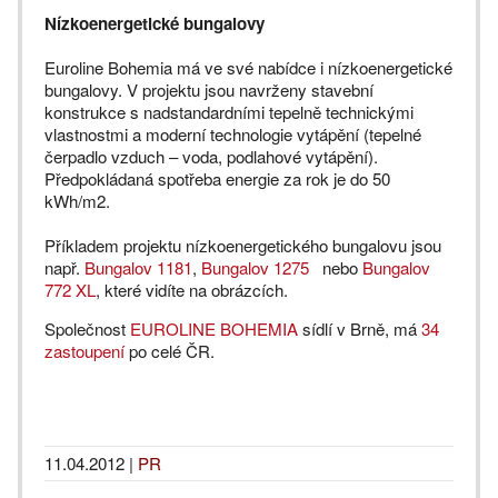
Nízkoenergetické bungalovy
Euroline Bohemia má ve své nabídce i nízkoenergetické
bungalovy. V projektu jsou navrženy stavební
konstrukce s nadstandardními tepelně technickými
vlastnostmi a moderní technologie vytápění (tepelné
čerpadlo vzduch – voda, podlahové vytápění).
Předpokládaná spotřeba energie za rok je do 50
kWh/m2.
Příkladem projektu nízkoenergetického bungalovu jsou
např.
Bungalov 1181
,
Bungalov 1275
nebo
Bungalov
772 XL
, které vidíte na obrázcích.
Společnost
EUROLINE BOHEMIA
sídlí v Brně, má
34
zastoupení
po celé ČR.
11.04.2012
|
PR