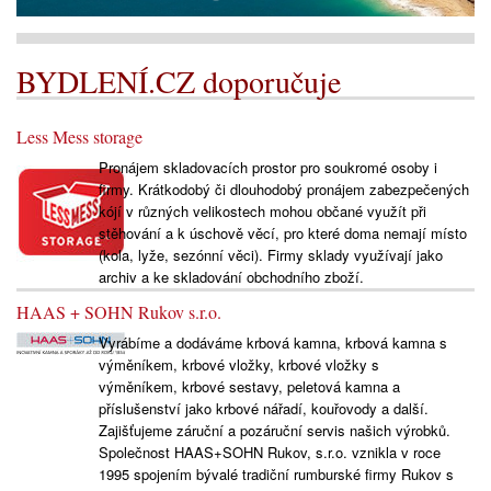
BYDLENÍ.CZ doporučuje
Less Mess storage
Pronájem skladovacích prostor pro soukromé osoby i
firmy. Krátkodobý či dlouhodobý pronájem zabezpečených
kójí v různých velikostech mohou občané využít při
stěhování a k úschově věcí, pro které doma nemají místo
(kola, lyže, sezónní věci). Firmy sklady využívají jako
archiv a ke skladování obchodního zboží.
HAAS + SOHN Rukov s.r.o.
Vyrábíme a dodáváme krbová kamna, krbová kamna s
výměníkem, krbové vložky, krbové vložky s
výměníkem, krbové sestavy, peletová kamna a
příslušenství jako krbové nářadí, kouřovody a další.
Zajišťujeme záruční a pozáruční servis našich výrobků.
Společnost HAAS+SOHN Rukov, s.r.o. vznikla v roce
1995 spojením bývalé tradiční rumburské firmy Rukov s