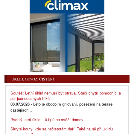
ÚKLID, ODVOZ, ČIŠTĚNÍ
Soutěž: Letní úklid nemusí být otrava. Stačí chytří pomocníci a
pár jednoduchých triků
08.07.2026
- Léto je obdobím grilování, posezení na terase i
častějších...
Rychlý letní úklid: 10 tipů na svěží domov
Skryté kouty, kde se nečistotám daří: Také na ně při úklidu