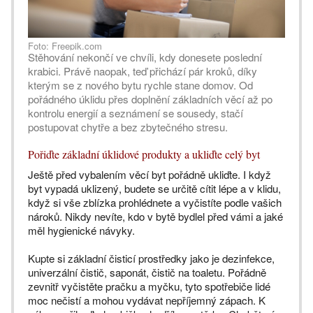
Foto: Freepik.com
Stěhování nekončí ve chvíli, kdy donesete poslední
krabici. Právě naopak, teď přichází pár kroků, díky
kterým se z nového bytu rychle stane domov. Od
pořádného úklidu přes doplnění základních věcí až po
kontrolu energií a seznámení se sousedy, stačí
postupovat chytře a bez zbytečného stresu.
Pořiďte základní úklidové produkty a ukliďte celý byt
Ještě před vybalením věcí byt pořádně ukliďte. I když
byt vypadá uklizený, budete se určitě cítit lépe a v klidu,
když si vše zblízka prohlédnete a vyčistíte podle vašich
nároků. Nikdy nevíte, kdo v bytě bydlel před vámi a jaké
měl hygienické návyky.
Kupte si základní čisticí prostředky jako je dezinfekce,
univerzální čistič, saponát, čistič na toaletu. Pořádně
zevnitř vyčistěte pračku a myčku, tyto spotřebiče lidé
moc nečistí a mohou vydávat nepříjemný zápach. K