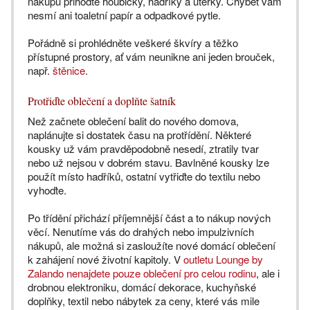
nákupu přihoďte houbičky, hadříky a utěrky. Chybět vám
nesmí ani toaletní papír a odpadkové pytle.
Pořádně si prohlédněte veškeré škvíry a těžko
přístupné prostory, ať vám neunikne ani jeden brouček,
např.
štěnice
.
Protřiďte oblečení a doplňte šatník
Než začnete oblečení balit do nového domova,
naplánujte si dostatek času na protřídění. Některé
kousky už vám pravděpodobně nesedí, ztratily tvar
nebo už nejsou v dobrém stavu. Bavlněné kousky lze
použít místo hadříků, ostatní vytřiďte do textilu nebo
vyhoďte.
Po třídění přichází příjemnější část a to nákup nových
věcí. Nenutíme vás do drahých nebo impulzivních
nákupů, ale možná si zasloužíte nové domácí oblečení
k zahájení nové životní kapitoly. V
outletu Lounge by
Zalando nenajdete pouze oblečení pro celou rodinu
, ale i
drobnou elektroniku, domácí dekorace, kuchyňské
doplňky, textil nebo nábytek za ceny, které vás mile