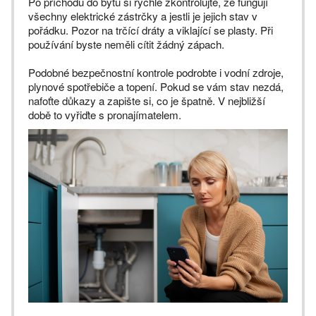
Po příchodu do bytu si rychle zkontrolujte, že fungují
všechny elektrické zástrčky a jestli je jejich stav v
pořádku. Pozor na trčící dráty a viklající se plasty. Při
používání byste neměli cítit žádný zápach.
Podobné bezpečnostní kontrole podrobte i vodní zdroje,
plynové spotřebiče a topení. Pokud se vám stav nezdá,
nafoťte důkazy a zapište si, co je špatně. V nejbližší
době to vyřiďte s pronajímatelem.