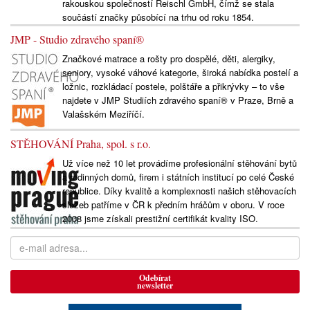
rakouskou společností Reischl GmbH, čímž se stala
součástí značky působící na trhu od roku 1854.
JMP - Studio zdravého spaní®
Značkové matrace a rošty pro dospělé, děti, alergiky,
seniory, vysoké váhové kategorie, široká nabídka postelí a
ložnic, rozkládací postele, polštáře a přikrývky – to vše
najdete v JMP Studiích zdravého spaní® v Praze, Brně a
Valašském Meziříčí.
STĚHOVÁNÍ Praha, spol. s r.o.
Už více než 10 let provádíme profesionální stěhování bytů
a rodinných domů, firem i státních institucí po celé České
republice. Díky kvalitě a komplexnosti našich stěhovacích
služeb patříme v ČR k předním hráčům v oboru. V roce
2008 jsme získali prestižní certifikát kvality ISO.
Odebírat
newsletter