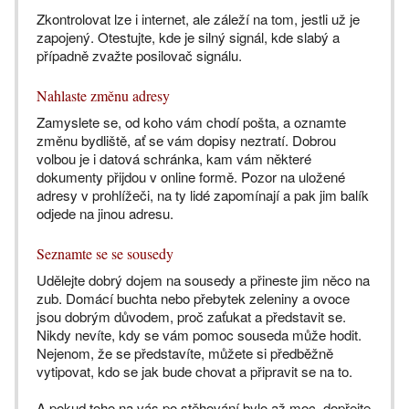
Zkontrolovat lze i internet, ale záleží na tom, jestli už je
zapojený. Otestujte, kde je silný signál, kde slabý a
případně zvažte posilovač signálu.
Nahlaste změnu adresy
Zamyslete se, od koho vám chodí pošta, a oznamte
změnu bydliště, ať se vám dopisy neztratí. Dobrou
volbou je i datová schránka, kam vám některé
dokumenty přijdou v online formě. Pozor na uložené
adresy v prohlížeči, na ty lidé zapomínají a pak jim balík
odjede na jinou adresu.
Seznamte se se sousedy
Udělejte dobrý dojem na sousedy a přineste jim něco na
zub. Domácí buchta nebo přebytek zeleniny a ovoce
jsou dobrým důvodem, proč zaťukat a představit se.
Nikdy nevíte, kdy se vám pomoc souseda může hodit.
Nejenom, že se představíte, můžete si předběžně
vytipovat, kdo se jak bude chovat a připravit se na to.
A pokud toho na vás po stěhování bylo až moc, dopřejte