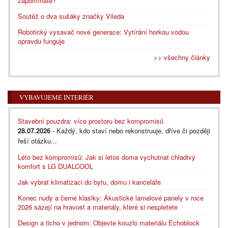
zapomínáte?
Soutěž o dva sušáky značky Vileda
Robotický vysavač nové generace: Vytírání horkou vodou
opravdu funguje
>> všechny články
VYBAVUJEME INTERIÉR
Stavební pouzdra: více prostoru bez kompromisů
28.07.2026
- Každý, kdo staví nebo rekonstruuje, dříve či později
řeší otázku...
Léto bez kompromisů: Jak si letos doma vychutnat chladivý
komfort s LG DUALCOOL
Jak vybrat klimatizaci do bytu, domu i kanceláře
Konec nudy a černé klasiky: Akustické lamelové panely v roce
2026 sázejí na hravost a materiály, které si nespletete
Design a ticho v jednom: Objevte kouzlo materiálu Echoblock