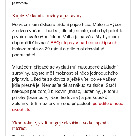
překvapí.
Kupte základní suroviny a potraviny
Po všem tom úklidu a třídění přijde hlad. Máte na výběr
ze dvou variant - buď si jídlo objednáte, nebo byt pokřtíte
prvním uvařeným jídlem. Volba je na vás. My bychom
doporučili šťavnaté
BBQ stripsy v barbecue chipsech
.
Hotovo máte za 30 minut a přitom si absolutně
pochutnáte!
V každém případě se vyplatí mít nakoupené základní
suroviny, abyste měli možnosti si něco jednoduchého
připravit. Ušetříte za dovoz a ještě víte, co ve vašem
jídle přesně je. Nemusíte dělat nákup za tisíce. Stačí
nakoupit pár zdrojů bílkovin (maso, luštěniny), k tomu
přílohy (brambory, rýže, těstoviny) a pár kousků
zeleniny. S tím už si v mnoha případech
poradíte a něco
ukuchtíte
.
Zkontrolujte, jestli funguje elektřina, voda, topení a
internet