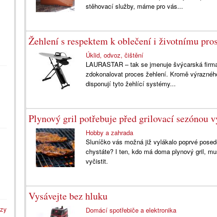
stěhovací služby, máme pro vás...
Žehlení s respektem k oblečení i životnímu pros
Úklid, odvoz, čištění
LAURASTAR – tak se jmenuje švýcarská firma,
zdokonalovat proces žehlení. Kromě výrazného 
disponují tyto žehlící systémy...
Plynový gril potřebuje před grilovací sezónou vy
Hobby a zahrada
Sluníčko vás možná již vylákalo poprvé posedět
chystáte? I ten, kdo má doma plynový gril, mu
vyčistit.
Vysávejte bez hluku
azy
Domácí spotřebiče a elektronika