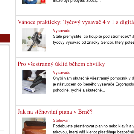
může být přebytek zboží,...
Vánoce prakticky: Tyčový vysavač 4 v 1 s digi
Vysavače
Stále přemýšlíte, co koupíte pod stromeček? 
tyčový vysavač od značky Sencor, který potě
Pro všestranný úklid během chvilky
Vysavače
Chybí vám skutečně všestranný pomocník v d
je nástupcem oblíbeného vysavače Ergorapido
pohodlné, rychlé a skutečně...
Jak na stěhování piana v Brně?
Stěhování
Potřebujete přestěhovat pianino nebo klavír a 
takovou, která váš klenot přestěhuje bezpečn