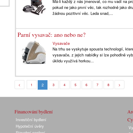
Má-li každý z nás jmenovat, co mu vadí na p
pokud ne jako první věc, tak rozhodně jako dr
žádnou pozitivní věc. Leda snad,...
Parní vysavač: ano nebo ne?
Vysavače
Na trhu se vyskytuje spousta technologií, kte
vysavače, z jejich nabídky si lze pohodlně vybr
úklidu využívá horkou...
2
<
1
3
4
5
6
7
8
>
Financování bydlení
Arc
Cyk
Investiční bydlení
Hypoteční úvěry
Vy
Stavební spoření