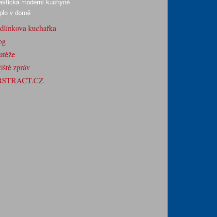
aktická moderní kuchyně
plo v domě
dlínkova kuchařka
og
utěže
iště zpráv
BSTRACT.CZ