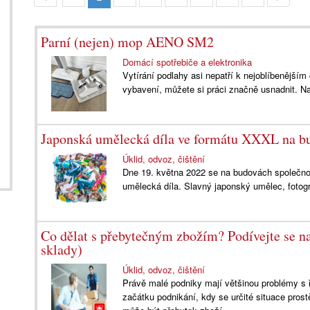
Parní (nejen) mop AENO SM2
Domácí spotřebiče a elektronika
Vytírání podlahy asi nepatří k nejoblíbenějš
vybavení, můžete si práci značně usnadnit. Našt
Japonská umělecká díla ve formátu XXXL na b
Úklid, odvoz, čištění
Dne 19. května 2022 se na budovách společno
umělecká díla. Slavný japonský umělec, fotogr
Co dělat s přebytečným zbožím? Podívejte se na
sklady)
Úklid, odvoz, čištění
Právě malé podniky mají většinou problémy s ř
začátku podnikání, kdy se určité situace prost