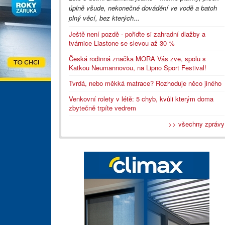
úplně všude, nekonečné dovádění ve vodě a batoh
plný věcí, bez kterých...
Ještě není pozdě - pořiďte si zahradní dlažby a
tvárnice Liastone se slevou až 30 %
Česká rodinná značka MORA Vás zve, spolu s
Katkou Neumannovou, na Lipno Sport Festival!
Tvrdá, nebo měkká matrace? Rozhoduje něco jiného
Venkovní rolety v létě: 5 chyb, kvůli kterým doma
zbytečně trpíte vedrem
>> všechny zprávy