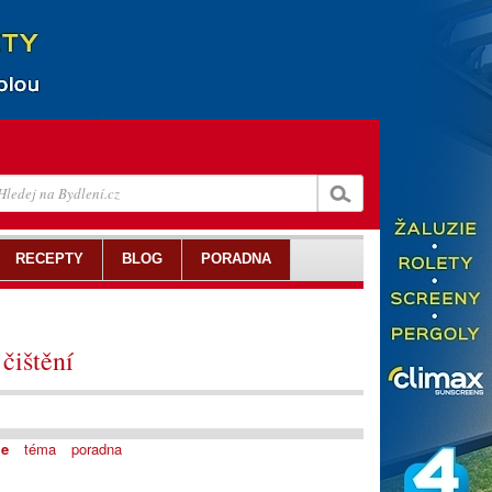
RECEPTY
BLOG
PORADNA
čištění
je
téma
poradna