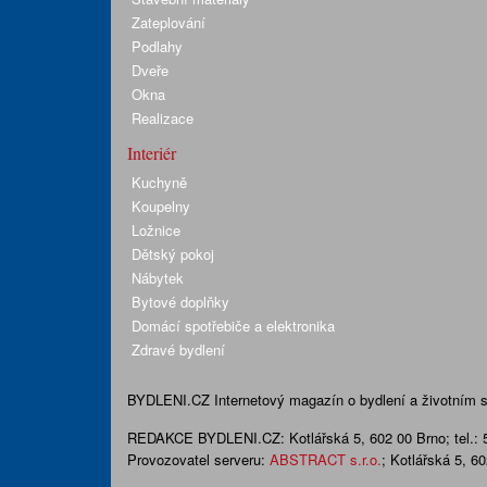
Zateplování
Podlahy
Dveře
Okna
Realizace
Interiér
Kuchyně
Koupelny
Ložnice
Dětský pokoj
Nábytek
Bytové doplňky
Domácí spotřebiče a elektronika
Zdravé bydlení
BYDLENI.CZ
Internetový magazín o bydlení a životním sty
REDAKCE BYDLENI.CZ:
Kotlářská 5, 602 00 Brno;
tel.:
Provozovatel serveru:
ABSTRACT s.r.o.
; Kotlářská 5, 6