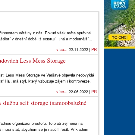
ím činnostem většiny z nás. Pokud však máte správné
ěstí v dnešní době již existují i jiná a modernější...
více...
22.11.2022 |
PR
udovách Less Mess Storage
sti Less Mess Storage ve Varšavě objevila neobvyklá
af Hal, má styl, který vzbuzuje zájem i kontroverze.
více...
22.06.2022 |
PR
 službu self storage (samoobslužné
ádnou organizací prostoru. To platí zejména na
ě musí stát, abychom se je naučili řešit. Příkladem