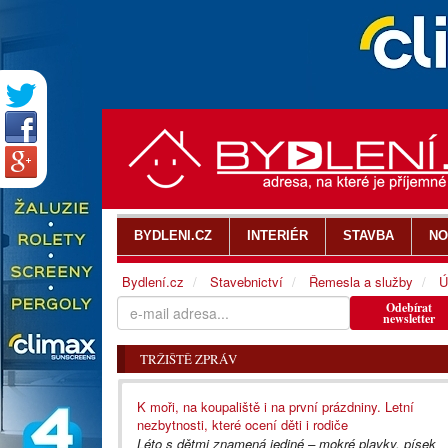
BYDLENI.CZ
INTERIÉR
STAVBA
NO
Bydlení.cz
Stavebnictví
Řemesla a služby
Ú
Odebírat
newsletter
TRŽIŠTĚ ZPRÁV
K moři, na koupaliště i na první prázdniny. Letní
nezbytnosti, které ocení děti i rodiče
Léto s dětmi znamená jediné – mokré plavky, písek