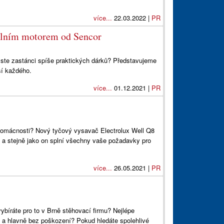
více...
22.03.2022 |
PR
tálním motorem od Sencor
Jste zastánci spíše praktických dárků? Představujeme
ší každého.
více...
01.12.2021 |
PR
omácnosti? Nový tyčový vysavač Electrolux Well Q8
 a stejně jako on splní všechny vaše požadavky pro
více...
26.05.2021 |
PR
vybíráte pro to v Brně stěhovací firmu? Nejlépe
ě a hlavně bez poškození? Pokud hledáte spolehlivé