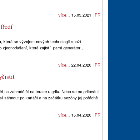
více...
15.03.2021 |
PR
tředí
 která se vývojem nových technologií snaží
zjednodušení, které zajistí parní generátor ,
více...
22.04.2020 |
PR
čistit
 na zahradě či na terase u grilu. Nebo se na grilování
sí sáhnout po kartáči a na začátku sezóny jej pořádně
více...
15.04.2020 |
PR