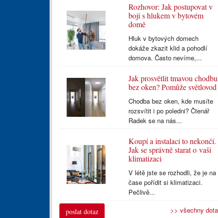
Rozhovor: Jak postupovat v
boji s hlukem v bytovém
domě
Hluk v bytových domech
dokáže zkazit klid a pohodlí
domova. Často nevíme,...
Jak prosvětlit tmavou chodbu
bez oken? Pomůže světlovod
Chodba bez oken, kde musíte
rozsvítit i po poledni? Čtenář
Radek se na nás...
Koupí a instalací to nekončí.
Jak se správně starat o vaši
klimatizaci
V létě jste se rozhodli, že je na
čase pořídit si klimatizaci.
Pečlivě...
>> všechny dot
poslat dotaz