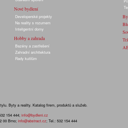
Pr
Te
Nové bydlení
By
Developerské projekty
Na reality s rozumem
Bl
Inteligentní domy
So
Hobby a zahrada
Trž
Bazény a zastřešení
A
Zahradní architektura
Rady kutilům
lu. Byty a reality. Katalog firem, produktů a služeb.
 532 154 444
;
info@bydleni.cz
02 00 Brno;
info@abstract.cz
; Tel.: 532 154 444