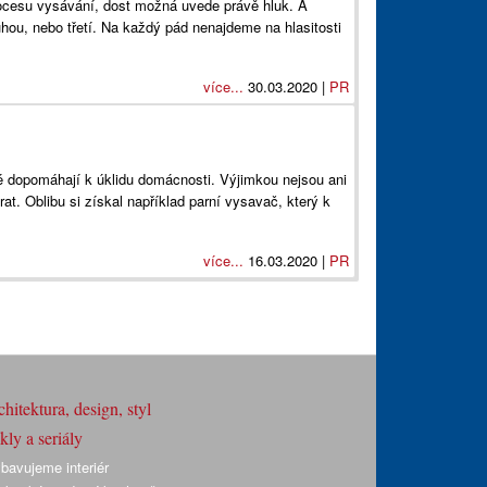
rocesu vysávání, dost možná uvede právě hluk. A
uhou, nebo třetí. Na každý pád nenajdeme na hlasitosti
více...
30.03.2020 |
PR
ré dopomáhají k úklidu domácnosti. Výjimkou nejsou ani
at. Oblibu si získal například parní vysavač, který k
více...
16.03.2020 |
PR
hitektura, design, styl
ly a seriály
bavujeme interiér