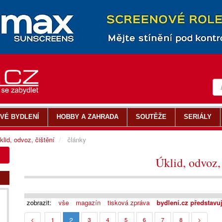
VÉ BYDLENÍ
HOBBY A ZAHRADA
SOUTĚŽE
SERIÁLY
klid, odvoz, čištění
články
Úklid, odvoz, 
zobrazit:
vše
magazín
tisková zpráva
bydlení.cz představu
2
<
1
3
4
5
6
7
8
>