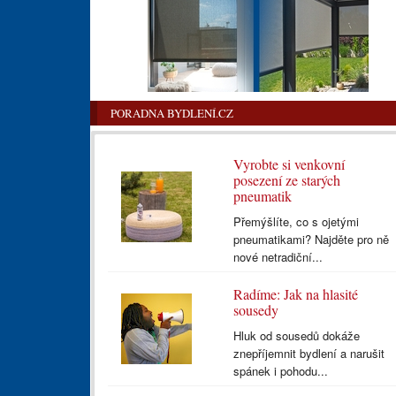
PORADNA BYDLENÍ.CZ
Vyrobte si venkovní
posezení ze starých
pneumatik
Přemýšlíte, co s ojetými
pneumatikami? Najděte pro ně
nové netradiční...
Radíme: Jak na hlasité
sousedy
Hluk od sousedů dokáže
znepříjemnit bydlení a narušit
spánek i pohodu...