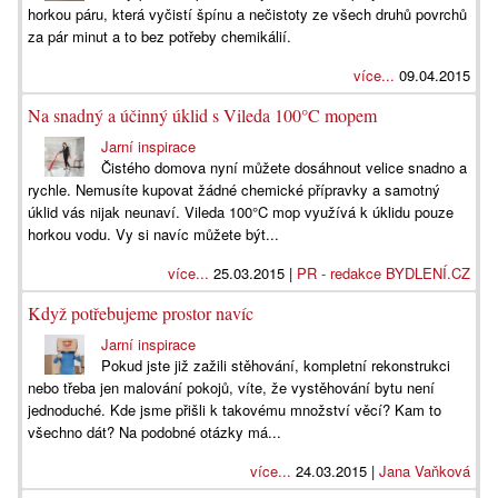
horkou páru, která vyčistí špínu a nečistoty ze všech druhů povrchů
za pár minut a to bez potřeby chemikálií.
více...
09.04.2015
Na snadný a účinný úklid s Vileda 100°C mopem
Jarní inspirace
Čistého domova nyní můžete dosáhnout velice snadno a
rychle. Nemusíte kupovat žádné chemické přípravky a samotný
úklid vás nijak neunaví. Vileda 100°C mop využívá k úklidu pouze
horkou vodu. Vy si navíc můžete být...
více...
25.03.2015 |
PR - redakce BYDLENÍ.CZ
Když potřebujeme prostor navíc
Jarní inspirace
Pokud jste již zažili stěhování, kompletní rekonstrukci
nebo třeba jen malování pokojů, víte, že vystěhování bytu není
jednoduché. Kde jsme přišli k takovému množství věcí? Kam to
všechno dát? Na podobné otázky má...
více...
24.03.2015 |
Jana Vaňková