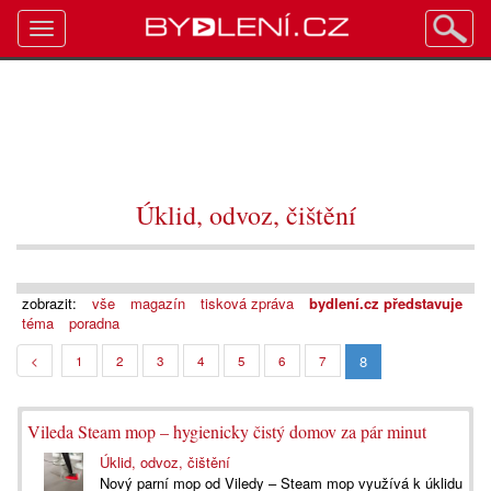
Toggle
navigation
Úklid, odvoz, čištění
zobrazit:
vše
magazín
tisková zpráva
bydlení.cz představuje
téma
poradna
8
<
1
2
3
4
5
6
7
Vileda Steam mop – hygienicky čistý domov za pár minut
Úklid, odvoz, čištění
Nový parní mop od Viledy – Steam mop využívá k úklidu