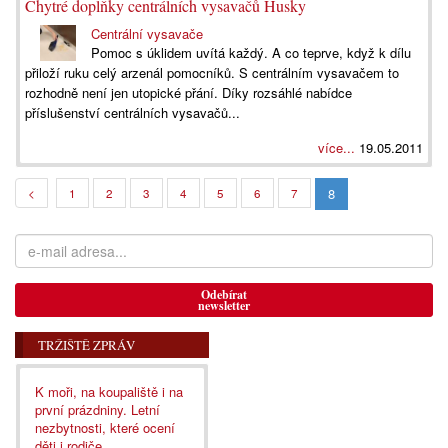
Chytré doplňky centrálních vysavačů Husky
Centrální vysavače
Pomoc s úklidem uvítá každý. A co teprve, když k dílu
přiloží ruku celý arzenál pomocníků. S centrálním vysavačem to
rozhodně není jen utopické přání. Díky rozsáhlé nabídce
příslušenství centrálních vysavačů...
více...
19.05.2011
8
<
1
2
3
4
5
6
7
Odebírat
newsletter
TRŽIŠTĚ ZPRÁV
K moři, na koupaliště i na
první prázdniny. Letní
nezbytnosti, které ocení
děti i rodiče