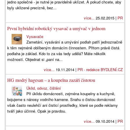
jedno společné - je nutné je pravidelně uklízet. A pokud chcete, aby
byly uklizené precizně, bez...
více...
25.02.2015 |
PR
První hybridní robotický vysavač a umývač v jednom
Vysavače
Zametání, vysávání a umývání podlah patří jednoznačně
k těm nejméně oblíbeným domácím činnostem. Přitom právě čistá
podlaha je základ. Kdo to za vás tedy udělá? Máte několik
možností. Objednat si „paní na...
více...
19.11.2014 |
PR - redakce BYDLENÍ.CZ
HG modrý hagesan – a koupelna zazáří čistotou
Úklid, odvoz, čištění
Při úklidu domácnosti, zejména koupelny a kuchyně,
bojujeme s nánosy vodního kamene. Snahu o čistou domácnost
však často neulehčí ani čisticí prostředky, které se podle reklamy
tváří jako účinné. Opak je pravdou.
více...
09.10.2014 |
PR