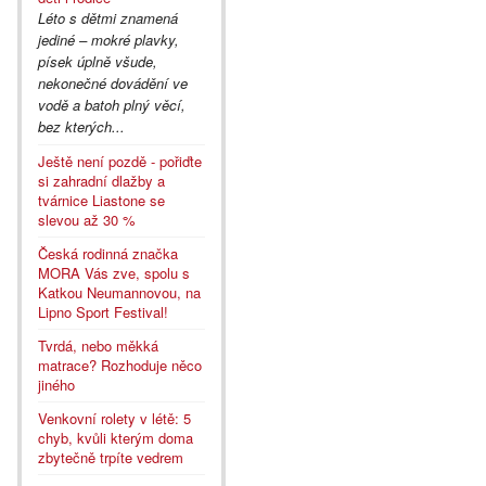
Léto s dětmi znamená
jediné – mokré plavky,
písek úplně všude,
nekonečné dovádění ve
vodě a batoh plný věcí,
bez kterých...
Ještě není pozdě - pořiďte
si zahradní dlažby a
tvárnice Liastone se
slevou až 30 %
Česká rodinná značka
MORA Vás zve, spolu s
Katkou Neumannovou, na
Lipno Sport Festival!
Tvrdá, nebo měkká
matrace? Rozhoduje něco
jiného
Venkovní rolety v létě: 5
chyb, kvůli kterým doma
zbytečně trpíte vedrem