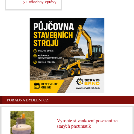
>> všechny zprávy
PORADNA BYDLENÍ.CZ
Vyrobte si venkovní posezení ze
starých pneumatik