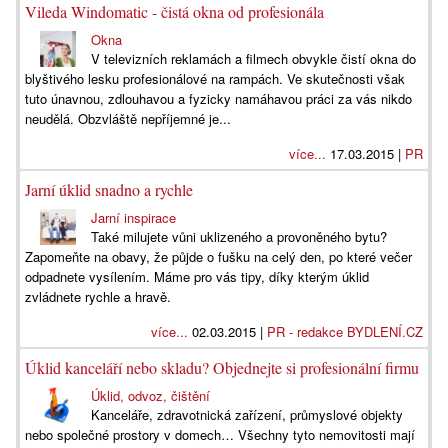
Vileda Windomatic - čistá okna od profesionála
Okna
V televizních reklamách a filmech obvykle čistí okna do
blyštivého lesku profesionálové na rampách. Ve skutečnosti však
tuto únavnou, zdlouhavou a fyzicky namáhavou práci za vás nikdo
neudělá. Obzvláště nepříjemné je...
více...
17.03.2015 |
PR
Jarní úklid snadno a rychle
Jarní inspirace
Také milujete vůni uklizeného a provoněného bytu?
Zapomeňte na obavy, že půjde o fušku na celý den, po které večer
odpadnete vysílením. Máme pro vás tipy, díky kterým úklid
zvládnete rychle a hravě.
více...
02.03.2015 |
PR - redakce BYDLENÍ.CZ
Úklid kanceláří nebo skladu? Objednejte si profesionální firmu
Úklid, odvoz, čištění
Kanceláře, zdravotnická zařízení, průmyslové objekty
nebo společné prostory v domech… Všechny tyto nemovitosti mají