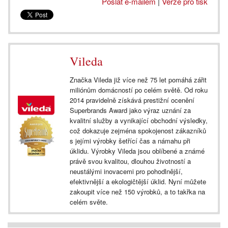
Poslat e-mailem
|
Verze pro tisk
Vileda
Značka Vileda již více než 75 let pomáhá zářit
miliónům domácností po celém světě. Od roku
2014 pravidelně získává prestižní ocenění
Superbrands Award jako výraz uznání za
kvalitní služby a vynikající obchodní výsledky,
což dokazuje zejména spokojenost zákazníků
s jejími výrobky šetřící čas a námahu při
úklidu. Výrobky Vileda jsou oblíbené a známé
právě svou kvalitou, dlouhou životností a
neustálými inovacemi pro pohodlnější,
efektivnější a ekologičtější úklid. Nyní můžete
zakoupit více než 150 výrobků, a to takřka na
celém světe.