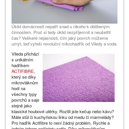
Úklid domácnosti nepatří snad u nikoho k oblíbeným
činnostem. Proč si tedy úklid nezpříjemnit a neušetřit
čas? Veškeré nejasnosti, čím jaký povrch můžeme
umýt, teď vyřeší revoluční mikrohadřík od Viledy a voda.
Vileda přichází
s unikátním
hadříkem
ACTIFIBRE
,
který se díky
mikrovláknům
hodí na
všechny typy
povrchů a saje
stejně jako
klasické houbové utěrky. Rozlili jste kečup nebo kávu?
Máte stůl či kuchyňskou linku od medu či marmelády?
Pro hadřík Actifibre to není žádný problém. Rychle a
jedním tahem nečistotu setře. Díky mikrovláknům