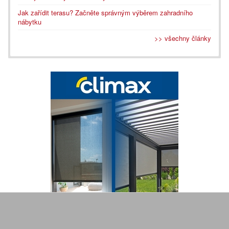
Jak zařídit terasu? Začněte správným výběrem zahradního
nábytku
>> všechny články