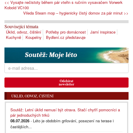
<< Vysajte nečistoty během pár vteřin s ručním vysavačem Vorwerk
Kobold VC100
Vileda Steam mop – hygienicky čistý domov za pár minut >>
Související témata
Úklid, odvoz, čištění
Potřeby pro domácnost
Jarní inspirace
Kuchyně
Koupelny
Bydlení.cz představuje
Odebírat
newsletter
ÚKLID, ODVOZ, ČIŠTĚNÍ
Soutěž: Letní úklid nemusí být otrava. Stačí chytří pomocníci a
pár jednoduchých triků
08.07.2026
- Léto je obdobím grilování, posezení na terase i
častějších...