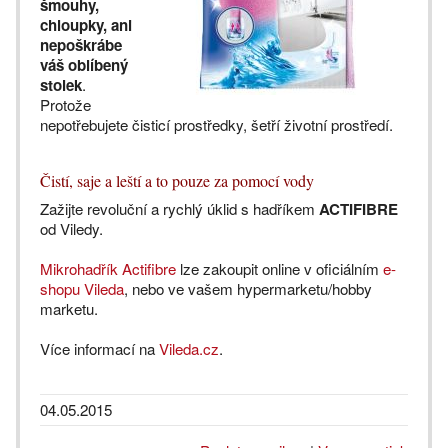
šmouhy,
chloupky, ani
nepoškrábe
váš oblíbený
stolek
.
Protože
nepotřebujete čisticí prostředky, šetří životní prostředí.
Čistí, saje a leští a to pouze za pomocí vody
Zažijte revoluční a rychlý úklid s hadříkem
ACTIFIBRE
od Viledy.
Mikrohadřík Actifibre
lze zakoupit online v oficiálním
e-
shopu Vileda
, nebo ve vašem hypermarketu/hobby
marketu.
Více informací na
Vileda.cz
.
04.05.2015