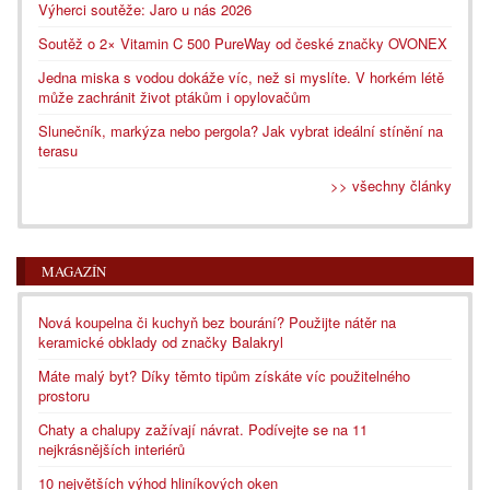
Výherci soutěže: Jaro u nás 2026
Soutěž o 2× Vitamin C 500 PureWay od české značky OVONEX
Jedna miska s vodou dokáže víc, než si myslíte. V horkém létě
může zachránit život ptákům i opylovačům
Slunečník, markýza nebo pergola? Jak vybrat ideální stínění na
terasu
>> všechny články
MAGAZÍN
Nová koupelna či kuchyň bez bourání? Použijte nátěr na
keramické obklady od značky Balakryl
Máte malý byt? Díky těmto tipům získáte víc použitelného
prostoru
Chaty a chalupy zažívají návrat. Podívejte se na 11
nejkrásnějších interiérů
10 největších výhod hliníkových oken