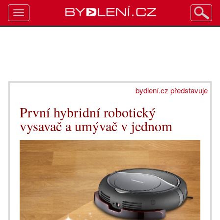
Toggle
navigation
bydlení.cz představuje
První hybridní robotický
vysavač a umývač v jednom