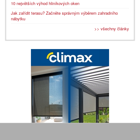
10 největších výhod hliníkových oken
Jak zařídit terasu? Začněte správným výběrem zahradního
nábytku
>> všechny články