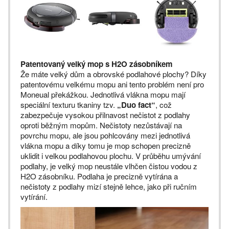
Patentovaný velký mop s H2O zásobníkem
Že máte velký dům a obrovské podlahové plochy? Díky
patentovému velkému mopu ani tento problém není pro
Moneual překážkou. Jednotlivá vlákna mopu mají
speciální texturu tkaniny tzv.
„Duo fact“
, což
zabezpečuje vysokou přilnavost nečistot z podlahy
oproti běžným mopům. Nečistoty nezůstávají na
povrchu mopu, ale jsou pohlcovány mezi jednotlivá
vlákna mopu a díky tomu je mop schopen precizně
uklidit i velkou podlahovou plochu. V průběhu umývání
podlahy, je velký mop neustále vlhčen čistou vodou z
H2O zásobníku. Podlaha je precizně vytírána a
nečistoty z podlahy mizí stejně lehce, jako při ručním
vytírání.