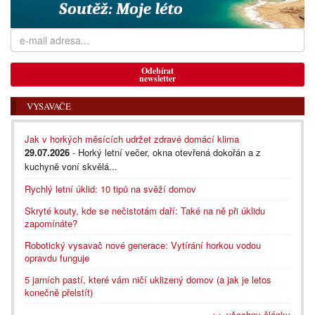
Odebírat
newsletter
VYSAVAČE
Jak v horkých měsících udržet zdravé domácí klima
29.07.2026
- Horký letní večer, okna otevřená dokořán a z
kuchyně voní skvělá...
Rychlý letní úklid: 10 tipů na svěží domov
Skryté kouty, kde se nečistotám daří: Také na ně při úklidu
zapomínáte?
Robotický vysavač nové generace: Vytírání horkou vodou
opravdu funguje
5 jarních pastí, které vám ničí uklizený domov (a jak je letos
konečně přelstít)
>> všechny články