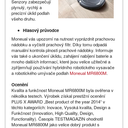
Senzory zabezpečují
plynulý, rychlý a
precizní úklid podlah
všeho druhu.
Hlasový průvodce
Moneual vás upozorní na nutnost vyprázdnit prachovou
nádobku a vyčistit prachový filtr. Díky tomu odpadá
manuální kontrola plnosti prachové nádobky. Informuje
vás také o ukončení úklidu, zahájení nabíjení baterie a
mnoho dalších informací, které jsou velice užitečné a
zpříjemňují používání hybridního robotického vysavače
a robotického umývače podlah
Moneual MR6800M
.
Ocenění
Kvalita a funkčnost Moneual MR6800M byla ověřena v
několika testech. Výrobek získal prestižní ocenění
PLUS X AWARD „Best product of the year 2014“ v
těchto kategoriích: Inovace, Vysoká kvalita, Design a
Funkčnost (Innovation, High Quality, Design,
Functionality). Časopis TESTMAGAZIN ohodnotil
Moneual MR6800M jako velice dobrý produkt s