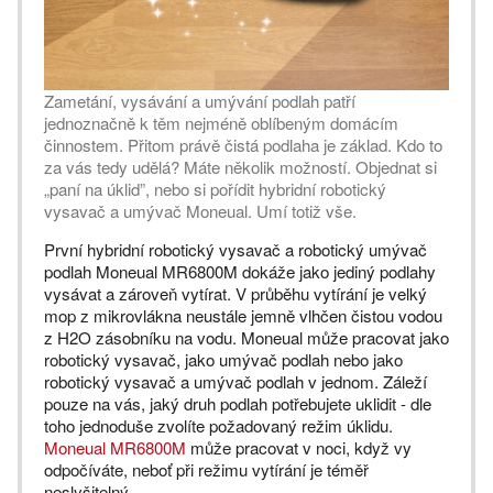
Zametání, vysávání a umývání podlah patří
jednoznačně k těm nejméně oblíbeným domácím
činnostem. Přitom právě čistá podlaha je základ. Kdo to
za vás tedy udělá? Máte několik možností. Objednat si
„paní na úklid”, nebo si pořídit hybridní robotický
vysavač a umývač Moneual. Umí totiž vše.
První hybridní robotický vysavač a robotický umývač
podlah Moneual MR6800M dokáže jako jediný podlahy
vysávat a zároveň vytírat. V průběhu vytírání je velký
mop z mikrovlákna neustále jemně vlhčen čistou vodou
z H2O zásobníku na vodu. Moneual může pracovat jako
robotický vysavač, jako umývač podlah nebo jako
robotický vysavač a umývač podlah v jednom. Záleží
pouze na vás, jaký druh podlah potřebujete uklidit - dle
toho jednoduše zvolíte požadovaný režim úklidu.
Moneual MR6800M
může pracovat v noci, když vy
odpočíváte, neboť při režimu vytírání je téměř
neslyšitelný.