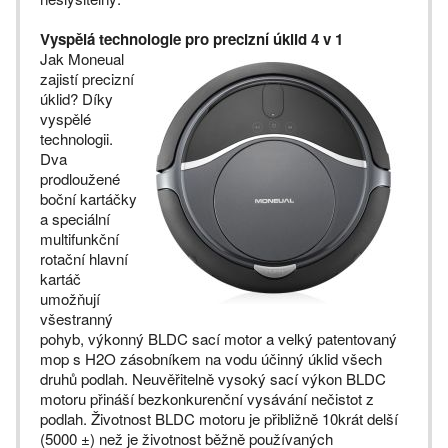
Vyspělá technologie pro precizní úklid 4 v 1
Jak Moneual
zajistí precizní
úklid? Díky
vyspělé
technologii.
Dva
prodloužené
boční kartáčky
a speciální
multifunkční
rotační hlavní
kartáč
umožňují
všestranný
pohyb, výkonný BLDC sací motor a velký patentovaný
mop s H2O zásobníkem na vodu účinný úklid všech
druhů podlah. Neuvěřitelně vysoký sací výkon BLDC
motoru přináší bezkonkurenční vysávání nečistot z
podlah. Životnost BLDC motoru je přibližně 10krát delší
(5000 ±) než je životnost běžně používaných