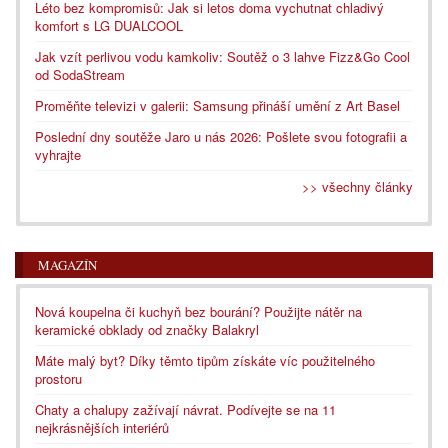
Léto bez kompromisů: Jak si letos doma vychutnat chladivý
komfort s LG DUALCOOL
Jak vzít perlivou vodu kamkoliv: Soutěž o 3 lahve Fizz&Go Cool
od SodaStream
Proměňte televizi v galerii: Samsung přináší umění z Art Basel
Poslední dny soutěže Jaro u nás 2026: Pošlete svou fotografii a
vyhrajte
>> všechny články
MAGAZÍN
Nová koupelna či kuchyň bez bourání? Použijte nátěr na
keramické obklady od značky Balakryl
Máte malý byt? Díky těmto tipům získáte víc použitelného
prostoru
Chaty a chalupy zažívají návrat. Podívejte se na 11
nejkrásnějších interiérů