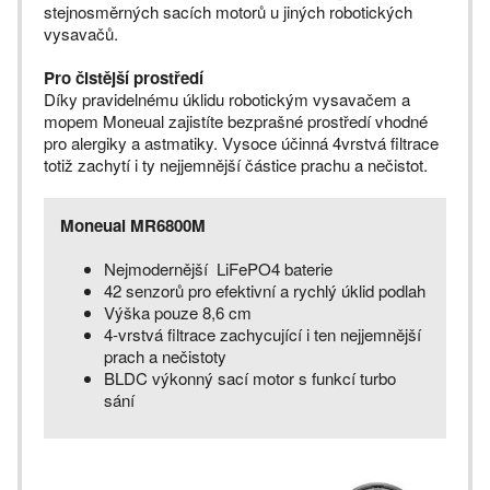
stejnosměrných sacích motorů u jiných robotických
vysavačů.
Pro čistější prostředí
Díky pravidelnému úklidu robotickým vysavačem a
mopem Moneual zajistíte bezprašné prostředí vhodné
pro alergiky a astmatiky. Vysoce účinná 4vrstvá filtrace
totiž zachytí i ty nejjemnější částice prachu a nečistot.
Moneual MR6800M
Nejmodernější LiFePO4 baterie
42 senzorů pro efektivní a rychlý úklid podlah
Výška pouze 8,6 cm
4-vrstvá filtrace zachycující i ten nejjemnější
prach a nečistoty
BLDC výkonný sací motor s funkcí turbo
sání