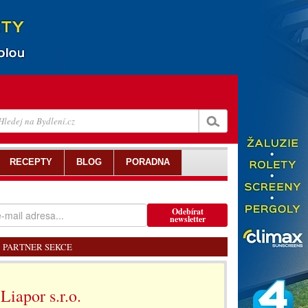
RECEPTY
BLOG
PORADNA
Odebírat
newsletter
PARTNER SEKCE
Liapor s.r.o.