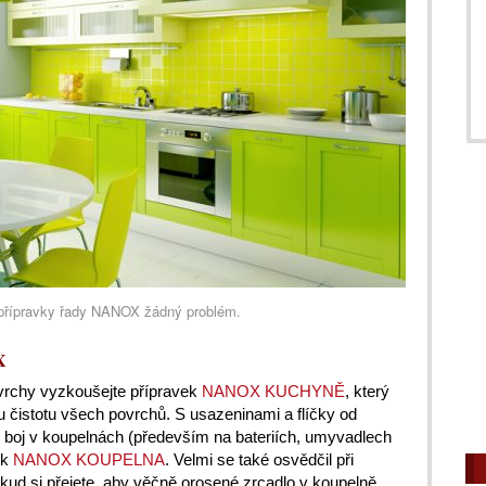
 přípravky řady NANOX žádný problém.
X
vrchy vyzkoušejte přípravek
NANOX KUCHYNĚ
, který
u čistotu všech povrchů. S usazeninami a flíčky od
boj v koupelnách (především na bateriích, umyvadlech
ík
NANOX KOUPELNA
. Velmi se také osvědčil při
kud si přejete, aby věčně orosené zrcadlo v koupelně