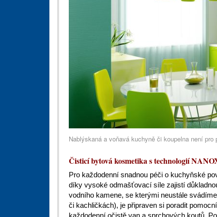
Nablýskaná a voňavá kuchyně či koupelna není pro
Čisticí bytová kosmetika s technologií NANO
Pro každodenní snadnou péči o kuchyňské po
díky vysoké odmašťovací síle zajistí důkladno
vodního kamene, se kterými neustále svádíme 
či kachličkách), je připraven si poradit pomocn
každodenní očistě van a sprchových koutů. Po