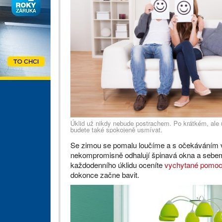
Úklid už nikdy nebude postrachem. Po krátkém, ale 
budete také spokojeně usmívat.
Se zimou se pomalu loučíme a s očekáváním vít
nekompromisně odhalují špinavá okna a sebemen
každodenního úklidu oceníte
vychytané pomoc
dokonce začne bavit.