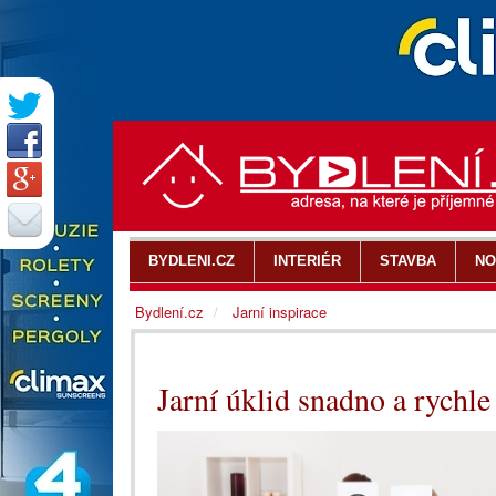
BYDLENI.CZ
INTERIÉR
STAVBA
NO
Bydlení.cz
Jarní inspirace
Jarní úklid snadno a rychle