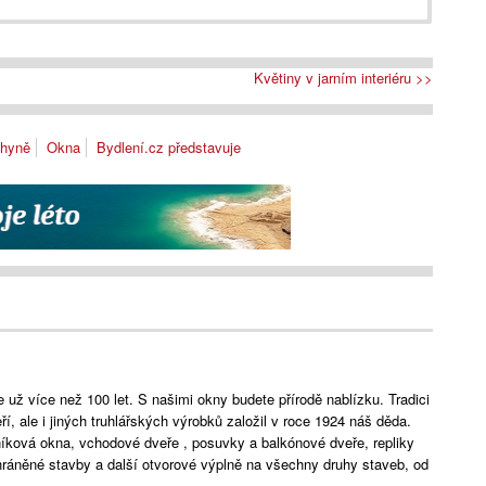
Květiny v jarním interiéru >>
hyně
Okna
Bydlení.cz představuje
ž více než 100 let. S našimi okny budete přírodě nablízku. Tradici
, ale i jiných truhlářských výrobků založil v roce 1924 náš děda.
íková okna, vchodové dveře , posuvky a balkónové dveře, repliky
ráněné stavby a další otvorové výplně na všechny druhy staveb, od