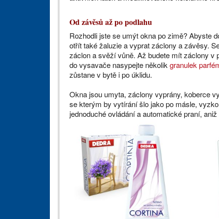
Od závěsů až po podlahu
Rozhodli jste se umýt okna po zimě? Abyste d
otřít také žaluzie a vyprat záclony a závěsy. 
záclon a svěží vůně. Až budete mít záclony v 
do vysavače nasypejte několik
granulek parfé
zůstane v bytě i po úklidu.
Okna jsou umyta, záclony vyprány, koberce vysá
se kterým by vytírání šlo jako po másle, vyzk
jednoduché ovládání a automatické praní, aniž