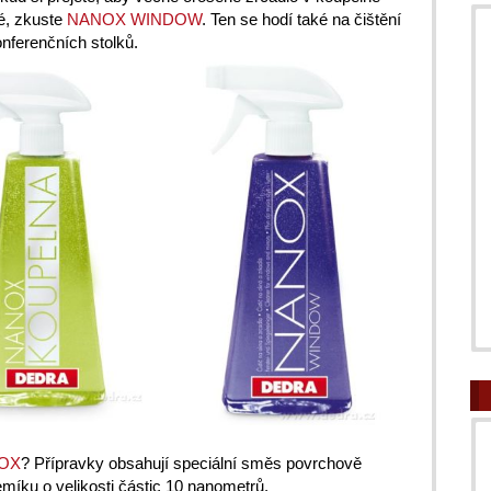
é, zkuste
NANOX WINDOW
. Ten se hodí také na čištění
onferenčních stolků.
OX
? Přípravky obsahují speciální směs povrchově
emíku o velikosti částic 10 nanometrů.