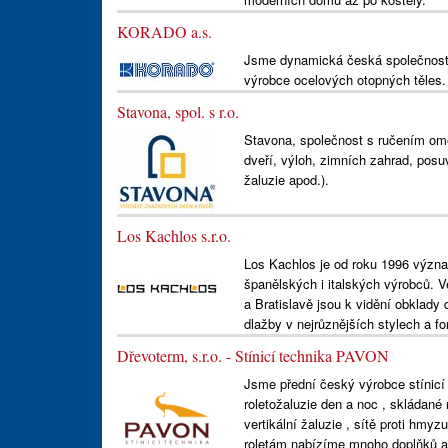
KORADO a.s.
Jsme dynamická česká společnost 
výrobce ocelových otopných těles.
Stavona, spol. s r.o.
Stavona, společnost s ručením om
dveří, výloh, zimních zahrad, posuv
žaluzie apod.).
Los Kachlos s.r.o.
Los Kachlos je od roku 1996 význa
španělských i italských výrobců. 
a Bratislavě jsou k vidění obklady 
dlažby v nejrůznějších stylech a f
Dřevoterm, s.r.o. - Stínicí technika PAVON
Jsme přední český výrobce stínicí 
roletožaluzie den a noc , skládané r
vertikální žaluzie , sítě proti hmy
roletám nabízíme mnoho doplňků a 