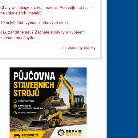
Chaty a chalupy zažívají návrat. Podívejte se na 11
nejkrásnějších interiérů
10 největších výhod hliníkových oken
Jak zařídit terasu? Začněte správným výběrem
zahradního nábytku
>> všechny články