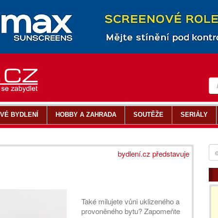
VÉ BYDLENÍ
HOBBY A ZAHRADA
SOUTĚŽE
SERIÁLY
bydlení.cz představuje
Také milujete vůni uklizeného a
provoněného bytu? Zapomeňte