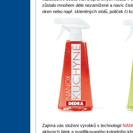
zůstalo mnohem déle nezamlžené a navíc čist
oken nebo např. skleněných stolů, poliček či k
Zajímá vás složení výrobků s technologií
NAN
aktivních látek a modifikovaného koloidního kř