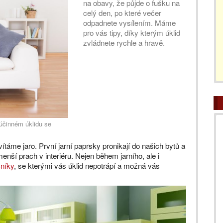
na obavy, že půjde o fušku na
celý den, po které večer
odpadnete vysílením. Máme
pro vás tipy, díky kterým úklid
zvládnete rychle a hravě.
účinném úklidu se
áme jaro. První jarní paprsky pronikají do našich bytů a
ší prach v interiéru. Nejen během jarního, ale i
níky
, se kterými vás úklid nepotrápí a možná vás