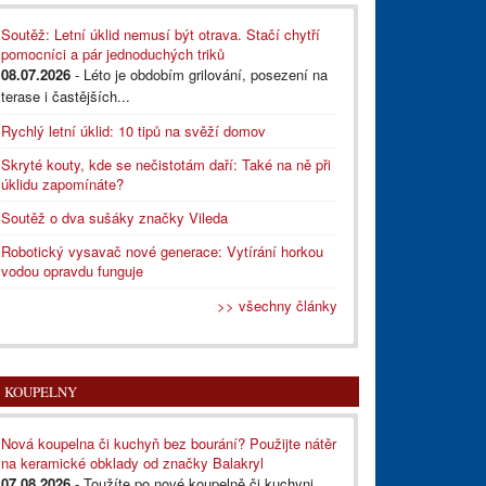
Soutěž: Letní úklid nemusí být otrava. Stačí chytří
pomocníci a pár jednoduchých triků
08.07.2026
- Léto je obdobím grilování, posezení na
terase i častějších...
Rychlý letní úklid: 10 tipů na svěží domov
Skryté kouty, kde se nečistotám daří: Také na ně při
úklidu zapomínáte?
Soutěž o dva sušáky značky Vileda
Robotický vysavač nové generace: Vytírání horkou
vodou opravdu funguje
>> všechny články
KOUPELNY
Nová koupelna či kuchyň bez bourání? Použijte nátěr
na keramické obklady od značky Balakryl
07.08.2026
- Toužíte po nové koupelně či kuchyni,