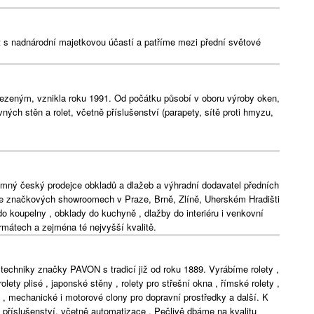
s nadnárodní majetkovou účastí a patříme mezi přední světové
ezeným, vznikla roku 1991. Od počátku působí v oboru výroby oken,
ných stěn a rolet, včetně příslušenství (parapety, sítě proti hmyzu,
mný český prodejce obkladů a dlažeb a výhradní dodavatel předních
Ve značkových showroomech v Praze, Brně, Zlíně, Uherském Hradišti
do koupelny , obklady do kuchyně , dlažby do interiéru i venkovní
ormátech a zejména té nejvyšší kvalitě.
techniky značky PAVON s tradicí již od roku 1889. Vyrábíme rolety ,
olety plisé , japonské stěny , rolety pro střešní okna , římské rolety ,
zu , mechanické i motorové clony pro dopravní prostředky a další. K
příslušenství, včetně automatizace . Pečlivě dbáme na kvalitu