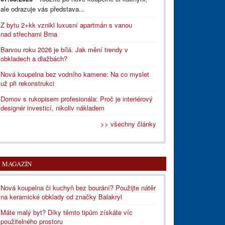
ale odrazuje vás představa...
Z bytu 2+kk vznikl luxusní apartmán s vanou
nad střechami Brna
Barvou roku 2026 je bílá. Jak mění trendy v
obkladech a dlažbách?
Nová koupelna bez vodního kamene: Na co myslet
už při rekonstrukci
Domov s rukopisem profesionála: Proč je interiérový
designér investicí, nikoliv nákladem
>> všechny články
MAGAZÍN
Nová koupelna či kuchyň bez bourání? Použijte nátěr
na keramické obklady od značky Balakryl
Máte malý byt? Díky těmto tipům získáte víc
použitelného prostoru