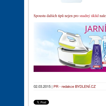
Spoustu dalších tipů nejen pro
snadný úklid
nale
02.03.2015
|
PR - redakce BYDLENÍ.CZ