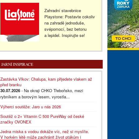
Zahradní stavebnice
Playstone: Postavte cokoliv
na zahradě jednoduše,
svépomocí, bez betonu
a lepidel. Inspirujte se!
JARNÍ INSPIRACE
Zastávka Vlkov: Chalupa, kam přijedete vlakem až
před branku
30.07.2026
- Na okraji CHKO Třeboňsko, mezi
rybníkem a borovým lesem, vyrostla...
Výherci soutěže: Jaro u nás 2026
Soutěž o 2× Vitamin C 500 PureWay od české
značky OVONEX
Jedna miska s vodou dokáže víc, než si myslíte.
V horkém létě může zachránit život ptákům i