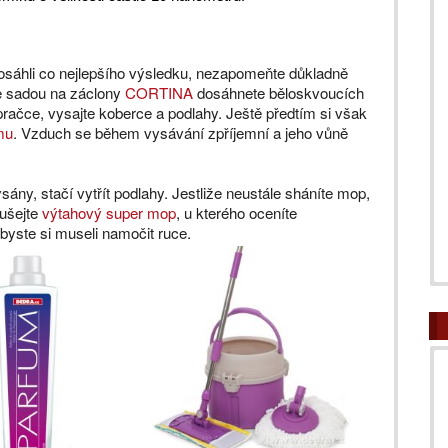
osáhli co nejlepšího výsledku, nezapomeňte důkladně
Se sadou na záclony
CORTINA
dosáhnete běloskvoucích
pračce, vysajte koberce a podlahy. Ještě předtím si však
mu
. Vzduch se během vysávání zpříjemní a jeho vůně
ny, stačí vytřít podlahy. Jestliže neustále sháníte mop,
oušejte
výtahový super mop
, u kterého oceníte
 byste si museli namočit ruce.