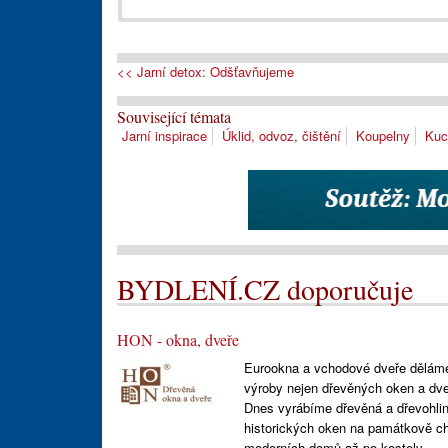
<< Jarní detox: Odšťavňujeme
Související témata
Jarní inspirace
Úklid, odvoz, čištění
Koupelny
Kuc
BYDLENÍ.CZ doporučuje
HON - okna, dveře
Eurookna a vchodové dveře děláme u
výroby nejen dřevěných oken a dveří
Dnes vyrábíme dřevěná a dřevohlin
historických oken na památkově ch
moderních domů až po kostely.