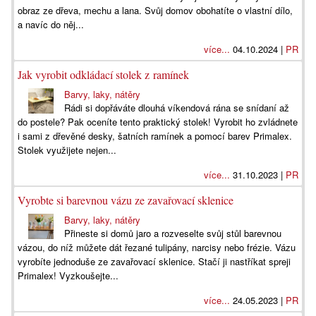
obraz ze dřeva, mechu a lana. Svůj domov obohatíte o vlastní dílo,
a navíc do něj...
více...
04.10.2024 |
PR
Jak vyrobit odkládací stolek z ramínek
Barvy, laky, nátěry
Rádi si dopřáváte dlouhá víkendová rána se snídaní až
do postele? Pak oceníte tento praktický stolek! Vyrobit ho zvládnete
i sami z dřevěné desky, šatních ramínek a pomocí barev Primalex.
Stolek využijete nejen...
více...
31.10.2023 |
PR
Vyrobte si barevnou vázu ze zavařovací sklenice
Barvy, laky, nátěry
Přineste si domů jaro a rozveselte svůj stůl barevnou
vázou, do níž můžete dát řezané tulipány, narcisy nebo frézie. Vázu
vyrobíte jednoduše ze zavařovací sklenice. Stačí ji nastříkat spreji
Primalex! Vyzkoušejte...
více...
24.05.2023 |
PR