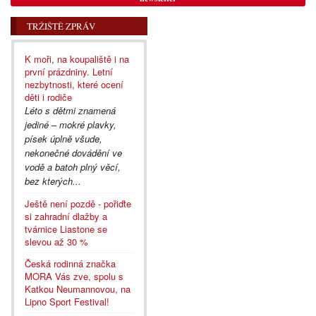
TRŽIŠTĚ ZPRÁV
K moři, na koupaliště i na
první prázdniny. Letní
nezbytnosti, které ocení
děti i rodiče
Léto s dětmi znamená
jediné – mokré plavky,
písek úplně všude,
nekonečné dovádění ve
vodě a batoh plný věcí,
bez kterých...
Ještě není pozdě - pořiďte
si zahradní dlažby a
tvárnice Liastone se
slevou až 30 %
Česká rodinná značka
MORA Vás zve, spolu s
Katkou Neumannovou, na
Lipno Sport Festival!