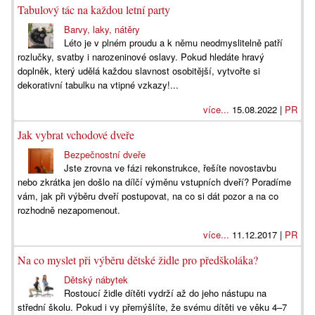
Tabulový tác na každou letní party
Barvy, laky, nátěry
Léto je v plném proudu a k němu neodmyslitelně patří
rozlučky, svatby i narozeninové oslavy. Pokud hledáte hravý
doplněk, který udělá každou slavnost osobitější, vytvořte si
dekorativní tabulku na vtipné vzkazy!...
více...
15.08.2022 |
PR
Jak vybrat vchodové dveře
Bezpečnostní dveře
Jste zrovna ve fázi rekonstrukce, řešíte novostavbu
nebo zkrátka jen došlo na dílčí výměnu vstupních dveří? Poradíme
vám, jak při výběru dveří postupovat, na co si dát pozor a na co
rozhodně nezapomenout.
více...
11.12.2017 |
PR
Na co myslet při výběru dětské židle pro předškoláka?
Dětský nábytek
Rostoucí židle dítěti vydrží až do jeho nástupu na
střední školu. Pokud i vy přemýšlíte, že svému dítěti ve věku 4–7