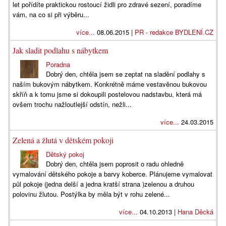
let pořídíte praktickou rostoucí židli pro zdravé sezení, poradíme
vám, na co si při výběru...
více...
08.06.2015 |
PR - redakce BYDLENÍ.CZ
Jak sladit podlahu s nábytkem
Poradna
Dobrý den, chtěla jsem se zeptat na sladění podlahy s
naším bukovým nábytkem. Konkrétně máme vestavěnou bukovou
skříň a k tomu jsme si dokoupili postelovou nadstavbu, která má
ovšem trochu nažloutlejší odstín, nežli...
více...
24.03.2015
Zelená a žlutá v dětském pokoji
Dětský pokoj
Dobrý den, chtěla jsem poprosit o radu ohledně
vymalování dětského pokoje a barvy koberce. Plánujeme vymalovat
půl pokoje (jedna delší a jedna kratší strana )zelenou a druhou
polovinu žlutou. Postýlka by měla být v rohu zelené...
více...
04.10.2013 |
Hana Děcká