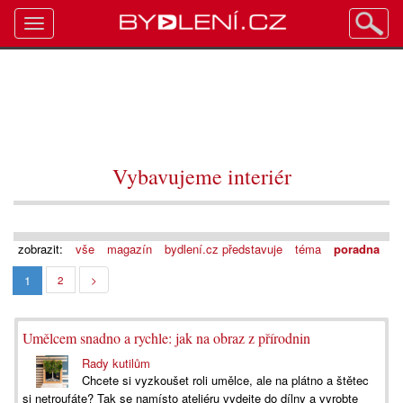
Toggle
navigation
Vybavujeme interiér
zobrazit:
vše
magazín
bydlení.cz představuje
téma
poradna
1
2
>
Umělcem snadno a rychle: jak na obraz z přírodnin
Rady kutilům
Chcete si vyzkoušet roli umělce, ale na plátno a štětec
si netroufáte? Tak se namísto ateliéru vydejte do dílny a vyrobte