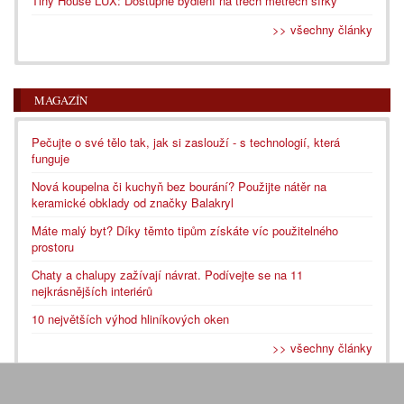
Tiny House LUX: Dostupné bydlení na třech metrech šířky
>> všechny články
MAGAZÍN
Pečujte o své tělo tak, jak si zaslouží - s technologií, která
funguje
Nová koupelna či kuchyň bez bourání? Použijte nátěr na
keramické obklady od značky Balakryl
Máte malý byt? Díky těmto tipům získáte víc použitelného
prostoru
Chaty a chalupy zažívají návrat. Podívejte se na 11
nejkrásnějších interiérů
10 největších výhod hliníkových oken
>> všechny články