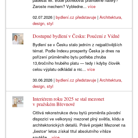
padesát let. Bude potřebovat pravidelné nátěry?
Zaroste mechem? Vybledne...
více
02.07.2026
|
bydlení.cz představuje
|
Architektura,
design, styl
Dostupné bydlení v Česku: Poučení z Vídně
Bydlení se v Česku stalo jedním z nejpalčivějších
témat. Podle Indexu prosperity Česka je dnes na
pořízení průměrného bytu potřeba zhruba
13,6ročního hrubého platu — tedy i kdyby člověk
celou výplatu odkládal a nic...
více
30.06.2026
|
bydlení.cz představuje
|
Architektura,
design, styl
Interiérem roku 2025 se stal mezonet
v pražském Břevnově
Citlivá rekonstrukce dvou bytů proměnila původní
dispozici ve velkorysý mezonet plný světla, klidu a
architektonických detailů. Právě projekt Mezonet na
„šestce“ letos získal titul absolutního vítěze
soutěže...
více