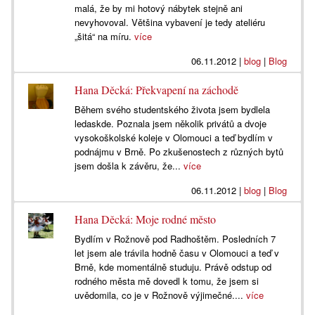
malá, že by mi hotový nábytek stejně ani
nevyhovoval. Většina vybavení je tedy ateliéru
„šitá“ na míru.
více
06.11.2012
|
blog
|
Blog
Hana Děcká: Překvapení na záchodě
Během svého studentského života jsem bydlela
ledaskde. Poznala jsem několik privátů a dvoje
vysokoškolské koleje v Olomouci a teď bydlím v
podnájmu v Brně. Po zkušenostech z různých bytů
jsem došla k závěru, že...
více
06.11.2012
|
blog
|
Blog
Hana Děcká: Moje rodné město
Bydlím v Rožnově pod Radhoštěm. Posledních 7
let jsem ale trávila hodně času v Olomouci a teď v
Brně, kde momentálně studuju. Právě odstup od
rodného města mě dovedl k tomu, že jsem si
uvědomila, co je v Rožnově výjimečné....
více