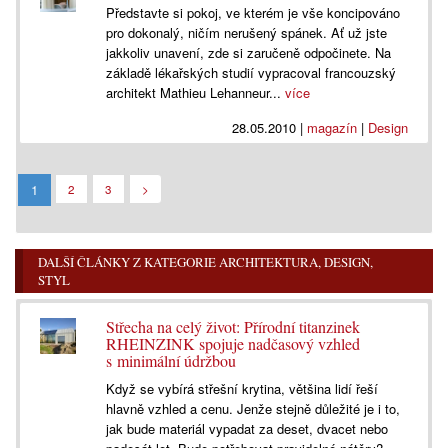
Představte si pokoj, ve kterém je vše koncipováno
pro dokonalý, ničím nerušený spánek. Ať už jste
jakkoliv unavení, zde si zaručeně odpočinete. Na
základě lékařských studií vypracoval francouzský
architekt Mathieu Lehanneur...
více
28.05.2010
|
magazín
|
Design
1
2
3
>
DALŠÍ ČLÁNKY Z KATEGORIE ARCHITEKTURA, DESIGN,
STYL
Střecha na celý život: Přírodní titanzinek
RHEINZINK spojuje nadčasový vzhled
s minimální údržbou
Když se vybírá střešní krytina, většina lidí řeší
hlavně vzhled a cenu. Jenže stejně důležité je i to,
jak bude materiál vypadat za deset, dvacet nebo