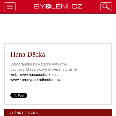
Toggle
navigation
Hana Děcká
Doktorandka na katedře výtvarné
výchovy Masarykovy univerzity v Brně
web: www.hanadecka.xf.cz,
www.korenypodradhostem.cz
ČLÁNKY AUTORA