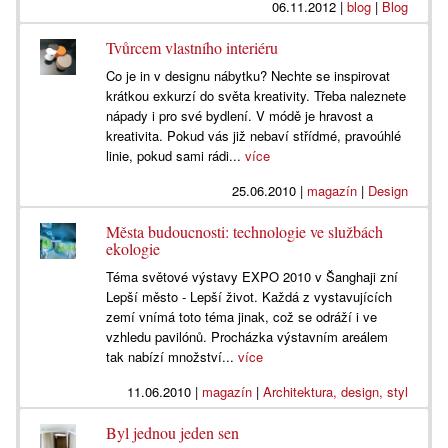
06.11.2012
|
blog
|
Blog
Tvůrcem vlastního interiéru
Co je in v designu nábytku? Nechte se inspirovat
krátkou exkurzí do světa kreativity. Třeba naleznete
nápady i pro své bydlení. V módě je hravost a
kreativita. Pokud vás již nebaví střídmé, pravoúhlé
linie, pokud sami rádi...
více
25.06.2010
|
magazín
|
Design
Města budoucnosti: technologie ve službách
ekologie
Téma světové výstavy EXPO 2010 v Šanghaji zní
Lepší město - Lepší život. Každá z vystavujících
zemí vnímá toto téma jinak, což se odráží i ve
vzhledu pavilónů. Procházka výstavním areálem
tak nabízí množství...
více
11.06.2010
|
magazín
|
Architektura, design, styl
Byl jednou jeden sen