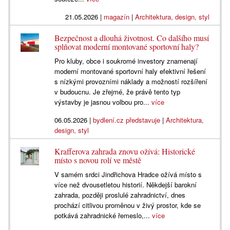
21.05.2026
|
magazín
|
Architektura, design, styl
Bezpečnost a dlouhá životnost. Co dalšího musí
splňovat moderní montované sportovní haly?
Pro kluby, obce i soukromé investory znamenají
moderní montované sportovní haly efektivní řešení
s nízkými provozními náklady a možností rozšíření
v budoucnu. Je zřejmé, že právě tento typ
výstavby je jasnou volbou pro...
více
06.05.2026
|
bydlení.cz představuje
|
Architektura,
design, styl
Krafferova zahrada znovu ožívá: Historické
místo s novou rolí ve městě
V samém srdci Jindřichova Hradce ožívá místo s
více než dvousetletou historií. Někdejší barokní
zahrada, později proslulé zahradnictví, dnes
prochází citlivou proměnou v živý prostor, kde se
potkává zahradnické řemeslo,...
více