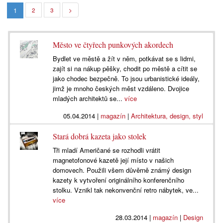
1
2
3
>
Město ve čtyřech punkových akordech
Bydlet ve městě a žít v něm, potkávat se s lidmi,
zajít si na nákup pěšky, chodit po městě a cítit se
jako chodec bezpečně. To jsou urbanistické ideály,
jimž je mnoho českých měst vzdáleno. Dvojice
mladých architektů se...
více
05.04.2014
|
magazín
|
Architektura, design, styl
Stará dobrá kazeta jako stolek
Tři mladí Američané se rozhodli vrátit
magnetofonové kazetě její místo v našich
domovech. Použili všem důvěrně známý design
kazety k vytvoření originálního konferenčního
stolku. Vznikl tak nekonvenční retro nábytek, ve...
více
28.03.2014
|
magazín
|
Design