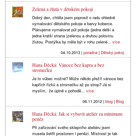
Zelená a žlutá v dětském pokoji
Dobrý den, chtěla jsem poprosit o radu ohledně
vymalování dětského pokoje a barvy koberce.
Plánujeme vymalovat půl pokoje (jedna delší a
jedna kratší strana )zelenou a druhou polovinu
žlutou. Postýlka by měla být v rohu zelené...
více
04.10.2013
|
poradna
|
Dětský pokoj
Hana Děcká: Vánoce bez kapra a bez
stromečku
Je to vůbec možné? Může někdo přežít vánoce bez
kapřích řízků a stromečku až po strop? Já si
myslím, že úplně v pohodě…
více
06.11.2012
|
blog
|
Blog
Hana Děcká: Jak si vybavit ateliér za minimum
peněz
Při zařizování svého sklepního ateliéru jsem
musela šetřit prostorem i penězi. Místnost je tak