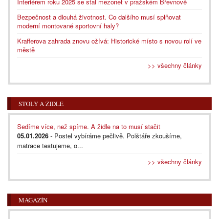
Interiérem roku 2025 se stal mezonet v pražském Břevnově
Bezpečnost a dlouhá životnost. Co dalšího musí splňovat
moderní montované sportovní haly?
Krafferova zahrada znovu ožívá: Historické místo s novou rolí ve
městě
>> všechny články
STOLY A ŽIDLE
Sedíme více, než spíme. A židle na to musí stačit
05.01.2026
- Postel vybíráme pečlivě. Polštáře zkoušíme,
matrace testujeme, o...
>> všechny články
MAGAZÍN