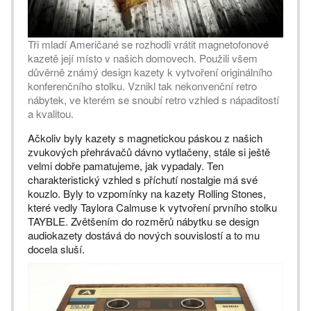
Tři mladí Američané se rozhodli vrátit magnetofonové
kazetě její místo v našich domovech. Použili všem
důvěrně známý design kazety k vytvoření originálního
konferenčního stolku. Vznikl tak nekonvenční retro
nábytek, ve kterém se snoubí retro vzhled s nápaditostí
a kvalitou.
Ačkoliv byly kazety s magnetickou páskou z našich
zvukových přehrávačů dávno vytlačeny, stále si ještě
velmi dobře pamatujeme, jak vypadaly. Ten
charakteristický vzhled s příchutí nostalgie má své
kouzlo. Byly to vzpomínky na kazety Rolling Stones,
které vedly Taylora Calmuse k vytvoření prvního stolku
TAYBLE. Zvětšením do rozměrů nábytku se design
audiokazety dostává do nových souvislostí a to mu
docela sluší.