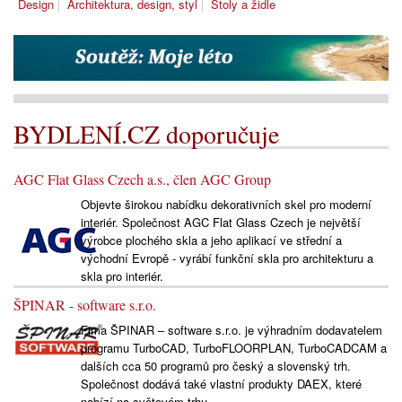
Design
Architektura, design, styl
Stoly a židle
BYDLENÍ.CZ doporučuje
AGC Flat Glass Czech a.s., člen AGC Group
Objevte širokou nabídku dekorativních skel pro moderní
interiér. Společnost AGC Flat Glass Czech je největší
výrobce plochého skla a jeho aplikací ve střední a
východní Evropě - vyrábí funkční skla pro architekturu a
skla pro interiér.
ŠPINAR - software s.r.o.
Fima ŠPINAR – software s.r.o. je výhradním dodavatelem
programu TurboCAD, TurboFLOORPLAN, TurboCADCAM a
dalších cca 50 programů pro český a slovenský trh.
Společnost dodává také vlastní produkty DAEX, které
nabízí na světovém trhu.