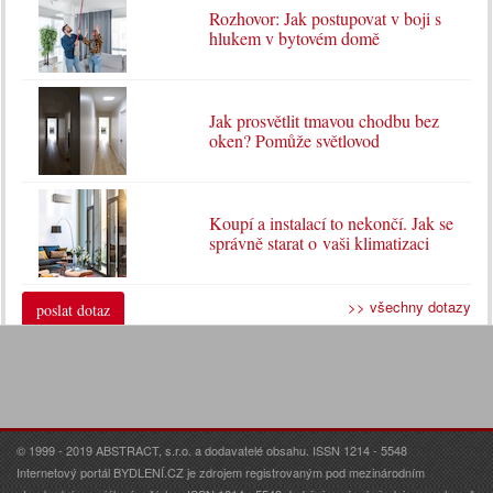
Rozhovor: Jak postupovat v boji s
hlukem v bytovém domě
Jak prosvětlit tmavou chodbu bez
oken? Pomůže světlovod
Koupí a instalací to nekončí. Jak se
správně starat o vaši klimatizaci
>> všechny dotazy
poslat dotaz
© 1999 - 2019 ABSTRACT, s.r.o. a dodavatelé obsahu. ISSN 1214 - 5548
Internetový portál BYDLENÍ.CZ je zdrojem registrovaným pod mezinárodním