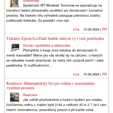
Světlovody
Společnost WT-Windows Tomorrow se specializuje na
inovativní řešení přirozeného osvětlení pro domácnosti i komerční
prostory. Na českém trhu výhradně zastupuje prémiovou značku
světlovodů Solatube. Za poslední více než...
více...
10.06.2024 |
PR
Tiskárny Epson EcoTank budete milovat vy i vaše peněženka
Domácí spotřebiče a elektronika
Přemýšlíte o koupi nové tiskárny do domácnosti či
menší kanceláře? Máme pro vás skvělý tip na zařízení, u kterých
se nebudete muset strachovat, že častý tisk výrazně pocítí i vaše
peněženka. S multifunkčními...
více...
10.06.2024 |
PR
Realizace: Minimalistický byt pro rodinu s maximálním
využitím prostoru
Realizace
Jak zařídit plnohodnotné a funkční bydlení pro mladou
čtyřčlennou rodinu v malém bytě 2+kk o velikosti 43 m 2 ? Je-li vám
vlastní minimalismus, prosvětlený prostor a při každé volné