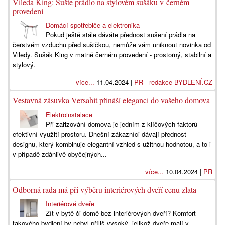
Vileda King: Sušte prádlo na stylovém sušáku v černém
provedení
Domácí spotřebiče a elektronika
Pokud ještě stále dáváte přednost sušení prádla na
čerstvém vzduchu před sušičkou, nemůže vám uniknout novinka od
Viledy. Sušák King v matně černém provedení - prostorný, stabilní a
stylový.
více...
11.04.2024 |
PR - redakce BYDLENÍ.CZ
Vestavná zásuvka Versahit přináší eleganci do vašeho domova
Elektroinstalace
Při zařizování domova je jedním z klíčových faktorů
efektivní využití prostoru. Dnešní zákazníci dávají přednost
designu, který kombinuje elegantní vzhled s užitnou hodnotou, a to i
v případě zdánlivě obyčejných...
více...
10.04.2024 |
PR
Odborná rada má při výběru interiérových dveří cenu zlata
Interiérové dveře
Žít v bytě či domě bez interiérových dveří? Komfort
takového bydlení by nebyl příliš vysoký, jelikož dveře mají v