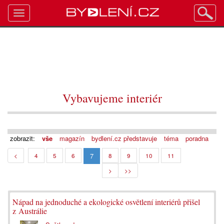
Toggle
navigation
Vybavujeme interiér
zobrazit:
vše
magazín
bydlení.cz představuje
téma
poradna
7
<
4
5
6
8
9
10
11
>
>>
Nápad na jednoduché a ekologické osvětlení interiérů přišel
z Austrálie