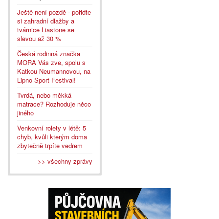
Ještě není pozdě - pořiďte
si zahradní dlažby a
tvárnice Liastone se
slevou až 30 %
Česká rodinná značka
MORA Vás zve, spolu s
Katkou Neumannovou, na
Lipno Sport Festival!
Tvrdá, nebo měkká
matrace? Rozhoduje něco
jiného
Venkovní rolety v létě: 5
chyb, kvůli kterým doma
zbytečně trpíte vedrem
>> všechny zprávy