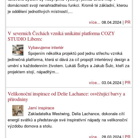
domácnosti svoji nenahraditelnou funkci. Kromě té základní, kterou
je oddělení jednotlivých místností,...
více...
08.04.2024 |
PR
V severních Čechách vzniká unikátní platforma COZY
STUDIO Liberec
Vybavujeme interiér
Spojením několika projektů pod jednu střechu vzniká
jedinečná platforma, která si dává za cíl propojit interiérový design a
umění s každodenním životem. Lukáš Šoltys a Jakub Šulc, kteří za
projektem stojí, nápaditým...
více...
03.04.2024 |
PR
Velikonoční inspirace od Delie Lachance: osvěžující barvy a
přírodniny
Jarní inspirace
Zakladatelka Westwing, Delia Lachance, dokonale cítí
energii svátků a představuje své inspirativní nápady na velikonoční
výzdobu domova a stolu.
více...
28.03.2024 |
PR