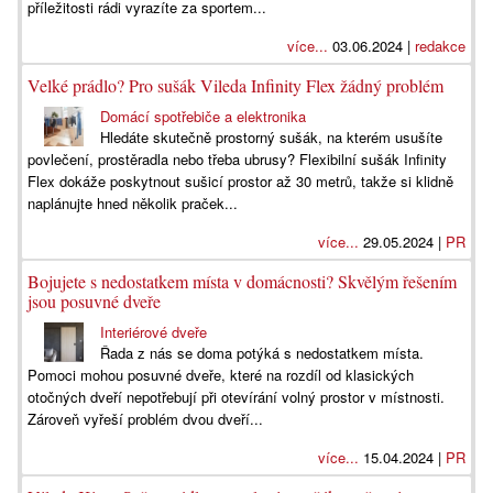
příležitosti rádi vyrazíte za sportem...
více...
03.06.2024 |
redakce
Velké prádlo? Pro sušák Vileda Infinity Flex žádný problém
Domácí spotřebiče a elektronika
Hledáte skutečně prostorný sušák, na kterém usušíte
povlečení, prostěradla nebo třeba ubrusy? Flexibilní sušák Infinity
Flex dokáže poskytnout sušicí prostor až 30 metrů, takže si klidně
naplánujte hned několik praček...
více...
29.05.2024 |
PR
Bojujete s nedostatkem místa v domácnosti? Skvělým řešením
jsou posuvné dveře
Interiérové dveře
Řada z nás se doma potýká s nedostatkem místa.
Pomoci mohou posuvné dveře, které na rozdíl od klasických
otočných dveří nepotřebují při otevírání volný prostor v místnosti.
Zároveň vyřeší problém dvou dveří...
více...
15.04.2024 |
PR