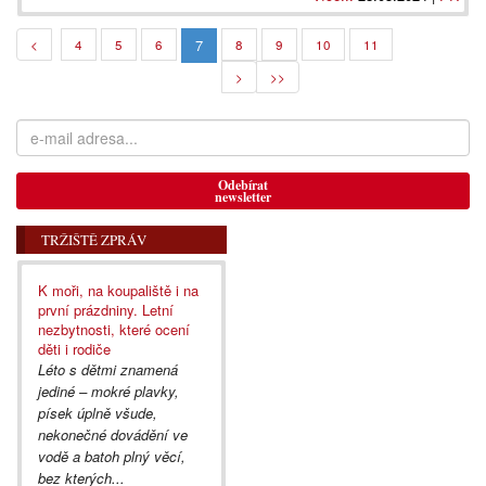
7
<
4
5
6
8
9
10
11
>
>>
Odebírat
newsletter
TRŽIŠTĚ ZPRÁV
K moři, na koupaliště i na
první prázdniny. Letní
nezbytnosti, které ocení
děti i rodiče
Léto s dětmi znamená
jediné – mokré plavky,
písek úplně všude,
nekonečné dovádění ve
vodě a batoh plný věcí,
bez kterých...