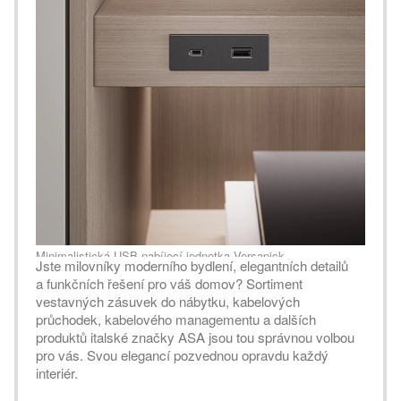
Minimalistická USB nabíjecí jednotka Versapick
Jste milovníky moderního bydlení, elegantních detailů
a funkčních řešení pro váš domov? Sortiment
vestavných zásuvek do nábytku, kabelových
průchodek, kabelového managementu a dalších
produktů italské značky ASA jsou tou správnou volbou
pro vás. Svou elegancí pozvednou opravdu každý
interiér.