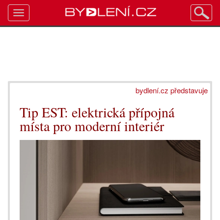
Toggle
navigation
bydlení.cz představuje
Tip EST: elektrická přípojná
místa pro moderní interiér